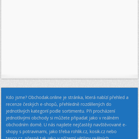
Kdo jsme? Obchodak.online je stránka, která nabízí přehled a
recenze českých e-shopů, přehledně rozdělených do
jednotlivých kategorií podle sortimentu. Při procházení
jednotlivými obchody si můžete připadat jako v reálném
obchodním domě. U nás najdete nejčastěji navštěvované e-
shopy s potravinami, jako třeba rohlik.cz, kosik.cz nebo
tesco.cz, přesně tak jako v přízemí většiny reálných