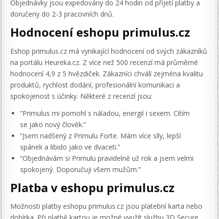
Objednávky jsou expedovány do 24 hodin od přijetí platby a
doručeny do 2-3 pracovních dnů.
Hodnocení eshopu primulus.cz
Eshop primulus.cz má vynikající hodnocení od svých zákazníků
na portálu Heureka.cz. Z více než 500 recenzí má průměrné
hodnocení 4,9 z 5 hvězdiček. Zákazníci chválí zejména kvalitu
produktů, rychlost dodání, profesionální komunikaci a
spokojenost s účinky. Některé z recenzí jsou:
“Primulus mi pomohl s náladou, energií i sexem. Cítím
se jako nový člověk.”
“Jsem nadšený z Primulu Forte. Mám více síly, lepší
spánek a libido jako ve dvaceti.”
“Objednávám si Primulu pravidelně už rok a jsem velmi
spokojený. Doporučuji všem mužům.”
Platba v eshopu primulus.cz
Možnosti platby eshopu primulus.cz jsou platební karta nebo
dobírka. Při platbě kartou je možné využít službu 3D Secure