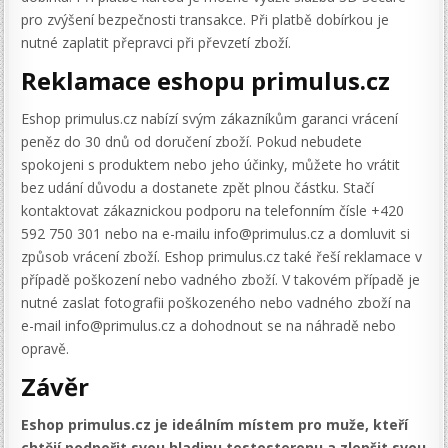
pro zvýšení bezpečnosti transakce. Při platbě dobírkou je
nutné zaplatit přepravci při převzetí zboží.
Reklamace eshopu primulus.cz
Eshop primulus.cz nabízí svým zákazníkům garanci vrácení
peněz do 30 dnů od doručení zboží. Pokud nebudete
spokojeni s produktem nebo jeho účinky, můžete ho vrátit
bez udání důvodu a dostanete zpět plnou částku. Stačí
kontaktovat zákaznickou podporu na telefonním čísle +420
592 750 301 nebo na e-mailu info@primulus.cz a domluvit si
způsob vrácení zboží. Eshop primulus.cz také řeší reklamace v
případě poškození nebo vadného zboží. V takovém případě je
nutné zaslat fotografii poškozeného nebo vadného zboží na
e-mail info@primulus.cz a dohodnout se na náhradě nebo
opravě.
Závěr
Eshop primulus.cz je ideálním místem pro muže, kteří
chtějí podpořit svou hladinu testosteronu a zlepšit svou