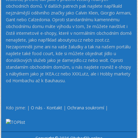
obchodních domů. V dalších patrech pak najdete napříkald
nejznámější oděvního značky jako Calvin Klein, Giorgio Armani,
Gant nebo Calzedonia. Oproti standardnímu kamennému
obchodnímu domu máte výhodu v tom, že můžete navštívit i
čistě internetové e-shopy, které v normálním obchodním domě
nenajdete, jako například aboutyou.cz nebo zoot.cz.
Nezapomněli jsme ani na vaše žaludky a tak na našem portálu
najdete také food court, kde si můžete objednat jídlo u
donáškových služeb jako je damejidlo.cz nebo wolt. Oproti
standarním obchodním domům, u nás najdete rovněž e-shopy
s nábytkem jako je IKEA.cz nebo XXXLutz, ale i Hobby markety
od Hornbachu až k Bauhausu.
Kdo jsme: |
O nás - Kontakt
|
Ochrana soukromí
|
Copyright © 2026 Obchoďák online