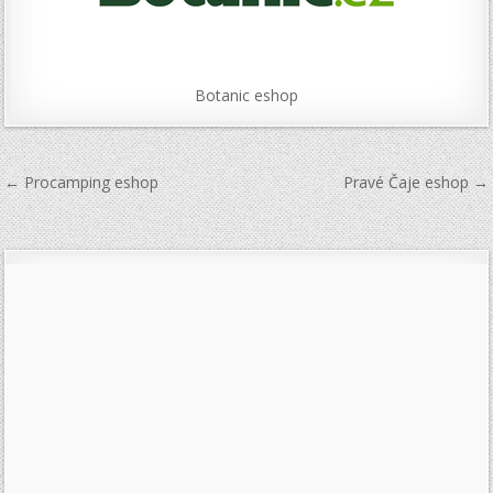
Botanic eshop
Navigace
← Procamping eshop
Pravé Čaje eshop →
pro
příspěvek