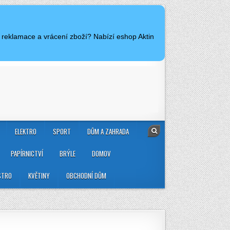
 reklamace a vrácení zboží? Nabízí eshop Aktin
ELEKTRO
SPORT
DŮM A ZAHRADA
PAPÍRNICTVÍ
BRÝLE
DOMOV
STRO
KVĚTINY
OBCHODNÍ DŮM