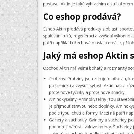
postavu. Aktin je také výhradním distributorem 
Co eshop prodává?
Eshop Aktin prodává produkty z oblasti sportovn
spalování tuků, regeneraci a zvýšení výkonnost
patří například ořechová másla, cereálie, přílo
Jaký má eshop Aktin 
Obchod Aktin má velmi bohatý a rozmanitý sorti
Proteiny: Proteiny jsou zdrojem bílkovin, 
po tréninku a zvyšují sytost. Aktin nabízí r
proteinové tyčinky a proteinové snacky.
Aminokyseliny: Aminokyseliny jsou stavebním
je přijmout stravou nebo doplňky. Aminokyse
podle typu, chuti a formy. Mezi ně patří na
Gainery a sacharidy: Gainery a sacharidy jso
podporují nárůst svalové hmoty. Sacharidy js
gainerů a sacharidů podle složení, chuti a 