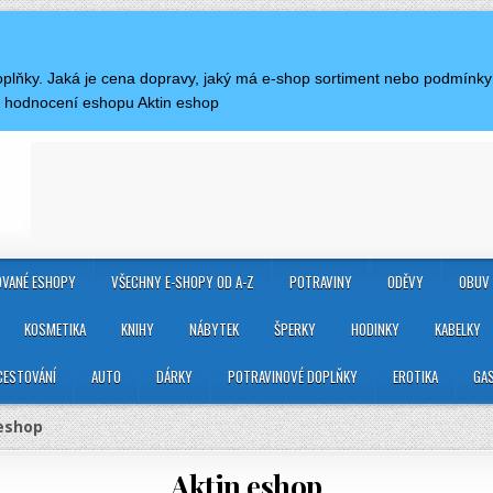
doplňky. Jaká je cena dopravy, jaký má e-shop sortiment nebo podmínky
a hodnocení eshopu Aktin eshop
VANÉ ESHOPY
VŠECHNY E-SHOPY OD A-Z
POTRAVINY
ODĚVY
OBUV
KOSMETIKA
KNIHY
NÁBYTEK
ŠPERKY
HODINKY
KABELKY
CESTOVÁNÍ
AUTO
DÁRKY
POTRAVINOVÉ DOPLŇKY
EROTIKA
GA
eshop
Aktin eshop