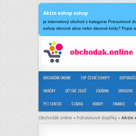
Aktin eshop eshop
je internetový obchod z kategorie Potravinové 
eshop slevové akce nebo slevové kódy? Popis 
OBCHOĎÁK ONLINE
TOP ČESKÉ ESHOPY
DOPORUČO
HRAČKY
DĚTSKÉ ZBOŽÍ
LÉKÁRNA
DROGERIE
PET CENTER
STAVBA
HOBBY
FINANCE
Obchoďák online
»
Potravinové doplňky
»
Aktin 