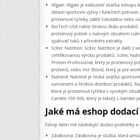
Vilgain: Vilgain je exkluzivní značka eshopu 
oblasti sportovní výživy i funkčních potravi
proteinové tyčinky zalité čokoládou nebo ov
BioTech USA nabízí širokou škálu produktů z 
proteinový prášek s nulovým obsahem cukru 
spalovač tuků s přírodními extrakty.
Scitec Nutrition: Scitec Nutrition je další z
certifikovanou výrobu produktů. Scitec Nutr
Protein Professional, který je proteinový p
proteinů, nebo Hot Blood, který je pre-wor
Nutrend: Nutrend je česká značka sportovní
surovinami a širokou distribucí produktů. Nut
která je proteinová tyčinka s vysokým obsah
Carnitin 100 000, který je tekutý L-karnitin
Jaké má eshop dodací 
Eshop Aktin má následující dodací podmínky a 
Zásilkovna: Zásilkovna je služba, která umož