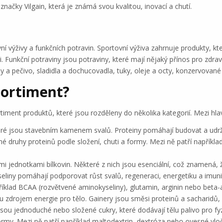
značky Vilgain, která je známá svou kvalitou, inovací a chutí.
í výživy a funkčních potravin. Sportovní výživa zahrnuje produkty, kte
i. Funkční potraviny jsou potraviny, které mají nějaký přínos pro zdr
hy a pečivo, sladidla a dochucovadla, tuky, oleje a octy, konzervovan
sortiment?
ment produktů, které jsou rozděleny do několika kategorií. Mezi hlavn
které jsou stavebním kamenem svalů. Proteiny pomáhají budovat a ud
ůzné druhy proteinů podle složení, chuti a formy. Mezi ně patří napříkl
i jednotkami bílkovin. Některé z nich jsou esenciální, což znamená, 
liny pomáhají podporovat růst svalů, regeneraci, energetiku a imunit
příklad BCAA (rozvětvené aminokyseliny), glutamin, arginin nebo beta-a
u zdrojem energie pro tělo. Gainery jsou směsi proteinů a sacharidů, 
ou jednoduché nebo složené cukry, které dodávají tělu palivo pro fyzi
formy. Mezi ně patří například maltodextrin, dextróza nebo ovesné vlo