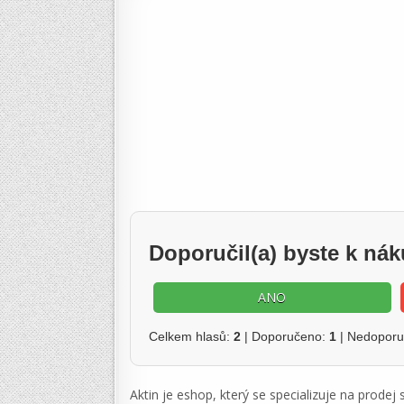
Doporučil(a) byste k ná
ANO
Celkem hlasů:
2
| Doporučeno:
1
| Nedopor
Aktin je eshop, který se specializuje na prodej 