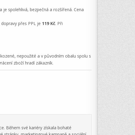
a je spolehlivá, bezpečná a rozšířená. Cena
na dopravy přes PPL je
119 Kč
. Při
škozené, nepoužité a v původním obalu spolu s
ácení zboží hradí zákazník.
ce. Během své kariéry získala bohaté
vé stránky, marketingové kampaně a sociální