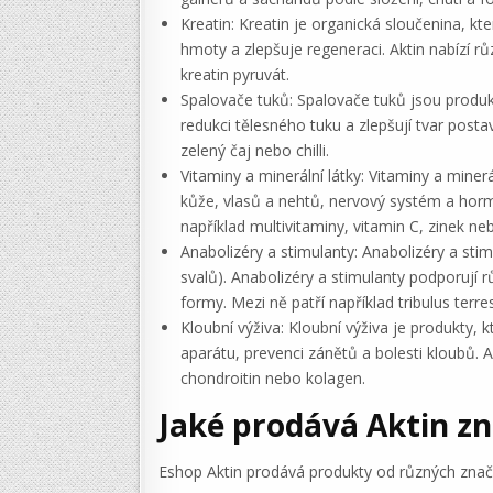
Kreatin: Kreatin je organická sloučenina, k
hmoty a zlepšuje regeneraci. Aktin nabízí rů
kreatin pyruvát.
Spalovače tuků: Spalovače tuků jsou produkt
redukci tělesného tuku a zlepšují tvar postav
zelený čaj nebo chilli.
Vitaminy a minerální látky: Vitaminy a miner
kůže, vlasů a nehtů, nervový systém a hormo
například multivitaminy, vitamin C, zinek ne
Anabolizéry a stimulanty: Anabolizéry a st
svalů). Anabolizéry a stimulanty podporují r
formy. Mezi ně patří například tribulus ter
Kloubní výživa: Kloubní výživa je produkty,
aparátu, prevenci zánětů a bolesti kloubů. A
chondroitin nebo kolagen.
Jaké prodává Aktin z
Eshop Aktin prodává produkty od různých značek