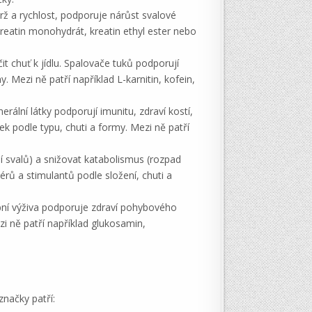
drž a rychlost, podporuje nárůst svalové
kreatin monohydrát, kreatin ethyl ester nebo
t chuť k jídlu. Spalovače tuků podporují
. Mezi ně patří například L-karnitin, kofein,
rální látky podporují imunitu, zdraví kostí,
k podle typu, chuti a formy. Mezi ně patří
í svalů) a snižovat katabolismus (rozpad
érů a stimulantů podle složení, chuti a
ubní výživa podporuje zdraví pohybového
zi ně patří například glukosamin,
značky patří: