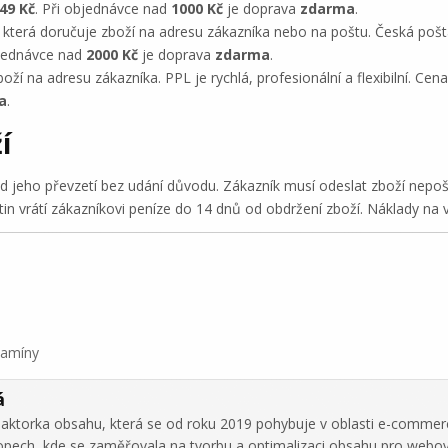
49 Kč
. Při objednávce nad
1000 Kč
je doprava
zdarma
.
, která doručuje zboží na adresu zákazníka nebo na poštu. Česká pošt
bjednávce nad
2000 Kč
je doprava
zdarma
.
boží na adresu zákazníka. PPL je rychlá, profesionální a flexibilní. Ce
a
.
í
od jeho převzetí bez udání důvodu. Zákazník musí odeslat zboží nepo
 vrátí zákazníkovi peníze do 14 dnů od obdržení zboží. Náklady na vr
tamíny
á
daktorka obsahu, která se od roku 2019 pohybuje v oblasti e-commer
hopech, kde se zaměřovala na tvorbu a optimalizaci obsahu pro webo