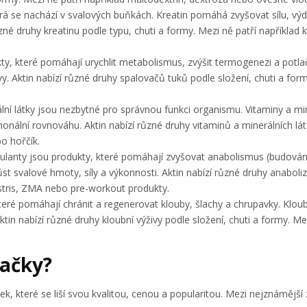
terá se nachází v svalových buňkách. Kreatin pomáhá zvyšovat sílu, vý
zné druhy kreatinu podle typu, chuti a formy. Mezi ně patří například 
y, které pomáhají urychlit metabolismus, zvýšit termogenezi a potlači
y. Aktin nabízí různé druhy spalovačů tuků podle složení, chuti a formy
ální látky jsou nezbytné pro správnou funkci organismu. Vitaminy a mine
nální rovnováhu. Aktin nabízí různé druhy vitaminů a minerálních láte
bo hořčík.
imulanty jsou produkty, které pomáhají zvyšovat anabolismus (budován
ůst svalové hmoty, síly a výkonnosti. Aktin nabízí různé druhy anaboliz
restris, ZMA nebo pre-workout produkty.
 které pomáhají chránit a regenerovat klouby, šlachy a chrupavky. Klo
ktin nabízí různé druhy kloubní výživy podle složení, chuti a formy. Me
načky?
, které se liší svou kvalitou, cenou a popularitou. Mezi nejznámější 