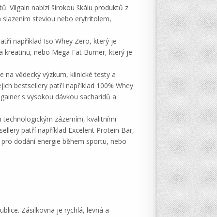
ů. Vilgain nabízí širokou škálu produktů z
ým slazením steviou nebo erytritolem,
patří například Iso Whey Zero, který je
 kreatinu, nebo Mega Fat Burner, který je
je na vědecký výzkum, klinické testy a
ejich bestsellery patří například 100% Whey
e gainer s vysokou dávkou sacharidů a
ím technologickým zázemím, kvalitními
ellery patří například Excelent Protein Bar,
dy pro dodání energie během sportu, nebo
blice. Zásilkovna je rychlá, levná a