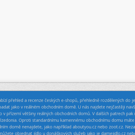
bízí přehled a recenze českých e-shopů, přehledně rozdělených do jed
padat jako v reálném obchodním domě. U nás najdete nejčastěji navš
jako v přízemí většiny reálných obchodních domů. V dalších patrech pa
 Calzedonia. Oproti standardnímu kamennému obchodnímu domu máte vý
dním domě nenajdete, jako například aboutyou.cz nebo zoot.cz. Neza
 můžete objednat jídlo u donáškových služeb jako je damejidlo.cz 