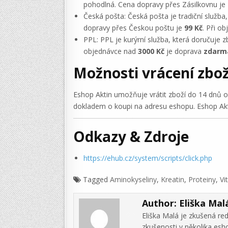
pohodlná. Cena dopravy přes Zásilkovnu je
Česká pošta: Česká pošta je tradiční služba
dopravy přes Českou poštu je
99 Kč
. Při o
PPL: PPL je kurýrní služba, která doručuje z
objednávce nad
3000 Kč
je doprava
zdarm
Možnosti vrácení zbož
Eshop Aktin umožňuje vrátit zboží do 14 dnů 
dokladem o koupi na adresu eshopu. Eshop Aktin
Odkazy & Zdroje
https://ehub.cz/system/scripts/click.php
Tagged
Aminokyseliny
,
Kreatin
,
Proteiny
,
Vi
Author:
Eliška Mal
Eliška Malá je zkušená re
zkušenosti v několika es