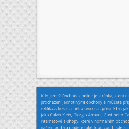
Kdo jsme? Obchodak.online je stránka, která na
procházení jednotlivými obchody si můžete při
rohlik.cz, kosik.cz nebo tesco.cz, přesně tak 
jako Calvin Klein, Giorgio Armani, Gant nebo
internetové e-shopy, které v normálním obcho
našem portálu najdete také food court, kde si