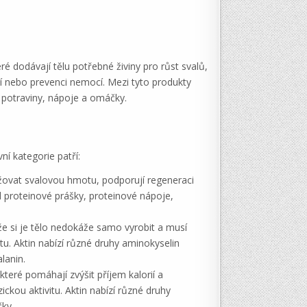
ré dodávají tělu potřebné živiny pro růst svalů,
aví nebo prevenci nemocí. Mezi tyto produkty
é potraviny, nápoje a omáčky.
í kategorie patří:
ržovat svalovou hmotu, podporují regeneraci
ad proteinové prášky, proteinové nápoje,
že si je tělo nedokáže samo vyrobit a musí
u. Aktin nabízí různé druhy aminokyselin
lanin.
které pomáhají zvýšit příjem kalorií a
ckou aktivitu. Aktin nabízí různé druhy
čky.