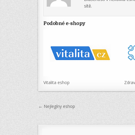
sítě.
Podobné e-shopy
Vitalita eshop
Zdrav
Navigace
← Nejlegíny eshop
pro
příspěvek