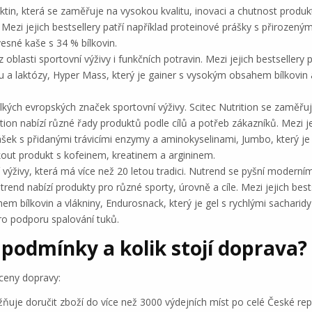
Aktin, která se zaměřuje na vysokou kvalitu, inovaci a chutnost produkt
n. Mezi jejich bestsellery patří například proteinové prášky s přirozen
esné kaše s 34 % bílkovin.
oblasti sportovní výživy i funkčních potravin. Mezi jejich bestsellery 
a laktózy, Hyper Mass, který je gainer s vysokým obsahem bílkovin a
 velkých evropských značek sportovní výživy. Scitec Nutrition se zaměřu
ition nabízí různé řady produktů podle cílů a potřeb zákazníků. Mezi j
rášek s přidanými trávicími enzymy a aminokyselinami, Jumbo, který j
kout produkt s kofeinem, kreatinem a argininem.
 výživy, která má více než 20 letou tradici. Nutrend se pyšní modern
rend nabízí produkty pro různé sporty, úrovně a cíle. Mezi jejich bests
em bílkovin a vlákniny, Endurosnack, který je gel s rychlými sachari
 pro podporu spalování tuků.
podmínky a kolik stojí doprava?
ceny dopravy:
ňuje doručit zboží do více než 3000 výdejních míst po celé České repu