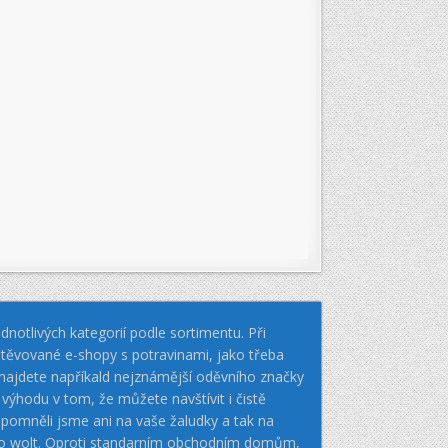
notlivých kategorií podle sortimentu. Při
těvované e-shopy s potravinami, jako třeba
k najdete napříkald nejznámější oděvního značky
hodu v tom, že můžete navštívit i čistě
pomněli jsme ani na vaše žaludky a tak na
nebo wolt. Oproti standarním obchodním domům,