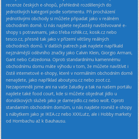
recenze českých e-shopů, přehledně rozdělených do
jednotlivých kategorií podle sortimentu. Při procházení
jednotlivými obchody si můžete připadat jako v reálném
obchodním domě. U nás najdete nejčastěji navštěvované e-
shopy s potravinami, jako třeba rohlik.cz, kosik.cz nebo
tesco.cz, přesně tak jako v přízemí většiny reálných
obchodních domů. V dalších patrech pak najdete napříkald
nejznámější oděvního značky jako Calvin Klein, Giorgio Armani,
Gant nebo Calzedonia. Oproti standardnímu kamennému
obchodnímu domu máte výhodu v tom, že můžete navštívit i
čistě internetové e-shopy, které v normálním obchodním domě
nenajdete, jako například aboutyou.cz nebo zoot.cz.
Nezapomněli jsme ani na vaše žaludky a tak na našem portálu
najdete také food court, kde si můžete objednat jídlo u
donáškových služeb jako je damejidlo.cz nebo wolt. Oproti
standarním obchodním domům, u nás najdete rovněž e-shopy
s nábytkem jako je IKEA.cz nebo XXXLutz, ale i Hobby markety
od Hornbachu až k Bauhausu.