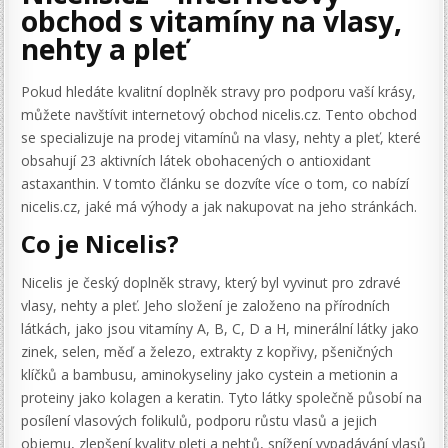
obchod s vitamíny na vlasy,
nehty a pleť
Pokud hledáte kvalitní doplněk stravy pro podporu vaší krásy,
můžete navštívit internetový obchod nicelis.cz. Tento obchod
se specializuje na prodej vitamínů na vlasy, nehty a pleť, které
obsahují 23 aktivních látek obohacených o antioxidant
astaxanthin. V tomto článku se dozvíte více o tom, co nabízí
nicelis.cz, jaké má výhody a jak nakupovat na jeho stránkách.
Co je Nicelis?
Nicelis je český doplněk stravy, který byl vyvinut pro zdravé
vlasy, nehty a pleť. Jeho složení je založeno na přírodních
látkách, jako jsou vitamíny A, B, C, D a H, minerální látky jako
zinek, selen, měď a železo, extrakty z kopřivy, pšeničných
klíčků a bambusu, aminokyseliny jako cystein a metionin a
proteiny jako kolagen a keratin. Tyto látky společně působí na
posílení vlasových folikulů, podporu růstu vlasů a jejich
objemu, zlepšení kvality pleti a nehtů, snížení vypadávání vlasů