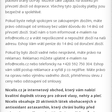
platební brány GoPay. Můžete také zaplatit na dobírku při
převzetí zboží od dopravce. Všechny tyto způsoby platby jsou
bezpečné a spolehlivé.
Pokud byste nebyli spokojeni se zakoupeným zbožím, máte
právo odstoupit od smlouvy bez udání důvodu do 14 dnů od
převzetí zboží. Stačí nám o tom informovat e-mailem na
info@nicelis.cz a vrátit nepoškozené a nepoužité zboží na naši
adresu. Eshop Vám vrátí peníze do 14 dnů od doručení zboží.
Pokud by bylo zboží vadné nebo nesprávné, máte právo na
reklamaci. Reklamaci můžete uplatnit e-mailem na
info@nicelis.cz nebo telefonicky na +420 592 750 304. Eshop
vám sdělí postup reklamace a vyřídí ji co nejdříve. Máte právo
na opravu nebo výměnu vadného zboží, přiměřenou slevu z
ceny nebo odstoupení od smlouvy.
Nicelis.cz je internetový obchod, který vám nabízí
kvalitní doplněk stravy pro zdravé vlasy, nehty a pleť.
Nicelis obsahuje 23 aktivních látek obohacených o
antioxidant astaxanthin, který chrání buňky před