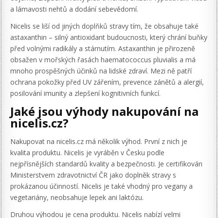
a lámavosti nehtů a dodání sebevědomí.
Nicelis se liší od jiných doplňků stravy tím, že obsahuje také
astaxanthin – silný antioxidant budoucnosti, který chrání buňky
před volnými radikály a stárnutím. Astaxanthin je přirozeně
obsažen v mořských řasách haematococcus pluvialis a má
mnoho prospěšných účinků na lidské zdraví. Mezi ně patří
ochrana pokožky před UV zářením, prevence zánětů a alergií,
posilování imunity a zlepšení kognitivních funkcí.
Jaké jsou výhody nakupování na
nicelis.cz?
Nakupovat na nicelis.cz má několik výhod. První z nich je
kvalita produktu. Nicelis je vyráběn v Česku podle
nejpřísnějších standardů kvality a bezpečnosti. Je certifikován
Ministerstvem zdravotnictví ČR jako doplněk stravy s
prokázanou účinností. Nicelis je také vhodný pro vegany a
vegetariány, neobsahuje lepek ani laktózu.
Druhou výhodou je cena produktu. Nicelis nabízí velmi