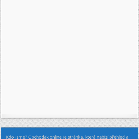
Kdo jsme? Obchodak.online je stránka, která nabízí přehled a