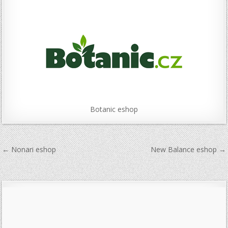
Botanic eshop
Navigace
← Nonari eshop
New Balance eshop →
pro
příspěvek