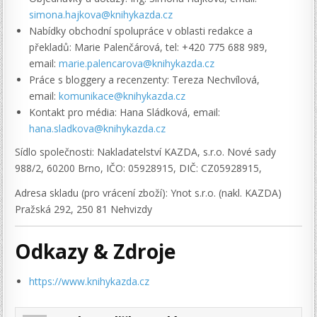
simona.hajkova@knihykazda.cz
Nabídky obchodní spolupráce v oblasti redakce a
překladů: Marie Palenčárová, tel: +420 775 688 989,
email:
marie.palencarova@knihykazda.cz
Práce s bloggery a recenzenty: Tereza Nechvílová,
email:
komunikace@knihykazda.cz
Kontakt pro média: Hana Sládková, email:
hana.sladkova@knihykazda.cz
Sídlo společnosti: Nakladatelství KAZDA, s.r.o. Nové sady
988/2, 60200 Brno, IČO: 05928915, DIČ: CZ05928915,
Adresa skladu (pro vrácení zboží): Ynot s.r.o. (nakl. KAZDA)
Pražská 292, 250 81 Nehvizdy
Odkazy & Zdroje
https://www.knihykazda.cz