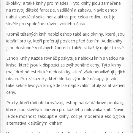
školáky, a také knihy pro mládež. Tyto knihy jsou zaměřené
na rozvoj dětské fantazie, vzdělání a zábavu. Navíc eshop
nabízí speciální sekci her a aktivit pro celou rodinu, což je
skvělé pro společné trávení volného času.
Kromě tištěných knih nabízí eshop také audioknihy, které jsou
ideální pro ty, kteří preferují poslech před čtením. Audioknihy
jsou dostupné v různých žánrech, takže si každý najde to své.
Eshop Knihy Kazda rovněž poskytuje nabídku knih s vadou na
kráse, které jsou k dispozici za zvýhodněné ceny. Tyto knihy
mají drobné estetické nedostatky, které však neovlivňují jejich
obsah. Pro zákazníky, kteří hledají výhodné nákupy, je zde
také sekce levných knih, kde lze najít kvalitní tituly za atraktivní
ceny.
Pro ty, kteří rádi obdarovávají, eshop nabízí dárkové poukazy,
které jsou skvělým dárkem pro každého milovníka knih. Navíc
je zde možnost zakoupit e-knihy, což je moderní a ekologická
alternativa k tištěným knihám.