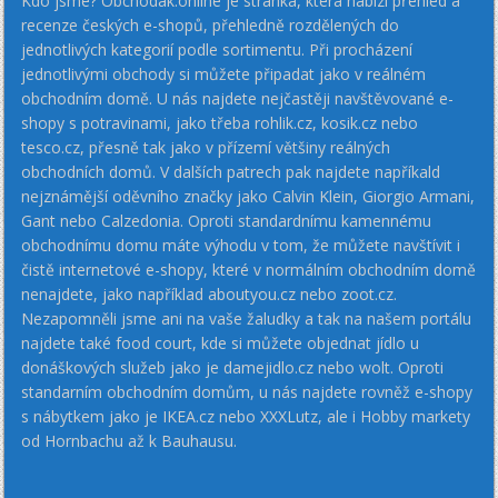
Kdo jsme? Obchodak.online je stránka, která nabízí přehled a
recenze českých e-shopů, přehledně rozdělených do
jednotlivých kategorií podle sortimentu. Při procházení
jednotlivými obchody si můžete připadat jako v reálném
obchodním domě. U nás najdete nejčastěji navštěvované e-
shopy s potravinami, jako třeba rohlik.cz, kosik.cz nebo
tesco.cz, přesně tak jako v přízemí většiny reálných
obchodních domů. V dalších patrech pak najdete napříkald
nejznámější oděvního značky jako Calvin Klein, Giorgio Armani,
Gant nebo Calzedonia. Oproti standardnímu kamennému
obchodnímu domu máte výhodu v tom, že můžete navštívit i
čistě internetové e-shopy, které v normálním obchodním domě
nenajdete, jako například aboutyou.cz nebo zoot.cz.
Nezapomněli jsme ani na vaše žaludky a tak na našem portálu
najdete také food court, kde si můžete objednat jídlo u
donáškových služeb jako je damejidlo.cz nebo wolt. Oproti
standarním obchodním domům, u nás najdete rovněž e-shopy
s nábytkem jako je IKEA.cz nebo XXXLutz, ale i Hobby markety
od Hornbachu až k Bauhausu.