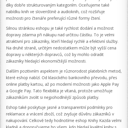
díky dobře strukturovaným kategoriím. Oceňujeme také
nabídku knih ve slovenštině a audioknih, což rozšiřuje
možnosti pro čtenáře preferující různé formy čtení.
Silnou stránkou eshopu je také rychlost dodání a možnost
dopravy zdarma při nákupu nad určitou částku. To je velmi
atraktivní pro zákazníky, kteří hledají rychlé a efektivní služby.
Na druhé straně, určitým nedostatkem může být vyšší cena
dopravy u některých dopravců, což by mohlo odradit
zákazníky hledající ekonomičtější možnosti.
Dalším pozitivním aspektem je různorodost platebních metod,
které eshop nabízí. Od klasického bankovního převodu, přes
online platby kartou, až po moderní možnosti jako Apple Pay
a Google Pay. Tato flexibilita je vítaná, protože umožňuje
zákazníkům zvolit si nejpohodlnější způsob platby.
Eshop také poskytuje jasné a transparentní podmínky pro
reklamace a vrácení zboží, což zvyšuje důvěru zákazníků v
nakupování. Celkově tedy hodnotíme eshop Knihy Kazda velmi
kladně a doporučujeme ho všem, kdo hledají kvalitní knihy s