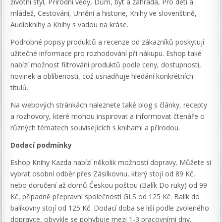
životní styl, Přírodní vědy, Dům, byt a zahrada, Pro děti a
mládež, Cestování, Umění a historie, Knihy ve slovenštině,
Audioknihy a Knihy s vadou na kráse.
Podrobné popisy produktů a recenze od zákazníků poskytují
užitečné informace pro rozhodování při nákupu. Eshop také
nabízí možnost filtrování produktů podle ceny, dostupnosti,
novinek a oblíbenosti, což usnadňuje hledání konkrétních
titulů.
Na webových stránkách naleznete také blog s články, recepty
a rozhovory, které mohou inspirovat a informovat čtenáře o
různých tématech souvisejících s knihami a přírodou.
Dodací podmínky
Eshop Knihy Kazda nabízí několik možností dopravy. Můžete si
vybrat osobní odběr přes Zásilkovnu, který stojí od 89 Kč,
nebo doručení až domů Českou poštou (Balík Do ruky) od 99
Kč, případně přepravní společností GLS od 125 Kč. Balík do
balíkovny stojí od 125 Kč. Dodací doba se liší podle zvoleného
dopravce, obvykle se pohybuje mezi 1-3 pracovními dny.