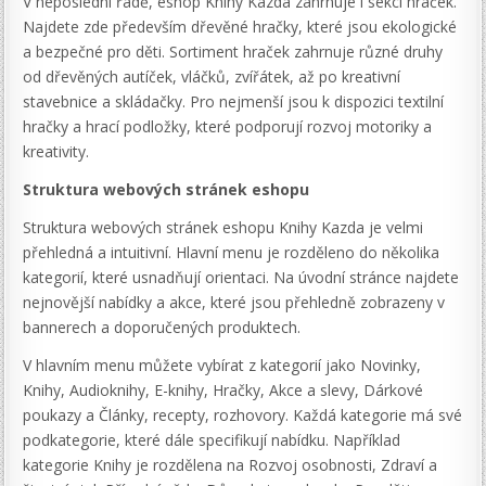
V neposlední řadě, eshop Knihy Kazda zahrnuje i sekci hraček.
Najdete zde především dřevěné hračky, které jsou ekologické
a bezpečné pro děti. Sortiment hraček zahrnuje různé druhy
od dřevěných autíček, vláčků, zvířátek, až po kreativní
stavebnice a skládačky. Pro nejmenší jsou k dispozici textilní
hračky a hrací podložky, které podporují rozvoj motoriky a
kreativity.
Struktura webových stránek eshopu
Struktura webových stránek eshopu Knihy Kazda je velmi
přehledná a intuitivní. Hlavní menu je rozděleno do několika
kategorií, které usnadňují orientaci. Na úvodní stránce najdete
nejnovější nabídky a akce, které jsou přehledně zobrazeny v
bannerech a doporučených produktech.
V hlavním menu můžete vybírat z kategorií jako Novinky,
Knihy, Audioknihy, E-knihy, Hračky, Akce a slevy, Dárkové
poukazy a Články, recepty, rozhovory. Každá kategorie má své
podkategorie, které dále specifikují nabídku. Například
kategorie Knihy je rozdělena na Rozvoj osobnosti, Zdraví a