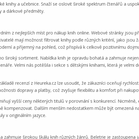
ské knihy a učebnice. Snaží se oslovit široké spektrum čtenářů a uspoko
čky a dárkové předměty.
dním z nejlepších míst pro nákup knih online. Webové stránky jsou p
ivatelé mají možnost filtrovat knihy podle různých kritérií, jako jsou 
erní a příjemný na pohled, což přispívá k celkově pozitivnímu dojm
eho široký sortiment. Nabídka knih je opravdu bohatá a zahrnuje neje
náře. Velmi nás potěšila i sekce s dětskými knihami, která je velmi 
 základě recenzí z Heureka.cz lze usoudit, že zákazníci oceňují rychlos
žnosti dopravy a platby, což zvyšuje flexibilitu a komfort při nakupo
miňují vyšší ceny některých titulů v porovnání s konkurencí. Nicméně,
čně kompenzovat. Dalším menším nedostatkem může být omezená nabí
uly v originálním jazyce.
 zahrnuje širokou škálu knih různých žánrů. Beletrie je zastoupena ja