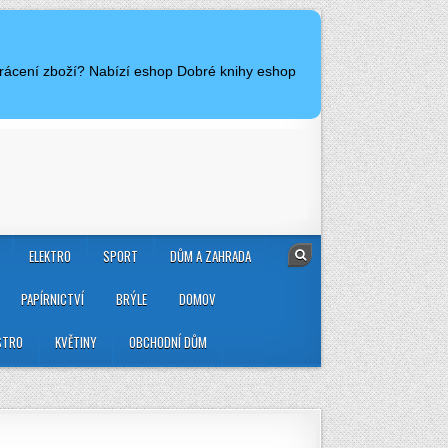
vrácení zboží? Nabízí eshop Dobré knihy eshop
ELEKTRO
SPORT
DŮM A ZAHRADA
PAPÍRNICTVÍ
BRÝLE
DOMOV
STRO
KVĚTINY
OBCHODNÍ DŮM