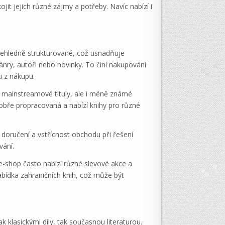
jit jejich různé zájmy a potřeby. Navíc nabízí i
řehledně strukturované, což usnadňuje
žánry, autoři nebo novinky. To činí nakupování
u z nákupu.
n mainstreamové tituly, ale i méně známé
dobře propracovaná a nabízí knihy pro různé
t doručení a vstřícnost obchodu při řešení
vání.
 e-shop často nabízí různé slevové akce a
dka zahraničních knih, což může být
k klasickými díly, tak současnou literaturou.