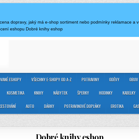
je cena dopravy, jaký má e-shop sortiment nebo podmínky reklamace a 
ocení eshopu Dobré knihy eshop
VANÉ ESHOPY
VŠECHNY E-SHOPY OD A-Z
POTRAVINY
ODĚVY
OBUV
KOSMETIKA
KNIHY
NÁBYTEK
ŠPERKY
HODINKY
KABELKY
CESTOVÁNÍ
AUTO
DÁRKY
POTRAVINOVÉ DOPLŇKY
EROTIKA
GA
Dobré knihy eshop