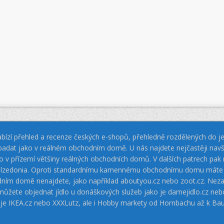
bízí přehled a recenze českých e-shopů, přehledně rozdělených do jed
padat jako v reálném obchodním domě. U nás najdete nejčastěji navš
jako v přízemí většiny reálných obchodních domů. V dalších patrech pa
 Calzedonia. Oproti standardnímu kamennému obchodnímu domu máte vý
dním domě nenajdete, jako například aboutyou.cz nebo zoot.cz. Neza
 můžete objednat jídlo u donáškových služeb jako je damejidlo.cz 
 je IKEA.cz nebo XXXLutz, ale i Hobby markety od Hornbachu až k Ba