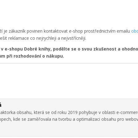
ží je zákazník povinen kontaktovat e-shop prostřednictvím emailu
ob
šit reklamace co nejrychleji a nejvstřícněji.
 e-shopu Dobré knihy, podělte se o svou zkušenost a ohodno
m při rozhodování o nákupu.
á
daktorka obsahu, která se od roku 2019 pohybuje v oblasti e-commer
hopech, kde se zaměřovala na tvorbu a optimalizaci obsahu pro webo