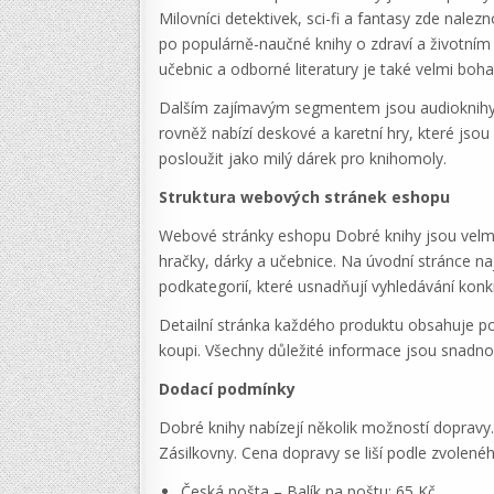
Milovníci detektivek, sci-fi a fantasy zde nalez
po populárně-naučné knihy o zdraví a životním 
učebnic a odborné literatury je také velmi boh
Dalším zajímavým segmentem jsou audioknihy, kt
rovněž nabízí deskové a karetní hry, které j
posloužit jako milý dárek pro knihomoly.
Struktura webových stránek eshopu
Webové stránky eshopu Dobré knihy jsou velmi př
hračky, dárky a učebnice. Na úvodní stránce na
podkategorií, které usnadňují vyhledávání konk
Detailní stránka každého produktu obsahuje po
koupi. Všechny důležité informace jsou snadno
Dodací podmínky
Dobré knihy nabízejí několik možností dopravy
Zásilkovny. Cena dopravy se liší podle zvolen
Česká pošta – Balík na poštu: 65 Kč