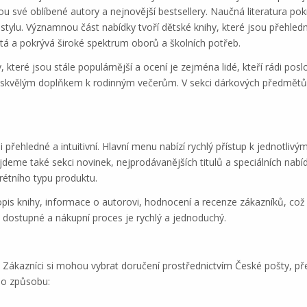
nou své oblíbené autory a nejnovější bestsellery. Naučná literatura po
stylu. Významnou část nabídky tvoří dětské knihy, které jsou přehled
atá a pokrývá široké spektrum oborů a školních potřeb.
eré jsou stále populárnější a ocení je zejména lidé, kteří rádi poslo
sou skvělým doplňkem k rodinným večerům. V sekci dárkových předmě
ehledné a intuitivní. Hlavní menu nabízí rychlý přístup k jednotlivým 
jdeme také sekci novinek, nejprodávanějších titulů a speciálních nabí
rétního typu produktu.
pis knihy, informace o autorovi, hodnocení a recenze zákazníků, což
 dostupné a nákupní proces je rychlý a jednoduchý.
. Zákazníci si mohou vybrat doručení prostřednictvím České pošty, př
ého způsobu: