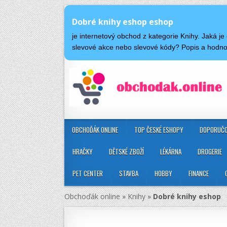
Dobré knihy eshop eshop
je internetový obchod z kategorie Knihy. Jaká 
slevové akce nebo slevové kódy? Popis a hodn
OBCHOĎÁK ONLINE
TOP ČESKÉ ESHOPY
DOPORUČO
HRAČKY
DĚTSKÉ ZBOŽÍ
LÉKÁRNA
DROGERIE
PET CENTER
STAVBA
HOBBY
FINANCE
Obchoďák online
»
Knihy
»
Dobré knihy eshop