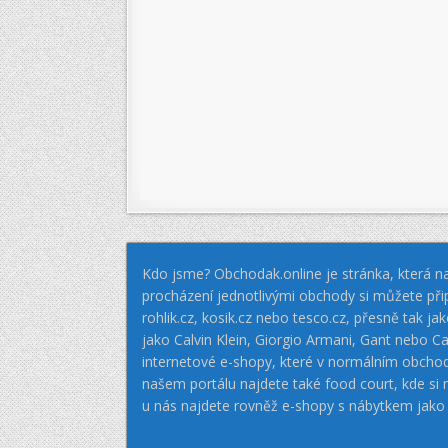
Kdo jsme? Obchodak.online je stránka, která na
procházení jednotlivými obchody si můžete při
rohlik.cz, kosik.cz nebo tesco.cz, přesně tak 
jako Calvin Klein, Giorgio Armani, Gant nebo
internetové e-shopy, které v normálním obcho
našem portálu najdete také food court, kde si
u nás najdete rovněž e-shopy s nábytkem jako