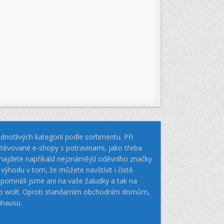
notlivých kategorií podle sortimentu. Při
těvované e-shopy s potravinami, jako třeba
k najdete napříkald nejznámější oděvního značky
hodu v tom, že můžete navštívit i čistě
pomněli jsme ani na vaše žaludky a tak na
nebo wolt. Oproti standarním obchodním domům,
uhausu.