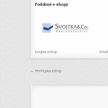
Podobné e-shopy
Svojtka eshop
Smart
Navigace
← ProPejska eshop
pro
příspěvek