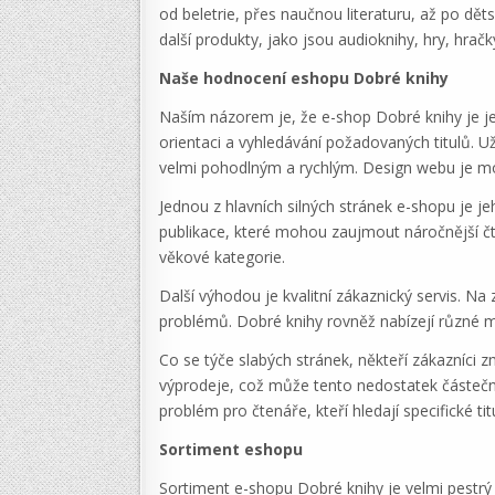
od beletrie, přes naučnou literaturu, až po dět
další produkty, jako jsou audioknihy, hry, hra
Naše hodnocení eshopu Dobré knihy
Naším názorem je, že e-shop Dobré knihy je je
orientaci a vyhledávání požadovaných titulů. Už
velmi pohodlným a rychlým. Design webu je mod
Jednou z hlavních silných stránek e-shopu je j
publikace, které mohou zaujmout náročnější čte
věkové kategorie.
Další výhodou je kvalitní zákaznický servis. Na
problémů. Dobré knihy rovněž nabízejí různé mo
Co se týče slabých stránek, někteří zákazníci z
výprodeje, což může tento nedostatek částe
problém pro čtenáře, kteří hledají specifické tit
Sortiment eshopu
Sortiment e-shopu Dobré knihy je velmi pestrý a