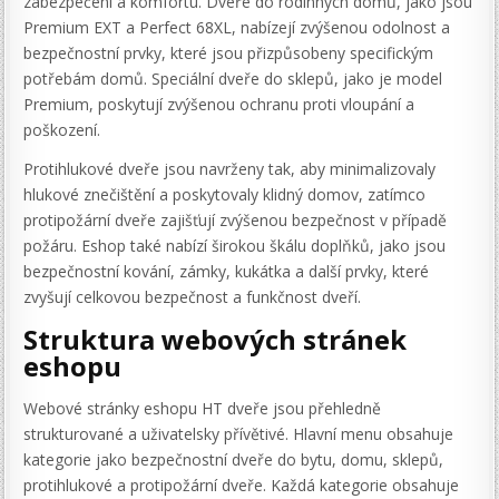
zabezpečení a komfortu. Dveře do rodinných domů, jako jsou
Premium EXT a Perfect 68XL, nabízejí zvýšenou odolnost a
bezpečnostní prvky, které jsou přizpůsobeny specifickým
potřebám domů. Speciální dveře do sklepů, jako je model
Premium, poskytují zvýšenou ochranu proti vloupání a
poškození.
Protihlukové dveře jsou navrženy tak, aby minimalizovaly
hlukové znečištění a poskytovaly klidný domov, zatímco
protipožární dveře zajišťují zvýšenou bezpečnost v případě
požáru. Eshop také nabízí širokou škálu doplňků, jako jsou
bezpečnostní kování, zámky, kukátka a další prvky, které
zvyšují celkovou bezpečnost a funkčnost dveří.
Struktura webových stránek
eshopu
Webové stránky eshopu HT dveře jsou přehledně
strukturované a uživatelsky přívětivé. Hlavní menu obsahuje
kategorie jako bezpečnostní dveře do bytu, domu, sklepů,
protihlukové a protipožární dveře. Každá kategorie obsahuje