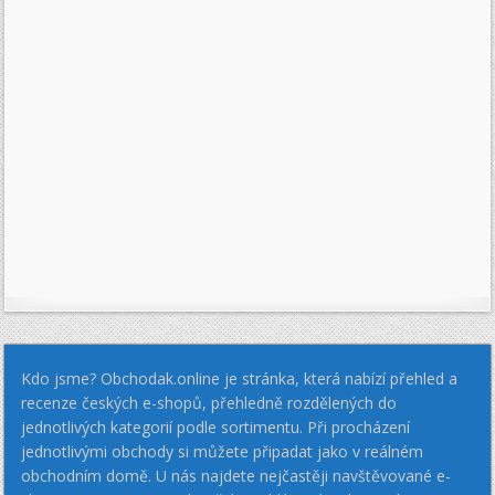
Kdo jsme? Obchodak.online je stránka, která nabízí přehled a
recenze českých e-shopů, přehledně rozdělených do
jednotlivých kategorií podle sortimentu. Při procházení
jednotlivými obchody si můžete připadat jako v reálném
obchodním domě. U nás najdete nejčastěji navštěvované e-