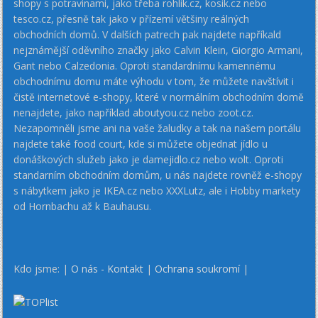
shopy s potravinami, jako třeba rohlik.cz, kosik.cz nebo
tesco.cz, přesně tak jako v přízemí většiny reálných
obchodních domů. V dalších patrech pak najdete napříkald
nejznámější oděvního značky jako Calvin Klein, Giorgio Armani,
Gant nebo Calzedonia. Oproti standardnímu kamennému
obchodnímu domu máte výhodu v tom, že můžete navštívit i
čistě internetové e-shopy, které v normálním obchodním domě
nenajdete, jako například aboutyou.cz nebo zoot.cz.
Nezapomněli jsme ani na vaše žaludky a tak na našem portálu
najdete také food court, kde si můžete objednat jídlo u
donáškových služeb jako je damejidlo.cz nebo wolt. Oproti
standarním obchodním domům, u nás najdete rovněž e-shopy
s nábytkem jako je IKEA.cz nebo XXXLutz, ale i Hobby markety
od Hornbachu až k Bauhausu.
Kdo jsme: |
O nás - Kontakt
|
Ochrana soukromí
|