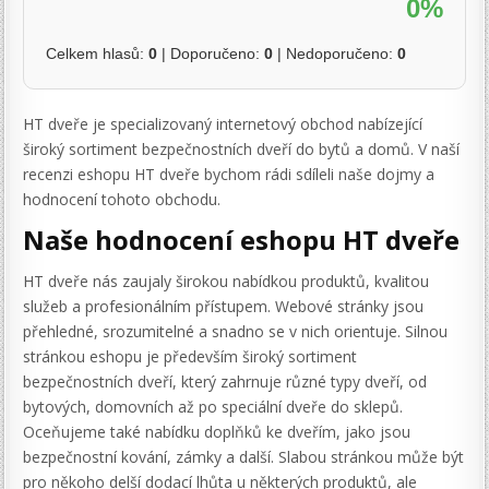
0%
Celkem hlasů:
0
| Doporučeno:
0
| Nedoporučeno:
0
HT dveře je specializovaný internetový obchod nabízející
široký sortiment bezpečnostních dveří do bytů a domů. V naší
recenzi eshopu HT dveře bychom rádi sdíleli naše dojmy a
hodnocení tohoto obchodu.
Naše hodnocení eshopu HT dveře
HT dveře nás zaujaly širokou nabídkou produktů, kvalitou
služeb a profesionálním přístupem. Webové stránky jsou
přehledné, srozumitelné a snadno se v nich orientuje. Silnou
stránkou eshopu je především široký sortiment
bezpečnostních dveří, který zahrnuje různé typy dveří, od
bytových, domovních až po speciální dveře do sklepů.
Oceňujeme také nabídku doplňků ke dveřím, jako jsou
bezpečnostní kování, zámky a další. Slabou stránkou může být
pro někoho delší dodací lhůta u některých produktů, ale