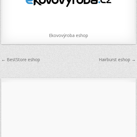
Ekovovýroba eshop
Navigace
← BestStore eshop
Hairburst eshop →
pro
příspěvek