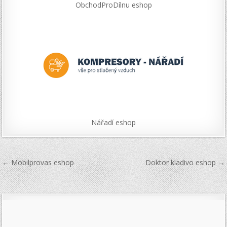
ObchodProDílnu eshop
Nářadí eshop
Navigace
← Mobilprovas eshop
Doktor kladivo eshop →
pro
příspěvek