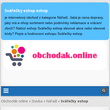
Svářečky eshop eshop
je internetový obchod z kategorie Nářadí. Jaká je cena dopravy,
jaký má e-shop sortiment nebo podmínky reklamace a vrácení
zboží? Nabízí eshop Svářečky eshop slevové akce nebo slevové
kódy? Popis a hodnocení eshopu Svářečky eshop
Obchoďák online
»
Stavba
»
Nářadí
»
Svářečky eshop