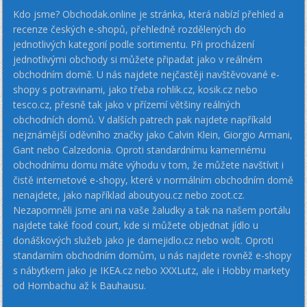
Kdo jsme? Obchodak.online je stránka, která nabízí přehled a
recenze českých e-shopů, přehledně rozdělených do
jednotlivých kategorií podle sortimentu. Při procházení
jednotlivými obchody si můžete připadat jako v reálném
obchodním domě. U nás najdete nejčastěji navštěvované e-
shopy s potravinami, jako třeba rohlik.cz, kosik.cz nebo
tesco.cz, přesně tak jako v přízemí většiny reálných
obchodních domů. V dalších patrech pak najdete napříkald
nejznámější oděvního značky jako Calvin Klein, Giorgio Armani,
Gant nebo Calzedonia. Oproti standardnímu kamennému
obchodnímu domu máte výhodu v tom, že můžete navštívit i
čistě internetové e-shopy, které v normálním obchodním domě
nenajdete, jako například aboutyou.cz nebo zoot.cz.
Nezapomněli jsme ani na vaše žaludky a tak na našem portálu
najdete také food court, kde si můžete objednat jídlo u
donáškových služeb jako je damejidlo.cz nebo wolt. Oproti
standarním obchodním domům, u nás najdete rovněž e-shopy
s nábytkem jako je IKEA.cz nebo XXXLutz, ale i Hobby markety
od Hornbachu až k Bauhausu.