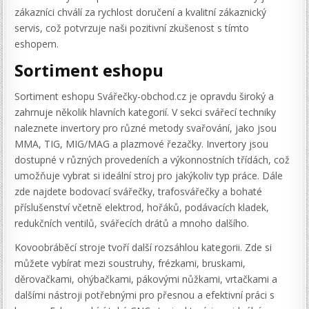
zákazníci chválí za rychlost doručení a kvalitní zákaznický
servis, což potvrzuje naši pozitivní zkušenost s tímto
eshopem.
Sortiment eshopu
Sortiment eshopu Svářečky-obchod.cz je opravdu široký a
zahrnuje několik hlavních kategorií. V sekci svářecí techniky
naleznete invertory pro různé metody svařování, jako jsou
MMA, TIG, MIG/MAG a plazmové řezačky. Invertory jsou
dostupné v různých provedeních a výkonnostních třídách, což
umožňuje vybrat si ideální stroj pro jakýkoliv typ práce. Dále
zde najdete bodovací svářečky, trafosvářečky a bohaté
příslušenství včetně elektrod, hořáků, podávacích kladek,
redukčních ventilů, svářecích drátů a mnoho dalšího.
Kovoobráběcí stroje tvoří další rozsáhlou kategorii. Zde si
můžete vybírat mezi soustruhy, frézkami, bruskami,
děrovačkami, ohýbačkami, pákovými nůžkami, vrtačkami a
dalšími nástroji potřebnými pro přesnou a efektivní práci s