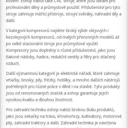
kovem. Eshop nabízí také CNC stroje, které jsou ideální pro
profesionální dílny a průmyslové použití. Příslušenství pro tyto
stroje zahrnuje měřící přístroje, strojní svěráky, náhradní díly a
další.
V kategorii kompresorů najdete široký výběr olejových i
bezolejových kompresorů, od malých přenosných modelů až
po velké stacionární stroje pro průmyslové využití.
Kompresory jsou doplněny o různé příslušenství, jako jsou
tlakové nádoby, hadice, redukční ventily a filtry pro stlačený
vzduch.
Další významnou kategorií je elektrické nářadí, které zahrnuje
vrtačky, brusky, pily, frézky, hoblíky, a mnoho dalších nástrojů
potřebných pro různé práce v dílně i na stavbě. Tyto produkty
jsou od renomovaných značek a eshop garantuje jejich
vysokou kvalitu a dlouhou životnost.
Pro zahradní techniku eshop nabízí širokou škálu produktů,
jako jsou sekačky na trávu, křovinořezy, kultivátory, motorové
pily, zahradní traktory a další. Zahradní technika je navržena