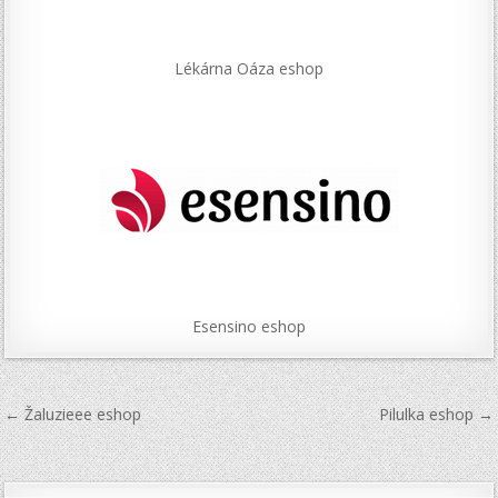
Lékárna Oáza eshop
Esensino eshop
Navigace
← Žaluzieee eshop
Pilulka eshop →
pro
příspěvek