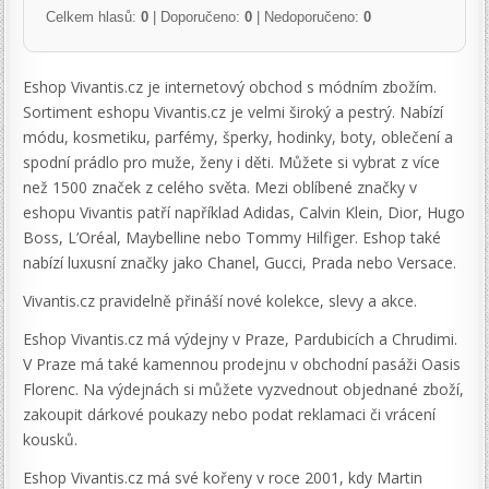
Celkem hlasů:
0
| Doporučeno:
0
| Nedoporučeno:
0
Eshop Vivantis.cz je internetový obchod s módním zbožím.
Sortiment eshopu Vivantis.cz je velmi široký a pestrý. Nabízí
módu, kosmetiku, parfémy, šperky, hodinky, boty, oblečení a
spodní prádlo pro muže, ženy i děti. Můžete si vybrat z více
než 1500 značek z celého světa. Mezi oblíbené značky v
eshopu Vivantis patří například Adidas, Calvin Klein, Dior, Hugo
Boss, L’Oréal, Maybelline nebo Tommy Hilfiger. Eshop také
nabízí luxusní značky jako Chanel, Gucci, Prada nebo Versace.
Vivantis.cz pravidelně přináší nové kolekce, slevy a akce.
Eshop Vivantis.cz má výdejny v Praze, Pardubicích a Chrudimi.
V Praze má také kamennou prodejnu v obchodní pasáži Oasis
Florenc. Na výdejnách si můžete vyzvednout objednané zboží,
zakoupit dárkové poukazy nebo podat reklamaci či vrácení
kousků.
Eshop Vivantis.cz má své kořeny v roce 2001, kdy Martin