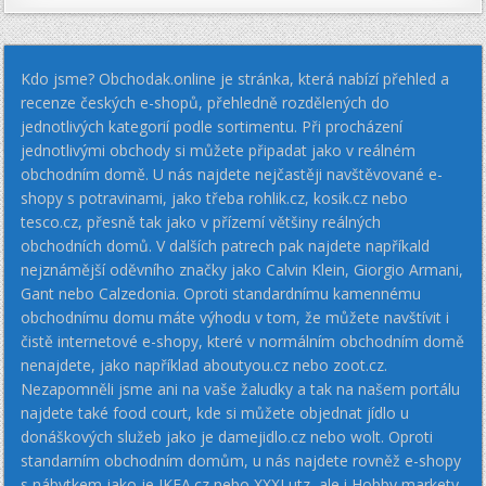
Kdo jsme? Obchodak.online je stránka, která nabízí přehled a
recenze českých e-shopů, přehledně rozdělených do
jednotlivých kategorií podle sortimentu. Při procházení
jednotlivými obchody si můžete připadat jako v reálném
obchodním domě. U nás najdete nejčastěji navštěvované e-
shopy s potravinami, jako třeba rohlik.cz, kosik.cz nebo
tesco.cz, přesně tak jako v přízemí většiny reálných
obchodních domů. V dalších patrech pak najdete napříkald
nejznámější oděvního značky jako Calvin Klein, Giorgio Armani,
Gant nebo Calzedonia. Oproti standardnímu kamennému
obchodnímu domu máte výhodu v tom, že můžete navštívit i
čistě internetové e-shopy, které v normálním obchodním domě
nenajdete, jako například aboutyou.cz nebo zoot.cz.
Nezapomněli jsme ani na vaše žaludky a tak na našem portálu
najdete také food court, kde si můžete objednat jídlo u
donáškových služeb jako je damejidlo.cz nebo wolt. Oproti
standarním obchodním domům, u nás najdete rovněž e-shopy
s nábytkem jako je IKEA.cz nebo XXXLutz, ale i Hobby markety