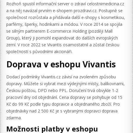
Rozhoň spustil informační server o zdraví celostnimedicina.cz
a na něj navázal prvním e-shopem prozdravi.cz. Postupně se
společnost rozrůstala a přidávala další e-shopy s kosmetikou,
parfémy, šperky, hodinkami a módou. V roce 2014 se spojila
se silným partnerem E-commerce Holding (později Mall
Group), který ji pomohl expandovat do dalších evropských
zemí. V roce 2022 se Vivantis osamostatnil a zůstal českou
společností s původními akcionáři.
Doprava v eshopu Vivantis
Dodací podmínky Vivantis.cz závisí na zvoleném způsobu
dopravy. Můžete si vybrat mezi výdejnými místy, balíkovnami,
Českou poštou, DPD nebo PPL. Doručení trvá obvykle 1-2
pracovní dny od objednání. Cena dopravy se pohybuje od 15
Kč do 99 Kč podle typu dopravce a objednaného zboží. Pro
objednávky nad 2 500 Kč je s vybranými dopravci doprava
zdarma.
Možnosti platby v eshopu