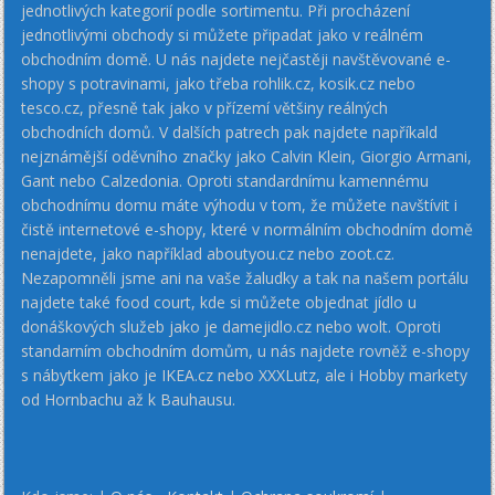
jednotlivých kategorií podle sortimentu. Při procházení
jednotlivými obchody si můžete připadat jako v reálném
obchodním domě. U nás najdete nejčastěji navštěvované e-
shopy s potravinami, jako třeba rohlik.cz, kosik.cz nebo
tesco.cz, přesně tak jako v přízemí většiny reálných
obchodních domů. V dalších patrech pak najdete napříkald
nejznámější oděvního značky jako Calvin Klein, Giorgio Armani,
Gant nebo Calzedonia. Oproti standardnímu kamennému
obchodnímu domu máte výhodu v tom, že můžete navštívit i
čistě internetové e-shopy, které v normálním obchodním domě
nenajdete, jako například aboutyou.cz nebo zoot.cz.
Nezapomněli jsme ani na vaše žaludky a tak na našem portálu
najdete také food court, kde si můžete objednat jídlo u
donáškových služeb jako je damejidlo.cz nebo wolt. Oproti
standarním obchodním domům, u nás najdete rovněž e-shopy
s nábytkem jako je IKEA.cz nebo XXXLutz, ale i Hobby markety
od Hornbachu až k Bauhausu.