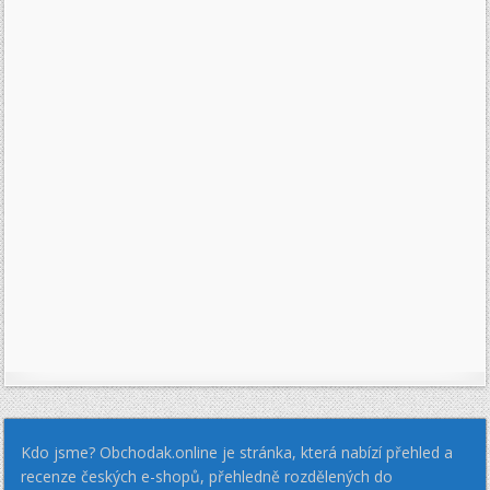
Kdo jsme? Obchodak.online je stránka, která nabízí přehled a
recenze českých e-shopů, přehledně rozdělených do