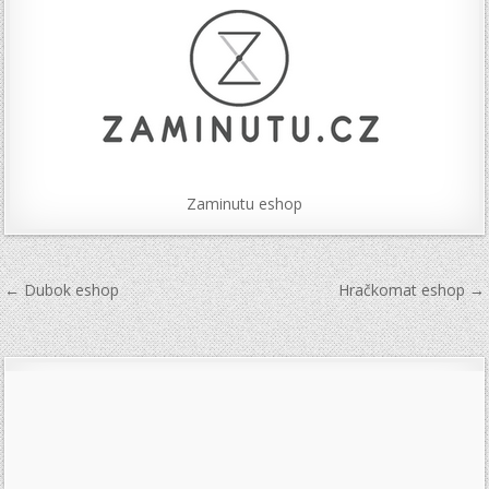
Zaminutu eshop
Navigace
← Dubok eshop
Hračkomat eshop →
pro
příspěvek