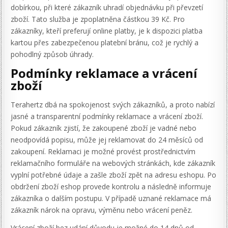
dobírkou, při které zákazník uhradí objednávku při převzetí
zboží. Tato služba je zpoplatněna částkou 39 Kč. Pro
zákazníky, kteří preferují online platby, je k dispozici platba
kartou přes zabezpečenou platební bránu, což je rychlý a
pohodlný způsob úhrady.
Podmínky reklamace a vrácení
zboží
Terahertz dbá na spokojenost svých zákazníků, a proto nabízí
jasné a transparentní podmínky reklamace a vrácení zboží.
Pokud zákazník zjistí, že zakoupené zboží je vadné nebo
neodpovídá popisu, může jej reklamovat do 24 měsíců od
zakoupení. Reklamaci je možné provést prostřednictvím
reklamačního formuláře na webových stránkách, kde zákazník
vyplní potřebné údaje a zašle zboží zpět na adresu eshopu. Po
obdržení zboží eshop provede kontrolu a následně informuje
zákazníka o dalším postupu. V případě uznané reklamace má
zákazník nárok na opravu, výměnu nebo vrácení peněz.
Vrácení zboží bez udání důvodu je možné do 14 dnů od