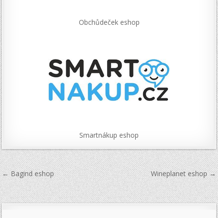
Obchůdeček eshop
Smartnákup eshop
Navigace
← Bagind eshop
Wineplanet eshop →
pro
příspěvek