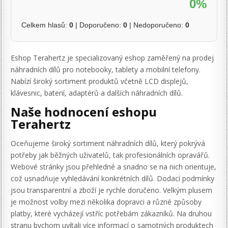
0%
Celkem hlasů:
0
| Doporučeno:
0
| Nedoporučeno:
0
Eshop Terahertz je specializovaný eshop zaměřený na prodej
náhradních dílů pro notebooky, tablety a mobilní telefony.
Nabízí široký sortiment produktů včetně LCD displejů,
klávesnic, baterií, adaptérů a dalších náhradních dílů.
Naše hodnocení eshopu
Terahertz
Oceňujeme široký sortiment náhradních dílů, který pokrývá
potřeby jak běžných uživatelů, tak profesionálních opravářů.
Webové stránky jsou přehledné a snadno se na nich orientuje,
což usnadňuje vyhledávání konkrétních dílů. Dodací podmínky
jsou transparentní a zboží je rychle doručeno. Velkým plusem
je možnost volby mezi několika dopravci a různé způsoby
platby, které vycházejí vstříc potřebám zákazníků. Na druhou
stranu bychom uvítali více informací o samotných produktech