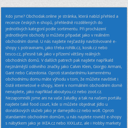
Kdo jsme? Obchodak.online je stránka, která nabízí přehled a
recenze českých e-shopů, přehledně rozdělených do
jednotlivých kategorií podle sortimentu. Při procházení
jednotlivými obchody si můžete připadat jako v reálném
obchodním domě. U nás najdete nejčastěji navštěvované e-
shopy s potravinami, jako třeba rohlik.cz, kosik.cz nebo
tesco.cz, přesně tak jako v přízemí většiny reálných
obchodních domů. V dalších patrech pak najdete napříkald
nejznámější oděvního značky jako Calvin Klein, Giorgio Armani,
Gant nebo Calzedonia. Oproti standardnímu kamennému
obchodnímu domu máte výhodu v tom, že můžete navštívit i
čistě internetové e-shopy, které v normálním obchodním domě
nenajdete, jako například aboutyou.cz nebo zoot.cz.
Nezapomněli jsme ani na vaše žaludky a tak na našem portálu
najdete také food court, kde si můžete objednat jídlo u
donáškových služeb jako je damejidlo.cz nebo wolt. Oproti
standarním obchodním domům, u nás najdete rovněž e-shopy
s nábytkem jako je IKEA.cz nebo XXXLutz, ale i Hobby markety