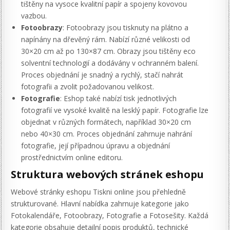
tištěny na vysoce kvalitní papír a spojeny kovovou
vazbou.
Fotoobrazy
: Fotoobrazy jsou tisknuty na plátno a
napínány na dřevěný rám. Nabízí různé velikosti od
30×20 cm až po 130×87 cm. Obrazy jsou tištěny eco
solventní technologií a dodávány v ochranném balení.
Proces objednání je snadný a rychlý, stačí nahrát
fotografii a zvolit požadovanou velikost.
Fotografie
: Eshop také nabízí tisk jednotlivých
fotografií ve vysoké kvalitě na lesklý papír. Fotografie lze
objednat v různých formátech, například 30×20 cm
nebo 40×30 cm. Proces objednání zahrnuje nahrání
fotografie, její případnou úpravu a objednání
prostřednictvím online editoru.
Struktura webových stránek eshopu
Webové stránky eshopu Tiskni online jsou přehledně
strukturované. Hlavní nabídka zahrnuje kategorie jako
Fotokalendáře, Fotoobrazy, Fotografie a Fotosešity. Každá
kategorie obsahuje detailní popis produktů, technické