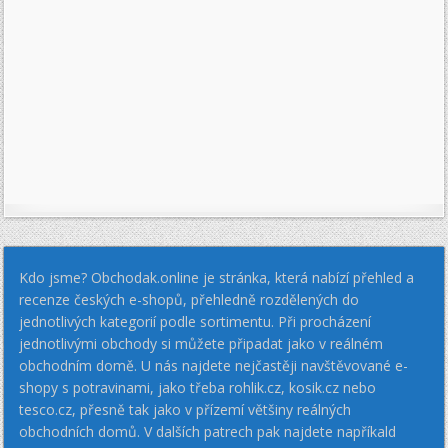
Kdo jsme? Obchodak.online je stránka, která nabízí přehled a
recenze českých e-shopů, přehledně rozdělených do
jednotlivých kategorií podle sortimentu. Při procházení
jednotlivými obchody si můžete připadat jako v reálném
obchodním domě. U nás najdete nejčastěji navštěvované e-
shopy s potravinami, jako třeba rohlik.cz, kosik.cz nebo
tesco.cz, přesně tak jako v přízemí většiny reálných
obchodních domů. V dalších patrech pak najdete napříkald