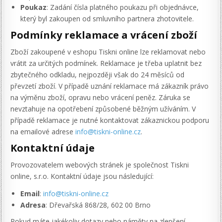
Poukaz
: Zadání čísla platného poukazu při objednávce,
který byl zakoupen od smluvního partnera zhotovitele.
Podmínky reklamace a vrácení zboží
Zboží zakoupené v eshopu Tiskni online lze reklamovat nebo
vrátit za určitých podmínek. Reklamace je třeba uplatnit bez
zbytečného odkladu, nejpozději však do 24 měsíců od
převzetí zboží. V případě uznání reklamace má zákazník právo
na výměnu zboží, opravu nebo vrácení peněz. Záruka se
nevztahuje na opotřebení způsobené běžným užíváním. V
případě reklamace je nutné kontaktovat zákaznickou podporu
na emailové adrese
info@tiskni-online.cz
.
Kontaktní údaje
Provozovatelem webových stránek je společnost Tiskni
online, s.r.o. Kontaktní údaje jsou následující:
Email
:
info@tiskni-online.cz
Adresa
: Dřevařská 868/28, 602 00 Brno
Pokud máte jakékoliv dotazy nebo náměty na zlepšení,