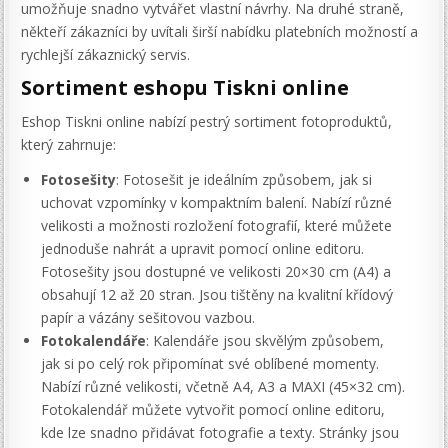
umožňuje snadno vytvářet vlastní návrhy. Na druhé straně,
někteří zákazníci by uvítali širší nabídku platebních možností a
rychlejší zákaznický servis.
Sortiment eshopu Tiskni online
Eshop Tiskni online nabízí pestrý sortiment fotoproduktů,
který zahrnuje:
Fotosešity
: Fotosešit je ideálním způsobem, jak si
uchovat vzpomínky v kompaktním balení. Nabízí různé
velikosti a možnosti rozložení fotografií, které můžete
jednoduše nahrát a upravit pomocí online editoru.
Fotosešity jsou dostupné ve velikosti 20×30 cm (A4) a
obsahují 12 až 20 stran. Jsou tištěny na kvalitní křídový
papír a vázány sešitovou vazbou.
Fotokalendáře
: Kalendáře jsou skvělým způsobem,
jak si po celý rok připomínat své oblíbené momenty.
Nabízí různé velikosti, včetně A4, A3 a MAXI (45×32 cm).
Fotokalendář můžete vytvořit pomocí online editoru,
kde lze snadno přidávat fotografie a texty. Stránky jsou