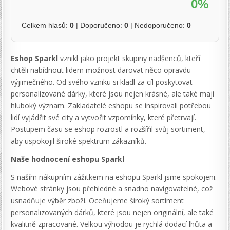
0%
Celkem hlasů:
0
| Doporučeno:
0
| Nedoporučeno:
0
Eshop Sparkl
vznikl jako projekt skupiny nadšenců, kteří
chtěli nabídnout lidem možnost darovat něco opravdu
výjimečného. Od svého vzniku si kladl za cíl poskytovat
personalizované dárky, které jsou nejen krásné, ale také mají
hluboký význam. Zakladatelé eshopu se inspirovali potřebou
lidí vyjádřit své city a vytvořit vzpomínky, které přetrvají.
Postupem času se eshop rozrostl a rozšířil svůj sortiment,
aby uspokojil široké spektrum zákazníků.
Naše hodnocení eshopu Sparkl
S naším nákupním zážitkem na eshopu Sparkl jsme spokojeni.
Webové stránky jsou přehledné a snadno navigovatelné, což
usnadňuje výběr zboží. Oceňujeme široký sortiment
personalizovaných dárků, které jsou nejen originální, ale také
kvalitně zpracované. Velkou výhodou je rychlá dodací lhůta a