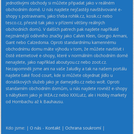
jednotlivými obchody si můžete připadat jako v reálném
obchodním domě. U nás najdete nejčastěji navštěvované e-
shopy s potravinami, jako třeba rohlik.cz, kosik.cz nebo
tesco.cz, přesně tak jako v přízemí většiny reálných
obchodních domů. V dalších patrech pak najdete napříkald
nejznámější oděvního značky jako Calvin Klein, Giorgio Armani,
Gant nebo Calzedonia. Oproti standardnímu kamennému
obchodnímu domu máte výhodu v tom, že můžete navštívit i
čistě internetové e-shopy, které v normálním obchodním domě
nenajdete, jako například aboutyou.cz nebo zoot.cz.
Nezapomněli jsme ani na vaše žaludky a tak na našem portálu
najdete také food court, kde si můžete objednat jídlo u
donáškových služeb jako je damejidlo.cz nebo wolt. Oproti
standarním obchodním domům, u nás najdete rovněž e-shopy
s nábytkem jako je IKEA.cz nebo XXXLutz, ale i Hobby markety
od Hornbachu až k Bauhausu.
Kdo jsme: |
O nás - Kontakt
|
Ochrana soukromí
|