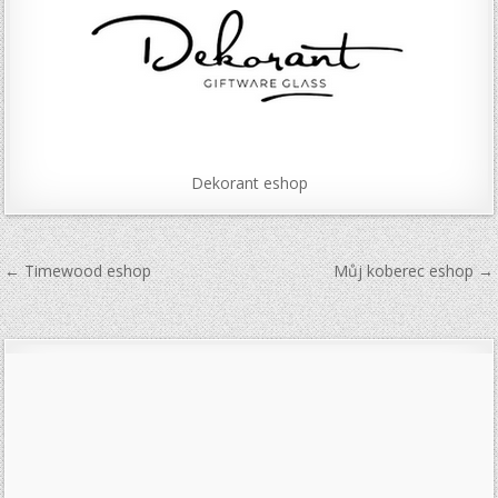
Dekorant eshop
Navigace
← Timewood eshop
Můj koberec eshop →
pro
příspěvek