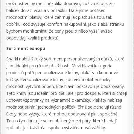
možnost volby mezi několika dopravci, což zajišťuje, že
balíček dorazí včas a v pořádku. Dále jsme potěšeni
možnostmi platby, které zahrnují jak platbu kartou, tak
dobírku, což zvyšuje komfort nakupování. Jako slabší stránku
bychom mohli zmínit, že ceny jsou o něco vyšší, avšak
odpovídají kvalitě produktů.
Sortiment eshopu
Sparkl nabízí široký sortiment personalizovaných dárků, které
jsou ideální pro různé příležitosti. Mezi hlavní kategorie
produktů patří personalizované knihy, plakáty a kuponové
knížky. Personalizované knihy jsou velmi oblíbené díky
možnosti vytvořit příběh, kde hlavní postavou je obdarovaný.
Tyto knihy jsou ideální pro děti, ale i pro dospělé, kteří si chtějí
uchovat vzpomínky na významné okamžiky. Plakáty nabízejí
možnost stírání jednotlivých políček, čímž se odhalují různé
úkoly nebo výzvy, které mohou obdarovaní plnit společně.
Tento typ dárku je velmi oblíbený mezi páry, které hledají
způsob, jak trávit čas spolu a vytvářet nové zážitky.