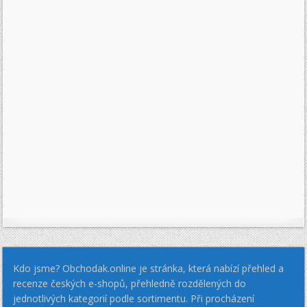
Kdo jsme? Obchodak.online je stránka, která nabízí přehled a
recenze českých e-shopů, přehledně rozdělených do
jednotlivých kategorií podle sortimentu. Při procházení