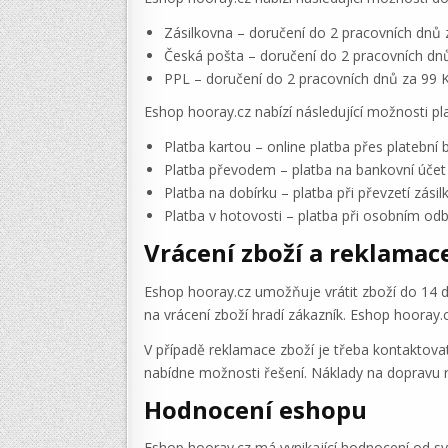
Zásilkovna – doručení do 2 pracovních dnů 
Česká pošta – doručení do 2 pracovních dn
PPL – doručení do 2 pracovních dnů za 99 
Eshop hooray.cz nabízí následující možnosti pl
Platba kartou – online platba přes platební
Platba převodem – platba na bankovní úče
Platba na dobírku – platba při převzetí zásil
Platba v hotovosti – platba při osobním od
Vrácení zboží a reklamac
Eshop hooray.cz umožňuje vrátit zboží do 14 d
na vrácení zboží hradí zákazník. Eshop hooray.
V případě reklamace zboží je třeba kontaktov
nabídne možnosti řešení. Náklady na dopravu 
Hodnocení eshopu
Eshop hooray.cz má vynikající hodnocení od sv