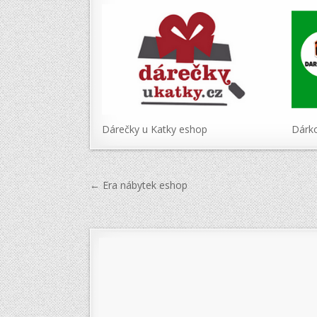
Dárečky u Katky eshop
Dárk
Navigace
← Era nábytek eshop
pro
příspěvek