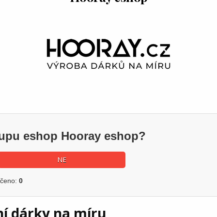
ákupu eshop Hooray eshop?
NE
učeno:
0
ní dárky na míru