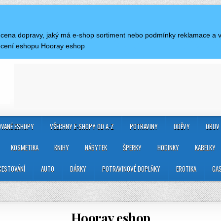
je cena dopravy, jaký má e-shop sortiment nebo podmínky reklamace a
ocení eshopu Hooray eshop
VANÉ ESHOPY
VŠECHNY E-SHOPY OD A-Z
POTRAVINY
ODĚVY
OBUV
KOSMETIKA
KNIHY
NÁBYTEK
ŠPERKY
HODINKY
KABELKY
CESTOVÁNÍ
AUTO
DÁRKY
POTRAVINOVÉ DOPLŇKY
EROTIKA
GA
Hooray eshop