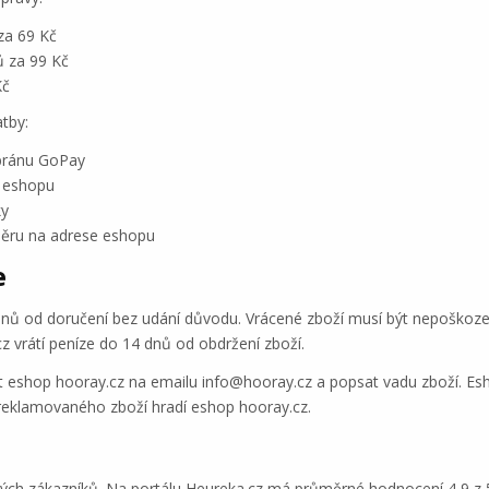
za 69 Kč
ů za 99 Kč
Kč
atby:
 bránu GoPay
t eshopu
ky
běru na adrese eshopu
e
nů od doručení bez udání důvodu. Vrácené zboží musí být nepoškozené
cz vrátí peníze do 14 dnů od obdržení zboží.
at eshop hooray.cz na emailu info@hooray.cz a popsat vadu zboží. Es
reklamovaného zboží hradí eshop hooray.cz.
ých zákazníků. Na portálu Heureka.cz má průměrné hodnocení 4,9 z 5 