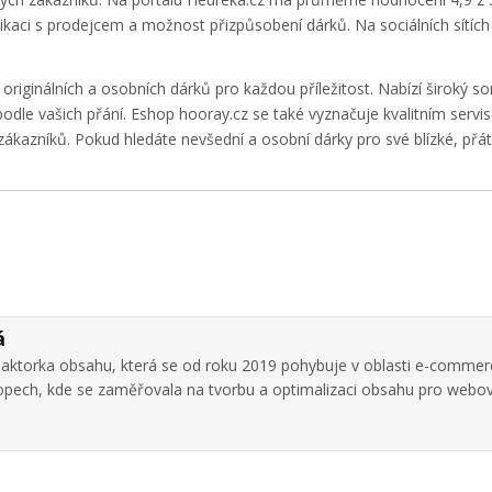
unikaci s prodejcem a možnost přizpůsobení dárků. Na sociálních sítí
originálních a osobních dárků pro každou příležitost. Nabízí široký 
 podle vašich přání. Eshop hooray.cz se také vyznačuje kvalitním serv
zákazníků. Pokud hledáte nevšední a osobní dárky pro své blízké, přá
á
daktorka obsahu, která se od roku 2019 pohybuje v oblasti e-commer
hopech, kde se zaměřovala na tvorbu a optimalizaci obsahu pro webo