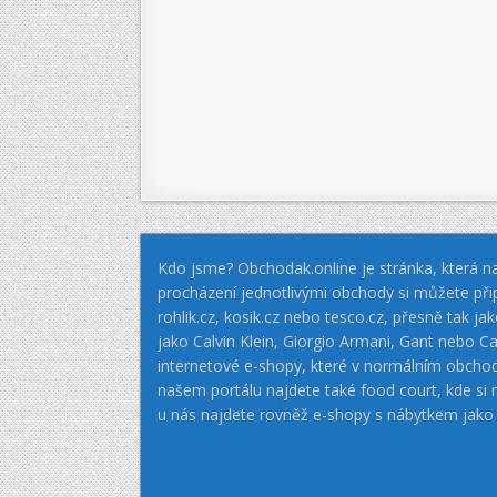
Kdo jsme? Obchodak.online je stránka, která na
procházení jednotlivými obchody si můžete při
rohlik.cz, kosik.cz nebo tesco.cz, přesně tak 
jako Calvin Klein, Giorgio Armani, Gant nebo
internetové e-shopy, které v normálním obcho
našem portálu najdete také food court, kde si
u nás najdete rovněž e-shopy s nábytkem jako