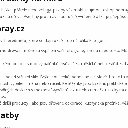
 blízké, přátele nebo kolegy, pak by vás mohl zaujmout eshop hooray.
ůže a dřeva. Všechny produkty jsou ručně vyráběné a lze je přizpůsob
ray.cz
ch předmětů, které se dají rozdělit do několika kategorií:
o dřeva s možností vypálení vaší fotografie, jména nebo textu. Můžet
ětského pokoje s motivy balónků, hvězdiček, měsíčků nebo zvířátek. L
 s polarizačními skly. Brýle jsou lehké, pohodlné a stylové. Lze je ta
tí vypálení jména nebo iniciál. Peněženky jsou kvalitní, praktické a
evěných deskách s možností vypálení textu nebo rámečku. Fotky na dře
rav.
é další produkty, jako jsou dřevěné dekorace, kuchyňská prkénka, věš
latby
pravy: