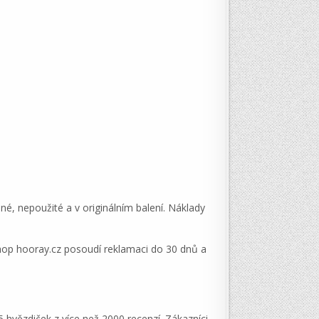
, nepoužité a v originálním balení. Náklady
hop hooray.cz posoudí reklamaci do 30 dnů a
hvězdiček z více než 2000 recenzí. Zákazníci