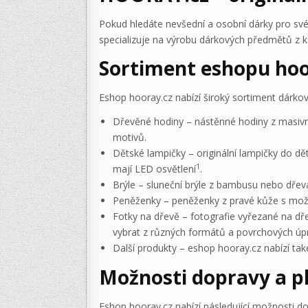
Pokud hledáte nevšední a osobní dárky pro své
specializuje na výrobu dárkových předmětů z k
Sortiment eshopu hoo
Eshop hooray.cz nabízí široký sortiment dárkový
Dřevěné hodiny – nástěnné hodiny z masivníh
motivů.
Dětské lampičky – originální lampičky do d
1
mají LED osvětlení
.
Brýle – sluneční brýle z bambusu nebo dřeva
Peněženky – peněženky z pravé kůže s možnos
Fotky na dřevě – fotografie vyřezané na dř
vybrat z různých formátů a povrchových úp
Další produkty – eshop hooray.cz nabízí tak
Možnosti dopravy a p
Eshop hooray.cz nabízí následující možnosti do