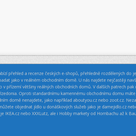
bízí přehled a recenze českých e-shopů, přehledně rozdělených do jed
padat jako v reálném obchodním domě. U nás najdete nejčastěji navš
jako v přízemí většiny reálných obchodních domů. V dalších patrech pa
 Calzedonia. Oproti standardnímu kamennému obchodnímu domu máte vý
dním domě nenajdete, jako například aboutyou.cz nebo zoot.cz. Neza
 můžete objednat jídlo u donáškových služeb jako je damejidlo.cz 
 je IKEA.cz nebo XXXLutz, ale i Hobby markety od Hornbachu až k Ba