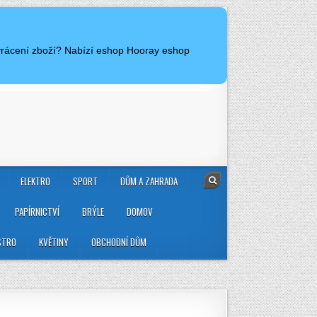
 vrácení zboží? Nabízí eshop Hooray eshop
ELEKTRO
SPORT
DŮM A ZAHRADA
PAPÍRNICTVÍ
BRÝLE
DOMOV
STRO
KVĚTINY
OBCHODNÍ DŮM