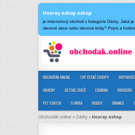
Hooray eshop eshop
je internetový obchod z kategorie Dárky. Jaká 
slevové akce nebo slevové kódy? Popis a hodn
OBCHOĎÁK ONLINE
TOP ČESKÉ ESHOPY
DOPORUČO
HRAČKY
DĚTSKÉ ZBOŽÍ
LÉKÁRNA
DROGERIE
PET CENTER
STAVBA
HOBBY
FINANCE
Obchoďák online
»
Dárky
»
Hooray eshop