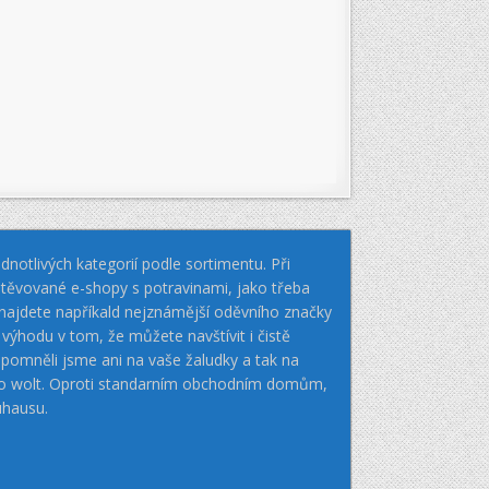
notlivých kategorií podle sortimentu. Při
těvované e-shopy s potravinami, jako třeba
k najdete napříkald nejznámější oděvního značky
hodu v tom, že můžete navštívit i čistě
pomněli jsme ani na vaše žaludky a tak na
nebo wolt. Oproti standarním obchodním domům,
uhausu.