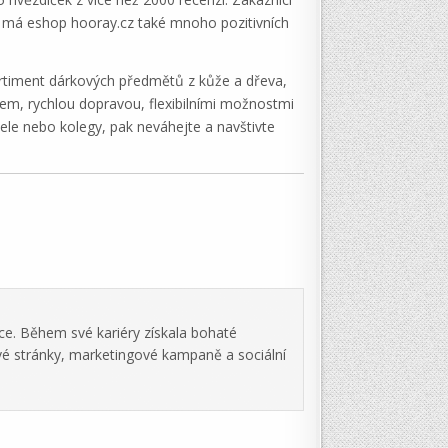
ch má eshop hooray.cz také mnoho pozitivních
sortiment dárkových předmětů z kůže a dřeva,
isem, rychlou dopravou, flexibilními možnostmi
tele nebo kolegy, pak neváhejte a navštivte
ce. Během své kariéry získala bohaté
vé stránky, marketingové kampaně a sociální