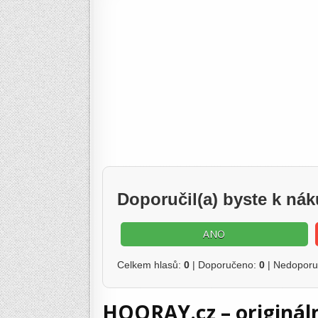
Doporučil(a) byste k n
ANO
Celkem hlasů:
0
| Doporučeno:
0
| Nedopor
HOORAY.cz – originál