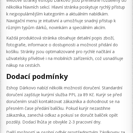
Webové stránky eshopu Dárkovo jsou přehledně rozděleny do
několika hlavních sekcí. Hlavní stránka poskytuje rychlý přístup
k nejpopulárnějším kategoriím a aktuálním nabídkám.
Navigační menu je intuitivní a umožňuje snadný přístup k
různým typům dárků, novinkám a speciálním akcím.
Každá produktová stránka obsahuje detailní popis zboží,
fotografie, informace o dostupnosti a možnost přidání do
košíku. Stránky jsou optimalizované pro rychlé načítání a
uživatelsky přívětivé i na mobilních zařízeních, což usnadňuje
nákup na cestách.
Dodací podmínky
Eshop Dárkovo nabízí několik možností doručení. Standardní
doručení zajišťuje kurýrní služba PPL za 89 Kč. Kurýr se před
doručením snaží kontaktovat zákazníka a dohodnout se na
přesném čase předání balíčku. Pokud kurýr nezastihne
zákazníka, zanechá odkaz a pokusí se doručit balíček opět
později. Dodací lhůta je obvykle 2-3 pracovní dny.
Další možností je osobní odběr prostřednictvím Zásilkovny za