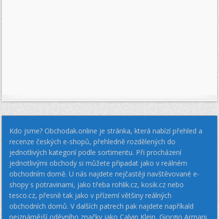
Kdo jsme? Obchodak.online je stránka, která nabízí přehled a
recenze českých e-shopů, přehledně rozdělených do
jednotlivých kategorií podle sortimentu. Při procházení
jednotlivými obchody si můžete připadat jako v reálném
obchodním domě. U nás najdete nejčastěji navštěvované e-
shopy s potravinami, jako třeba rohlik.cz, kosik.cz nebo
tesco.cz, přesně tak jako v přízemí většiny reálných
obchodních domů. V dalších patrech pak najdete napříkald
nejznámější oděvního značky jako Calvin Klein, Giorgio Armani,