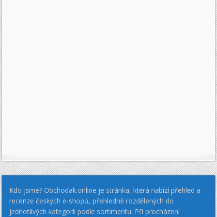
Kdo jsme? Obchodak.online je stránka, která nabízí přehled a
recenze českých e-shopů, přehledně rozdělených do
jednotlivých kategorií podle sortimentu. Při procházení