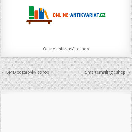
Online antikvariát eshop
Navigace
← SMDledzarovky eshop
Smartemailing eshop →
pro
příspěvek