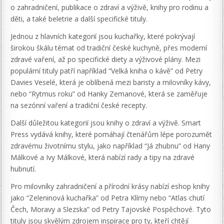
o zahradničení, publikace o zdraví a výživě, knihy pro rodinu a
děti, a také beletrie a další specifické tituly.
Jednou z hlavních kategorií jsou kuchařky, které pokrývají
širokou škálu témat od tradiční české kuchyně, přes moderní
zdravé vaření, až po specifické diety a výživové plány. Mezi
populární tituly patří například “Velká kniha o kávě” od Petry
Davies Veselé, která je oblíbená mezi baristy a milovníky kávy,
nebo “Rytmus roku” od Hanky Zemanové, která se zaměřuje
na sezónní vaření a tradiční české recepty.
Další důležitou kategorií jsou knihy o zdraví a výživě. Smart
Press vydává knihy, které pomáhají čtenářům lépe porozumět
zdravému životnímu stylu, jako například “Já zhubnu” od Hany
Málkové a Ivy Málkové, která nabízí rady a tipy na zdravé
hubnutí.
Pro milovníky zahradničení a přírodní krásy nabízí eshop knihy
jako “Zeleninová kuchařka” od Petra Klímy nebo “Atlas chutí
Čech, Moravy a Slezska” od Petry Tajovské Pospěchové. Tyto
tituly jsou skvělým zdrojem inspirace pro ty, kteří chtějí