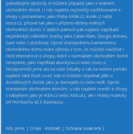
jednotlivými obchody si můžete připadat jako v reálném
obchodním domě. U nás najdete nejčastěji navštěvované e-
shopy s potravinami, jako třeba rohlik.cz, kosik.cz nebo
tesco.cz, přesně tak jako v přízemí většiny reálných
obchodních domů. V dalších patrech pak najdete napříkald
nejznámější oděvního značky jako Calvin Klein, Giorgio Armani,
Gant nebo Calzedonia. Oproti standardnímu kamennému
obchodnímu domu máte výhodu v tom, že můžete navštívit i
čistě internetové e-shopy, které v normálním obchodním domě
nenajdete, jako například aboutyou.cz nebo zoot.cz.
Nezapomněli jsme ani na vaše žaludky a tak na našem portálu
najdete také food court, kde si můžete objednat jídlo u
donáškových služeb jako je damejidlo.cz nebo wolt. Oproti
standarním obchodním domům, u nás najdete rovněž e-shopy
s nábytkem jako je IKEA.cz nebo XXXLutz, ale i Hobby markety
od Hornbachu až k Bauhausu.
Kdo jsme: |
O nás - Kontakt
|
Ochrana soukromí
|