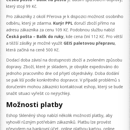
který stojí 99 Kč.
Pro zákazníky z okolí Přerova je k dispozici možnost osobního
odběru, který je zdarma.
Kurýr PPL
doručí zboží přímo na
adresu zákazníka za cenu 109 Kč. Podobnou službu nabízí
Česká pošta – Balík do ruky
, kde cena činí 112 Kč. Pro větší
a těžší zásilky je možné využít
GEIS paletovou přepravu
,
která začíná na ceně 500 Kč.
Dodací doba závisí na dostupnosti zboží a zvoleném způsobu
dopravy. Zboží, které je skladem, je obvykle expedováno do
jednoho pracovního dne od přijetí objednávky. Doba dodání
se pak liší podle konkrétního dopravce. V případě problémů s
doručením mohou zákazníci kontaktovat eshop, který se bude
snažit situaci vyřešit co nejrychleji.
Možnosti platby
Eshop Skleněný shop nabízí několik možností platby, aby
vyhověl různým potřebám zákazníků. Platbu lze provést
převodem na bankovní účet, online platbou kartou, online