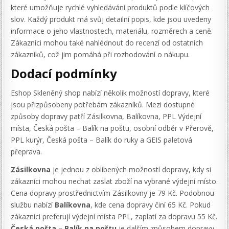
které umožňuje rychlé vyhledávání produktů podle klíčových
slov. Každý produkt má svůj detailní popis, kde jsou uvedeny
informace o jeho vlastnostech, materiálu, rozměrech a ceně.
Zákazníci mohou také nahlédnout do recenzí od ostatních
zákazníků, což jim pomáhá při rozhodování o nákupu.
Dodací podmínky
Eshop Skleněný shop nabízí několik možností dopravy, které
jsou přizpůsobeny potřebám zákazníků. Mezi dostupné
způsoby dopravy patří Zásilkovna, Balíkovna, PPL Výdejní
místa, Česká pošta – Balík na poštu, osobní odběr v Přerově,
PPL kurýr, Česká pošta – Balík do ruky a GEIS paletová
přeprava.
Zásilkovna
je jednou z oblíbených možností dopravy, kdy si
zákazníci mohou nechat zaslat zboží na vybrané výdejní místo.
Cena dopravy prostřednictvím Zásilkovny je 79 Kč. Podobnou
službu nabízí
Balíkovna
, kde cena dopravy činí 65 Kč. Pokud
zákazníci preferují výdejní místa PPL, zaplatí za dopravu 55 Kč.
Česká pošta – Balík na poštu
je dalším způsobem dopravy,