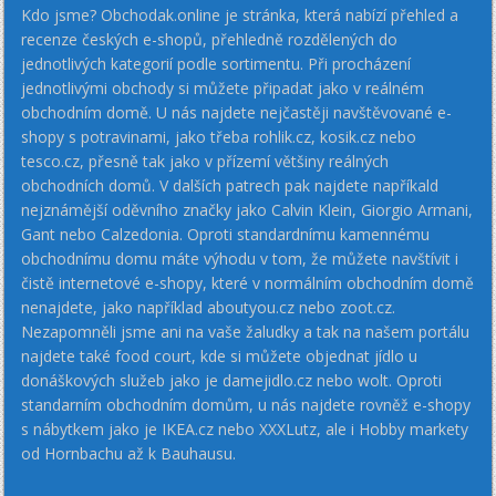
Kdo jsme? Obchodak.online je stránka, která nabízí přehled a
recenze českých e-shopů, přehledně rozdělených do
jednotlivých kategorií podle sortimentu. Při procházení
jednotlivými obchody si můžete připadat jako v reálném
obchodním domě. U nás najdete nejčastěji navštěvované e-
shopy s potravinami, jako třeba rohlik.cz, kosik.cz nebo
tesco.cz, přesně tak jako v přízemí většiny reálných
obchodních domů. V dalších patrech pak najdete napříkald
nejznámější oděvního značky jako Calvin Klein, Giorgio Armani,
Gant nebo Calzedonia. Oproti standardnímu kamennému
obchodnímu domu máte výhodu v tom, že můžete navštívit i
čistě internetové e-shopy, které v normálním obchodním domě
nenajdete, jako například aboutyou.cz nebo zoot.cz.
Nezapomněli jsme ani na vaše žaludky a tak na našem portálu
najdete také food court, kde si můžete objednat jídlo u
donáškových služeb jako je damejidlo.cz nebo wolt. Oproti
standarním obchodním domům, u nás najdete rovněž e-shopy
s nábytkem jako je IKEA.cz nebo XXXLutz, ale i Hobby markety
od Hornbachu až k Bauhausu.