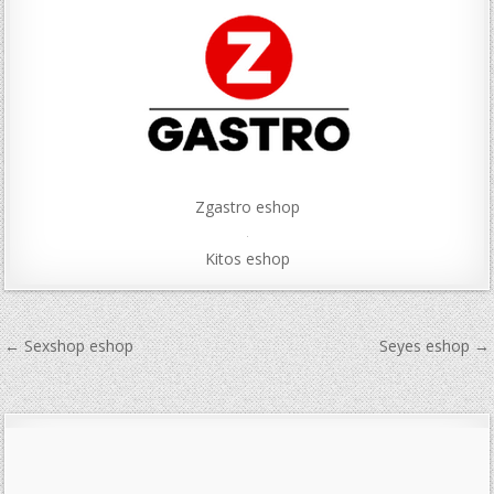
Zgastro eshop
Kitos eshop
Navigace
← Sexshop eshop
Seyes eshop →
pro
příspěvek