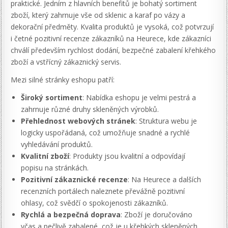
praktické. Jedním z hlavních benefitů je bohatý sortiment
zboží, který zahrnuje vše od sklenic a karaf po vázy a
dekorační předměty. Kvalita produktů je vysoká, což potvrzují
i četné pozitivní recenze zákazníků na Heurece, kde zákazníci
chválí především rychlost dodání, bezpečné zabalení křehkého
zboží a vstřícný zákaznický servis.
Mezi silné stránky eshopu patří:
Široký sortiment
: Nabídka eshopu je velmi pestrá a
zahrnuje různé druhy skleněných výrobků.
Přehlednost webových stránek
: Struktura webu je
logicky uspořádaná, což umožňuje snadné a rychlé
vyhledávání produktů.
Kvalitní zboží
: Produkty jsou kvalitní a odpovídají
popisu na stránkách.
Pozitivní zákaznické recenze
: Na Heurece a dalších
recenzních portálech naleznete převážně pozitivní
ohlasy, což svědčí o spokojenosti zákazníků.
Rychlá a bezpečná doprava
: Zboží je doručováno
včas a pečlivě zabalené, což je u křehkých skleněných