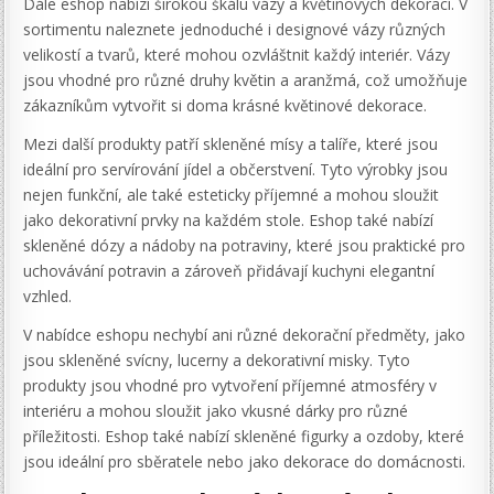
Dále eshop nabízí širokou škálu vázy a květinových dekorací. V
sortimentu naleznete jednoduché i designové vázy různých
velikostí a tvarů, které mohou ozvláštnit každý interiér. Vázy
jsou vhodné pro různé druhy květin a aranžmá, což umožňuje
zákazníkům vytvořit si doma krásné květinové dekorace.
Mezi další produkty patří skleněné mísy a talíře, které jsou
ideální pro servírování jídel a občerstvení. Tyto výrobky jsou
nejen funkční, ale také esteticky příjemné a mohou sloužit
jako dekorativní prvky na každém stole. Eshop také nabízí
skleněné dózy a nádoby na potraviny, které jsou praktické pro
uchovávání potravin a zároveň přidávají kuchyni elegantní
vzhled.
V nabídce eshopu nechybí ani různé dekorační předměty, jako
jsou skleněné svícny, lucerny a dekorativní misky. Tyto
produkty jsou vhodné pro vytvoření příjemné atmosféry v
interiéru a mohou sloužit jako vkusné dárky pro různé
příležitosti. Eshop také nabízí skleněné figurky a ozdoby, které
jsou ideální pro sběratele nebo jako dekorace do domácnosti.