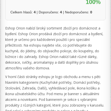
100%
Celkem hlasů:
4
| Doporučeno:
4
| Nedoporučeno:
0
Eshop Orion nabízí široký sortiment zboží pro domácnost a
bydlení. Eshop Orion prodává zboží pro domácnost a bydlení,
které je určeno pro každodenní použití i pro speciální
příležitosti. Na eshopu najdete vše, co potřebujete do
kuchyně, do jídelny, do obývacího pokoje, do koupelny, do
ložnice i do zahrady. Eshop Orion nabízí také různé dárky,
dekorace, svíčky, aromalampy a další doplňky pro útulnou
atmosféru vašeho domova.
V horní části stránky eshopu je logo obchodu a menu s pěti
hlavními kategoriemi (Kuchyňské potřeby, Domácí potřeby,
Stolování, Zahrada, Další), vyhledávací pole, ikona košíku a
ikona uživatelského účtu. Pod menu je banner s aktuálními
akcemi a novinkami. Pod bannerem je sekce s vybranými
produkty z různých kategorií, které jsou zobrazeny v karuselu.
Pod sekcí s vybranými produkty je sekce s nápady a