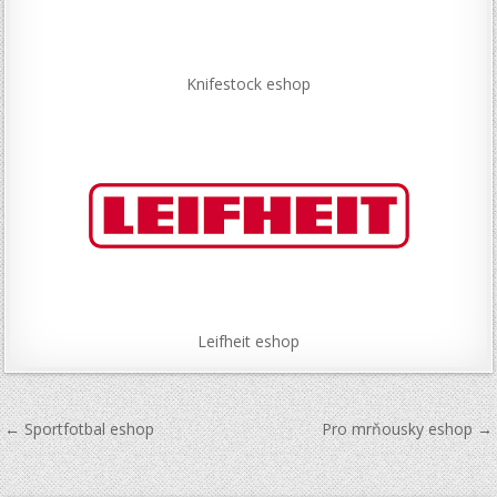
Knifestock eshop
Leifheit eshop
Navigace
← Sportfotbal eshop
Pro mrňousky eshop →
pro
příspěvek