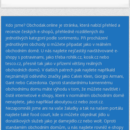
Kdo jsme? Obchodak.online je stránka, která nabízí přehled a
recenze českých e-shopů, přehledně rozdělených do
jednotlivých kategorií podle sortimentu. Při procházení
jednotlivými obchody si můžete připadat jako v reálném
obchodním domě. U nás najdete nejčastěji navštěvované e-
shopy s potravinami, jako třeba rohlik.cz, kosik.cz nebo
tesco.cz, přesně tak jako v přízemí většiny reálných
obchodních domů. V dalších patrech pak najdete napříkald
nejznámější oděvního značky jako Calvin Klein, Giorgio Armani,
Gant nebo Calzedonia. Oproti standardnímu kamennému
obchodnímu domu máte výhodu v tom, že můžete navštívit i
čistě internetové e-shopy, které v normálním obchodním domě
nenajdete, jako například aboutyou.cz nebo zoot.cz.
Nezapomněli jsme ani na vaše žaludky a tak na našem portálu
najdete také food court, kde si můžete objednat jídlo u
donáškových služeb jako je damejidlo.cz nebo wolt. Oproti
standarním obchodním domům, u nás najdete rovněž e-shopy