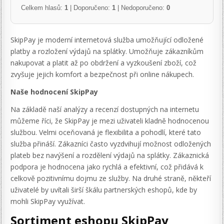
Celkem hlasů:
1
| Doporučeno:
1
| Nedoporučeno:
0
SkipPay je moderní internetová služba umožňující odložené
platby a rozložení výdajů na splátky. Umožňuje zákazníkům
nakupovat a platit až po obdržení a vyzkoušení zboží, což
zvyšuje jejich komfort a bezpečnost při online nákupech.
Naše hodnocení SkipPay
Na základě naší analýzy a recenzí dostupných na internetu
můžeme říci, že SkipPay je mezi uživateli kladně hodnocenou
službou. Velmi oceňovaná je flexibilita a pohodlí, které tato
služba přináší. Zákazníci často vyzdvihují možnost odložených
plateb bez navýšení a rozdělení výdajů na splátky. Zákaznická
podpora je hodnocena jako rychlá a efektivní, což přidává k
celkově pozitivnímu dojmu ze služby. Na druhé straně, někteří
uživatelé by uvítali širší škálu partnerských eshopů, kde by
mohli SkipPay využívat.
Sortiment eshopu SkipPay