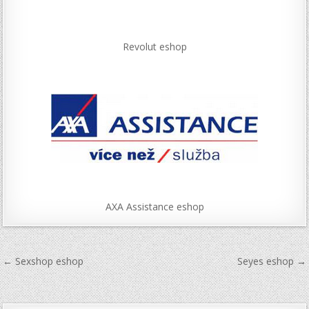
Revolut eshop
AXA Assistance eshop
Navigace
← Sexshop eshop
Seyes eshop →
pro
příspěvek