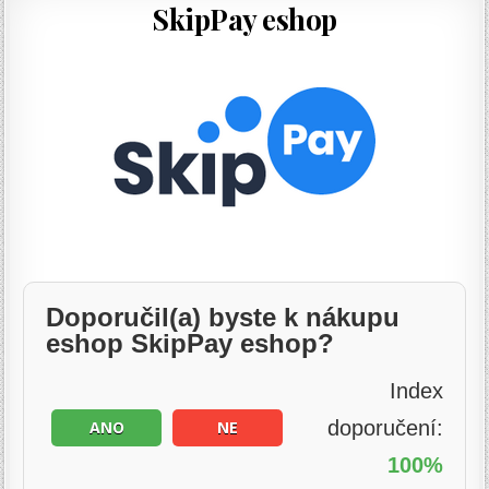
SkipPay eshop
Doporučil(a) byste k nákupu
eshop SkipPay eshop?
Index
doporučení:
ANO
NE
100%