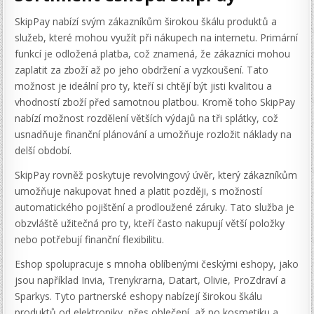
SkipPay nabízí svým zákazníkům širokou škálu produktů a
služeb, které mohou využít při nákupech na internetu. Primární
funkcí je odložená platba, což znamená, že zákazníci mohou
zaplatit za zboží až po jeho obdržení a vyzkoušení. Tato
možnost je ideální pro ty, kteří si chtějí být jisti kvalitou a
vhodností zboží před samotnou platbou. Kromě toho SkipPay
nabízí možnost rozdělení větších výdajů na tři splátky, což
usnadňuje finanční plánování a umožňuje rozložit náklady na
delší období.
SkipPay rovněž poskytuje revolvingový úvěr, který zákazníkům
umožňuje nakupovat hned a platit později, s možností
automatického pojištění a prodloužené záruky. Tato služba je
obzvláště užitečná pro ty, kteří často nakupují větší položky
nebo potřebují finanční flexibilitu.
Eshop spolupracuje s mnoha oblíbenými českými eshopy, jako
jsou například Invia, Trenykrarna, Datart, Olivie, ProZdraví a
Sparkys. Tyto partnerské eshopy nabízejí širokou škálu
produktů od elektroniky, přes oblečení, až po kosmetiku a