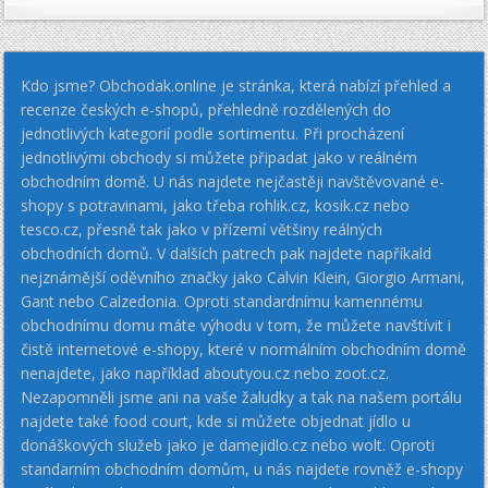
Kdo jsme? Obchodak.online je stránka, která nabízí přehled a
recenze českých e-shopů, přehledně rozdělených do
jednotlivých kategorií podle sortimentu. Při procházení
jednotlivými obchody si můžete připadat jako v reálném
obchodním domě. U nás najdete nejčastěji navštěvované e-
shopy s potravinami, jako třeba rohlik.cz, kosik.cz nebo
tesco.cz, přesně tak jako v přízemí většiny reálných
obchodních domů. V dalších patrech pak najdete napříkald
nejznámější oděvního značky jako Calvin Klein, Giorgio Armani,
Gant nebo Calzedonia. Oproti standardnímu kamennému
obchodnímu domu máte výhodu v tom, že můžete navštívit i
čistě internetové e-shopy, které v normálním obchodním domě
nenajdete, jako například aboutyou.cz nebo zoot.cz.
Nezapomněli jsme ani na vaše žaludky a tak na našem portálu
najdete také food court, kde si můžete objednat jídlo u
donáškových služeb jako je damejidlo.cz nebo wolt. Oproti
standarním obchodním domům, u nás najdete rovněž e-shopy