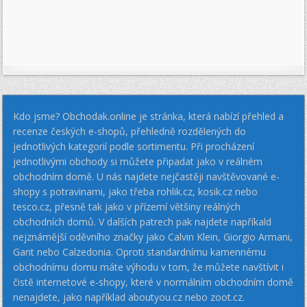
Kdo jsme? Obchodak.online je stránka, která nabízí přehled a
recenze českých e-shopů, přehledně rozdělených do
jednotlivých kategorií podle sortimentu. Při procházení
jednotlivými obchody si můžete připadat jako v reálném
obchodním domě. U nás najdete nejčastěji navštěvované e-
shopy s potravinami, jako třeba rohlik.cz, kosik.cz nebo
tesco.cz, přesně tak jako v přízemí většiny reálných
obchodních domů. V dalších patrech pak najdete napříkald
nejznámější oděvního značky jako Calvin Klein, Giorgio Armani,
Gant nebo Calzedonia. Oproti standardnímu kamennému
obchodnímu domu máte výhodu v tom, že můžete navštívit i
čistě internetové e-shopy, které v normálním obchodním domě
nenajdete, jako například aboutyou.cz nebo zoot.cz.