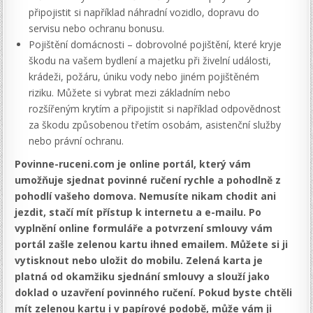
připojistit si například náhradní vozidlo, dopravu do
servisu nebo ochranu bonusu.
Pojištění domácnosti – dobrovolné pojištění, které kryje
škodu na vašem bydlení a majetku při živelní události,
krádeži, požáru, úniku vody nebo jiném pojištěném
riziku. Můžete si vybrat mezi základním nebo
rozšířeným krytím a připojistit si například odpovědnost
za škodu způsobenou třetím osobám, asistenční služby
nebo právní ochranu.
Povinne-ruceni.com je online portál, který vám
umožňuje sjednat povinné ručení rychle a pohodlně z
pohodlí vašeho domova. Nemusíte nikam chodit ani
jezdit, stačí mít přístup k internetu a e-mailu. Po
vyplnění online formuláře a potvrzení smlouvy vám
portál zašle zelenou kartu ihned emailem. Můžete si ji
vytisknout nebo uložit do mobilu. Zelená karta je
platná od okamžiku sjednání smlouvy a slouží jako
doklad o uzavření povinného ručení. Pokud byste chtěli
mít zelenou kartu i v papírové podobě, může vám ji