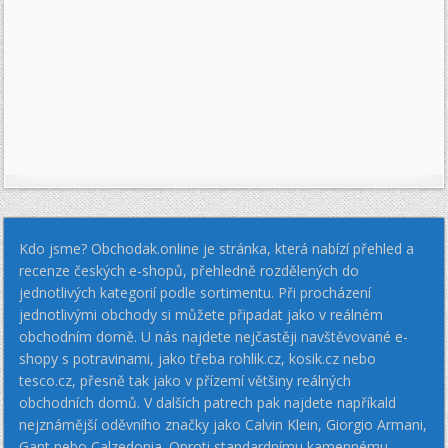
Kdo jsme? Obchodak.online je stránka, která nabízí přehled a
recenze českých e-shopů, přehledně rozdělených do
jednotlivých kategorií podle sortimentu. Při procházení
jednotlivými obchody si můžete připadat jako v reálném
obchodním domě. U nás najdete nejčastěji navštěvované e-
shopy s potravinami, jako třeba rohlik.cz, kosik.cz nebo
tesco.cz, přesně tak jako v přízemí většiny reálných
obchodních domů. V dalších patrech pak najdete napříkald
nejznámější oděvního značky jako Calvin Klein, Giorgio Armani,
Gant nebo Calzedonia. Oproti standardnímu kamennému