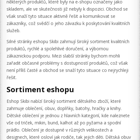
některých produktů, které byly na e-shopu označeny jako
skladem, ale ve skutečnosti již nebyly k dispozici. Obchod se
však snaží tyto situace aktivně řešit a komunikovat se
zákazníky, což svědčí o jeho závazku k poskytování kvalitních
služeb.
Silné stránky eshopu Skibi zahrnují široký sortiment kvalitních
produktů, rychlé a spolehlivé doručení, a výbornou
zákaznickou podporu. Mezi slabší stránky bychom mohli
zařadit občasné problémy s dostupností produktů, což však
není příliš časté a obchod se snaží tyto situace co nejrychleji
řešit.
Sortiment eshopu
Eshop Skibi nabízí široký sortiment dětského zboží, které
zahrnuje oblečení, obuv, doplňky, batohy, hračky a knihy.
Dětské oblečení je jednou z hlavních kategorií, kde naleznete
vše od triček, mikin, bund, kalhot až po pyžama a spodní
prádlo. Oblečení je dostupné v různých velikostech a
designech, které osloví jak rodiče, tak jejich děti. Dětská obuv