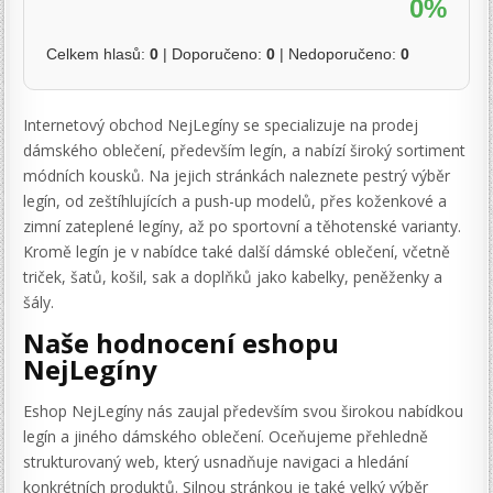
0%
Celkem hlasů:
0
| Doporučeno:
0
| Nedoporučeno:
0
Internetový obchod NejLegíny se specializuje na prodej
dámského oblečení, především legín, a nabízí široký sortiment
módních kousků. Na jejich stránkách naleznete pestrý výběr
legín, od zeštíhlujících a push-up modelů, přes koženkové a
zimní zateplené legíny, až po sportovní a těhotenské varianty.
Kromě legín je v nabídce také další dámské oblečení, včetně
triček, šatů, košil, sak a doplňků jako kabelky, peněženky a
šály.
Naše hodnocení eshopu
NejLegíny
Eshop NejLegíny nás zaujal především svou širokou nabídkou
legín a jiného dámského oblečení. Oceňujeme přehledně
strukturovaný web, který usnadňuje navigaci a hledání
konkrétních produktů. Silnou stránkou je také velký výběr