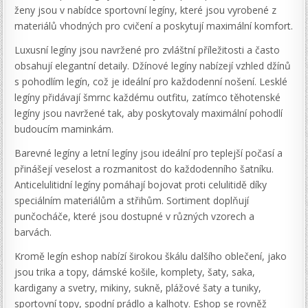
ženy jsou v nabídce sportovní legíny, které jsou vyrobené z
materiálů vhodných pro cvičení a poskytují maximální komfort.
Luxusní legíny jsou navržené pro zvláštní příležitosti a často
obsahují elegantní detaily. Džínové legíny nabízejí vzhled džínů
s pohodlím legín, což je ideální pro každodenní nošení. Lesklé
legíny přidávají šmrnc každému outfitu, zatímco těhotenské
legíny jsou navržené tak, aby poskytovaly maximální pohodlí
budoucím maminkám.
Barevné legíny a letní legíny jsou ideální pro teplejší počasí a
přinášejí veselost a rozmanitost do každodenního šatníku.
Anticelulitidní legíny pomáhají bojovat proti celulitidě díky
speciálním materiálům a střihům. Sortiment doplňují
punčocháče, které jsou dostupné v různých vzorech a
barvách.
Kromě legín eshop nabízí širokou škálu dalšího oblečení, jako
jsou trika a topy, dámské košile, komplety, šaty, saka,
kardigany a svetry, mikiny, sukně, plážové šaty a tuniky,
sportovní topy, spodní prádlo a kalhoty. Eshop se rovněž