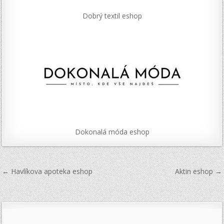
Dobrý textil eshop
Dokonalá móda eshop
Navigace
← Havlíkova apoteka eshop
Aktin eshop →
pro
příspěvek