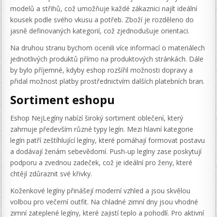
modelů a střihů, což umožňuje každé zákaznici najít ideální
kousek podle svého vkusu a potřeb. Zboží je rozděleno do
jasně definovaných kategorií, což zjednodušuje orientaci.
Na druhou stranu bychom ocenili více informací o materiálech
jednotlivých produktů přímo na produktových stránkách. Dále
by bylo příjemné, kdyby eshop rozšířil možnosti dopravy a
přidal možnost platby prostřednictvím dalších platebních bran.
Sortiment eshopu
Eshop NejLegíny nabízí široký sortiment oblečení, který
zahrnuje především různé typy legín. Mezi hlavní kategorie
legín patří zeštíhlující legíny, které pomáhají formovat postavu
a dodávají ženám sebevědomí. Push-up legíny zase poskytují
podporu a zvednou zadeček, což je ideální pro ženy, které
chtějí zdůraznit své křivky.
Koženkové legíny přinášejí moderní vzhled a jsou skvělou
volbou pro večerní outfit. Na chladné zimní dny jsou vhodné
zimní zateplené legíny, které zajistí teplo a pohodlí. Pro aktivní