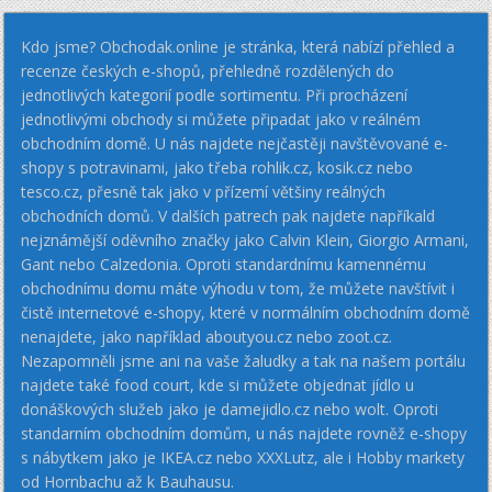
Kdo jsme? Obchodak.online je stránka, která nabízí přehled a
recenze českých e-shopů, přehledně rozdělených do
jednotlivých kategorií podle sortimentu. Při procházení
jednotlivými obchody si můžete připadat jako v reálném
obchodním domě. U nás najdete nejčastěji navštěvované e-
shopy s potravinami, jako třeba rohlik.cz, kosik.cz nebo
tesco.cz, přesně tak jako v přízemí většiny reálných
obchodních domů. V dalších patrech pak najdete napříkald
nejznámější oděvního značky jako Calvin Klein, Giorgio Armani,
Gant nebo Calzedonia. Oproti standardnímu kamennému
obchodnímu domu máte výhodu v tom, že můžete navštívit i
čistě internetové e-shopy, které v normálním obchodním domě
nenajdete, jako například aboutyou.cz nebo zoot.cz.
Nezapomněli jsme ani na vaše žaludky a tak na našem portálu
najdete také food court, kde si můžete objednat jídlo u
donáškových služeb jako je damejidlo.cz nebo wolt. Oproti
standarním obchodním domům, u nás najdete rovněž e-shopy
s nábytkem jako je IKEA.cz nebo XXXLutz, ale i Hobby markety
od Hornbachu až k Bauhausu.