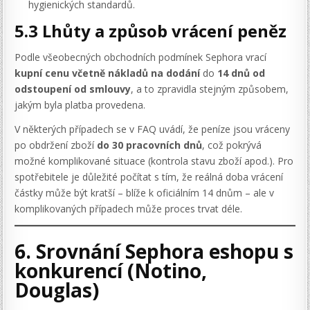
hygienických standardů.
5.3 Lhůty a způsob vrácení peněz
Podle všeobecných obchodních podmínek Sephora vrací
kupní cenu včetně nákladů na dodání
do
14 dnů od
odstoupení od smlouvy
, a to zpravidla stejným způsobem,
jakým byla platba provedena.
V některých případech se v FAQ uvádí, že peníze jsou vráceny
po obdržení zboží
do 30 pracovních dnů
, což pokrývá
možné komplikované situace (kontrola stavu zboží apod.). Pro
spotřebitele je důležité počítat s tím, že reálná doba vrácení
částky může být kratší – blíže k oficiálním 14 dnům – ale v
komplikovaných případech může proces trvat déle.
6. Srovnání Sephora eshopu s
konkurencí (Notino,
Douglas)