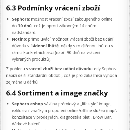
6.3 Podmínky vrácení zboží
Sephora
: možnost vrácení zboží zakoupeného online
do
30 dnů
, což je oproti zákonným 14 dnům
nadstandard.
Notino
: přímo uvádí možnost vrácení zboží bez udání
důvodu v
14denní lhůtě
, někdy s rozšířenou lhůtou v
rámci konkrétních akcí (např. 90 dnů na vrácení
vybraných produktů).
Z pohledu
vracení zboží bez udání důvodu
tedy Sephora
nabízí delší standardní období, což je pro zákazníka výhoda –
zejména u dárků.
6.4 Sortiment a image značky
Sephora eshop
sází na prémiový a „lifestyle“ image,
exkluzivní značky a propojení online/offline služeb (např.
konzultace v prodejnách, diagnostika pleti, Brow Bar,
dárkové balení).