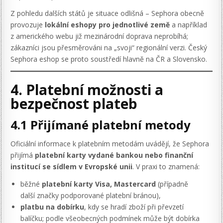
Z pohledu dalších států je situace odlišná – Sephora obecně
provozuje
lokální eshopy pro jednotlivé země
a například
z amerického webu již mezinárodní doprava neprobíhá;
zákazníci jsou přesměrováni na „svoji“ regionální verzi. Český
Sephora eshop se proto soustředí hlavně na ČR a Slovensko.
4. Platební možnosti a
bezpečnost plateb
4.1 Přijímané platební metody
Oficiální informace k platebním metodám uvádějí, že Sephora
přijímá
platební karty vydané bankou nebo finanční
institucí se sídlem v Evropské unii
. V praxi to znamená:
běžné
platební karty Visa, Mastercard
(případně
další značky podporované platební bránou),
platbu na dobírku
, kdy se hradí zboží při převzetí
balíčku; podle všeobecných podmínek může být dobírka