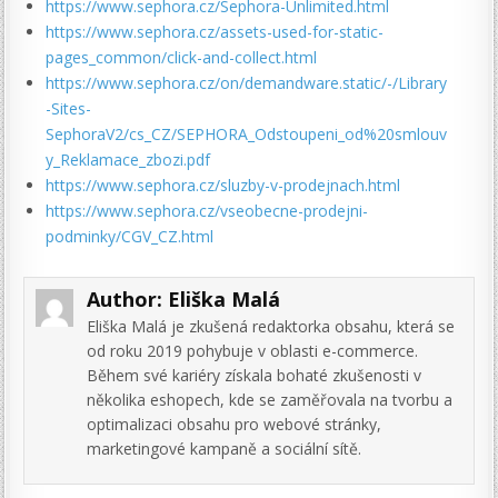
https://www.sephora.cz/Sephora-Unlimited.html
https://www.sephora.cz/assets-used-for-static-
pages_common/click-and-collect.html
https://www.sephora.cz/on/demandware.static/-/Library
-Sites-
SephoraV2/cs_CZ/SEPHORA_Odstoupeni_od%20smlouv
y_Reklamace_zbozi.pdf
https://www.sephora.cz/sluzby-v-prodejnach.html
https://www.sephora.cz/vseobecne-prodejni-
podminky/CGV_CZ.html
Author:
Eliška Malá
Eliška Malá je zkušená redaktorka obsahu, která se
od roku 2019 pohybuje v oblasti e-commerce.
Během své kariéry získala bohaté zkušenosti v
několika eshopech, kde se zaměřovala na tvorbu a
optimalizaci obsahu pro webové stránky,
marketingové kampaně a sociální sítě.