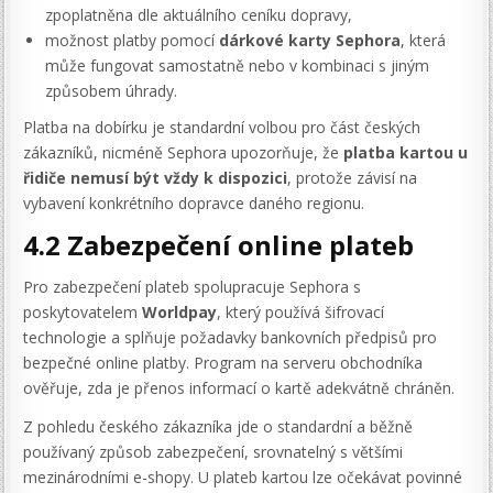
zpoplatněna dle aktuálního ceníku dopravy,
možnost platby pomocí
dárkové karty Sephora
, která
může fungovat samostatně nebo v kombinaci s jiným
způsobem úhrady.
Platba na dobírku je standardní volbou pro část českých
zákazníků, nicméně Sephora upozorňuje, že
platba kartou u
řidiče nemusí být vždy k dispozici
, protože závisí na
vybavení konkrétního dopravce daného regionu.
4.2 Zabezpečení online plateb
Pro zabezpečení plateb spolupracuje Sephora s
poskytovatelem
Worldpay
, který používá šifrovací
technologie a splňuje požadavky bankovních předpisů pro
bezpečné online platby. Program na serveru obchodníka
ověřuje, zda je přenos informací o kartě adekvátně chráněn.
Z pohledu českého zákazníka jde o standardní a běžně
používaný způsob zabezpečení, srovnatelný s většími
mezinárodními e-shopy. U plateb kartou lze očekávat povinné