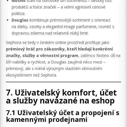
Notino
staví na obrovské šíři sortimentu – desítky tisíc
produktů a tisíce značek – a velmi agresivní cenové
politice.
Douglas
kombinuje prémiovější sortiment s orientací
na dárky, vzorky a elegantní image parfumerie, rovněž s
dopravou zdarma nad relativně nízký limit.
Sephora se tedy v českém online prostředí profiluje jako
prémiový hráč pro zákazníky, kteří hledají konkrétní
značky, služby a věrnostní program
, zatímco Notino cílí na
šíři nabídky a rychlost, a Douglas zaujímá něco mezi –
prémiový, ale s méně výrazným vlastním věrnostním
ekosystémem než Sephora.
7. Uživatelský komfort, účet
a služby navázané na eshop
7.1 Uživatelský účet a propojení s
kamennými prodejnami