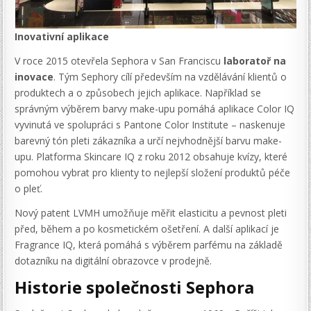
Inovativní aplikace
V roce 2015 otevřela Sephora v San Franciscu
laboratoř na
inovace
. Tým Sephory cílí především na vzdělávání klientů o
produktech a o způsobech jejich aplikace. Například se
správným výběrem barvy make-upu pomáhá aplikace Color IQ
vyvinutá ve spolupráci s Pantone Color Institute – naskenuje
barevný tón pleti zákazníka a určí nejvhodnější barvu make-
upu. Platforma Skincare IQ z roku 2012 obsahuje kvízy, které
pomohou vybrat pro klienty to nejlepší složení produktů péče
o pleť.
Nový patent LVMH umožňuje měřit elasticitu a pevnost pleti
před, během a po kosmetickém ošetření. A další aplikací je
Fragrance IQ, která pomáhá s výběrem parfému na základě
dotazníku na digitální obrazovce v prodejně.
Historie společnosti Sephora