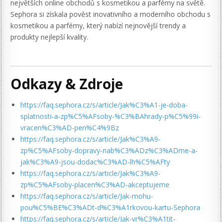
největších online obchodů s kosmetikou a parfémy na světě.
Sephora si získala pověst inovativního a moderního obchodu s
kosmetikou a parfémy, který nabízí nejnovější trendy a
produkty nejlepší kvality.
Odkazy & Zdroje
https://faq.sephora.cz/s/article/Jak%C3%A1-je-doba-
splatnosti-a-zp%C5%AFsoby-%C3%BAhrady-p%C5%99i-
vracen%C3%AD-pen%C4%9Bz
https://faq.sephora.cz/s/article/Jak%C3%A9-
zp%C5%AFsoby-dopravy-nab%C3%ADz%C3%ADme-a-
jak%C3%A9-jsou-dodac%C3%AD-lh%C5%AFty
https://faq.sephora.cz/s/article/Jak%C3%A9-
zp%C5%AFsoby-placen%C3%AD-akceptujeme
https://faq.sephora.cz/s/article/Jak-mohu-
pou%C5%BE%C3%ADt-d%C3%A1rkovou-kartu-Sephora
https://faq.sephora.cz/s/article/Jak-vr%C3%A1tit-