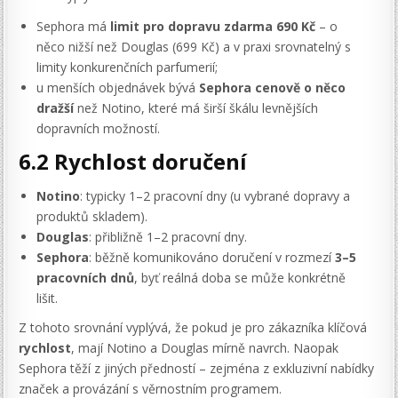
Sephora má
limit pro dopravu zdarma 690 Kč
– o
něco nižší než Douglas (699 Kč) a v praxi srovnatelný s
limity konkurenčních parfumerií;
u menších objednávek bývá
Sephora cenově o něco
dražší
než Notino, které má širší škálu levnějších
dopravních možností.
6.2 Rychlost doručení
Notino
: typicky 1–2 pracovní dny (u vybrané dopravy a
produktů skladem).
Douglas
: přibližně 1–2 pracovní dny.
Sephora
: běžně komunikováno doručení v rozmezí
3–5
pracovních dnů
, byť reálná doba se může konkrétně
lišit.
Z tohoto srovnání vyplývá, že pokud je pro zákazníka klíčová
rychlost
, mají Notino a Douglas mírně navrch. Naopak
Sephora těží z jiných předností – zejména z exkluzivní nabídky
značek a provázání s věrnostním programem.