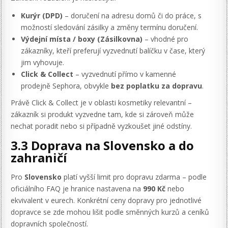
Kurýr (DPD)
– doručení na adresu domů či do práce, s
možností sledování zásilky a změny termínu doručení.
Výdejní místa / boxy (Zásilkovna)
– vhodné pro
zákazníky, kteří preferují vyzvednutí balíčku v čase, který
jim vyhovuje.
Click & Collect
– vyzvednutí přímo v kamenné
prodejně Sephora, obvykle
bez poplatku za dopravu
.
Právě Click & Collect je v oblasti kosmetiky relevantní –
zákazník si produkt vyzvedne tam, kde si zároveň může
nechat poradit nebo si případně vyzkoušet jiné odstíny.
3.3 Doprava na Slovensko a do
zahraničí
Pro
Slovensko
platí vyšší limit pro dopravu zdarma – podle
oficiálního FAQ je hranice nastavena na
990 Kč
nebo
ekvivalent v eurech. Konkrétní ceny dopravy pro jednotlivé
dopravce se zde mohou lišit podle směnných kurzů a ceníků
dopravních společností.