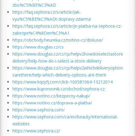
zbo%C5%BE%C3%AD
https://faq.sephora.cz/s/article/Jak-
vyu%C5%BE%C3%ADt-dopravy-zdarma
https://faq.sephora.cz/s/article/Je-platba-na-sephora-cz-
zabezpe%C4%8Den%C3%A1
https://obchody.heureka.cz/notino-cz/diskuse/
https://www.douglas.cz/cs
https://www.douglas.cz/cs/cp/helpv2howdoiselectastore
delivery/help-how-do-i-select-a-store-delivery
https://www.douglas.cz/cs/cp/helpv2whichdeliveryoption
sarethere/help-which-delivery-options-are-there
https://www.kqzyfj.com/click-100581064-13212014
https://www.kuponovnik.cz/obchod/sephora-cz
https://www.notino.cz/bezpecny-nakup/
https://www.notino.cz/doprava-a-platba/
https://www.sephora.com/
https://www.sephora.com/ca/en/beauty/international-
websites
https://www.sephora.cz/