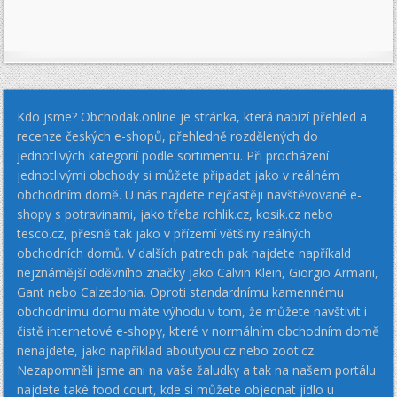
Kdo jsme? Obchodak.online je stránka, která nabízí přehled a
recenze českých e-shopů, přehledně rozdělených do
jednotlivých kategorií podle sortimentu. Při procházení
jednotlivými obchody si můžete připadat jako v reálném
obchodním domě. U nás najdete nejčastěji navštěvované e-
shopy s potravinami, jako třeba rohlik.cz, kosik.cz nebo
tesco.cz, přesně tak jako v přízemí většiny reálných
obchodních domů. V dalších patrech pak najdete napříkald
nejznámější oděvního značky jako Calvin Klein, Giorgio Armani,
Gant nebo Calzedonia. Oproti standardnímu kamennému
obchodnímu domu máte výhodu v tom, že můžete navštívit i
čistě internetové e-shopy, které v normálním obchodním domě
nenajdete, jako například aboutyou.cz nebo zoot.cz.
Nezapomněli jsme ani na vaše žaludky a tak na našem portálu
najdete také food court, kde si můžete objednat jídlo u