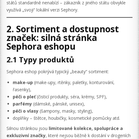
států standardně nenabízí – zákazník z jiného státu obvykle
využívá „svoji“ lokální verzi Sephory.
2. Sortiment a dostupnost
značek: silná stránka
Sephora eshopu
2.1 Typy produktů
Sephora eshop pokrývá typický „beauty“ sortiment:
make-up
(make-upy, rtěnky, paletky, konturování,
řasenky),
péči o pleť
(čisticí produkty, séra, krémy, SPF),
parfémy
(dámské, pánské, unisex),
péči o vlasy
(šampony, masky, styling),
doplňky – štětce, houbičky, kosmetické pomůcky atd.
Silnou stránkou jsou
limitované kolekce, spolupráce a
exkluzivní značky
, které nejsou běžně k dostání v drogeriích