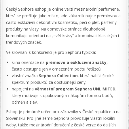
Český Sephora eshop je online verzí mezinárodní parfumerie,
která se profiluje jako místo, kde zákazník najde prémiovou a
často exkluzivní dekorativní kosmetiku, péči o pleť, parfémy i
produkty na vlasy. Na domovské stránce dlouhodobě
komunikuje orientaci na „svět krásy“ a kombinaci klasických i
trendových značek.
Ve srovnání s konkurencí je pro Sephoru typická:
silná orientace na
prémiové a exkluzivní značky
,
často dostupné jen v omezeném počtu řetězců;
vlastní značka
Sephora Collection
, která nabízí široké
spektrum produktů za dostupnější ceny;
napojení na
věrnostní program Sephora UNLIMITED
,
který motivuje k opakovaným nákupům formou bodů,
odměn a slev.
Eshop je primárně určen pro zákazníky v České republice a na
Slovensku. Pro jiné země Sephora provozuje vlastní lokální
weby, takže mezinárodní doručení z české verze do dalších