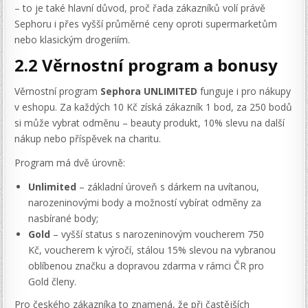
– to je také hlavní důvod, proč řada zákazníků volí právě
Sephoru i přes vyšší průměrné ceny oproti supermarketům
nebo klasickým drogeriím.
2.2 Věrnostní program a bonusy
Věrnostní program
Sephora UNLIMITED
funguje i pro nákupy
v eshopu. Za každých 10 Kč získá zákazník 1 bod, za 250 bodů
si může vybrat odměnu – beauty produkt, 10% slevu na další
nákup nebo příspěvek na charitu.
Program má dvě úrovně:
Unlimited
– základní úroveň s dárkem na uvítanou,
narozeninovými body a možností vybírat odměny za
nasbírané body;
Gold
– vyšší status s narozeninovým voucherem 750
Kč, voucherem k výročí, stálou 15% slevou na vybranou
oblíbenou značku a dopravou zdarma v rámci ČR pro
Gold členy.
Pro českého zákazníka to znamená, že při častějších