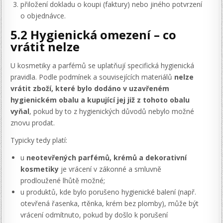
přiložení dokladu o koupi (faktury) nebo jiného potvrzení
o objednávce.
5.2 Hygienická omezení – co
vrátit nelze
U kosmetiky a parfémů se uplatňují specifická hygienická
pravidla. Podle podmínek a souvisejících materiálů
nelze
vrátit zboží, které bylo dodáno v uzavřeném
hygienickém obalu a kupující jej již z tohoto obalu
vyňal
, pokud by to z hygienických důvodů nebylo možné
znovu prodat.
Typicky tedy platí:
u
neotevřených parfémů, krémů a dekorativní
kosmetiky
je vrácení v zákonné a smluvně
prodloužené lhůtě možné;
u produktů, kde bylo porušeno hygienické balení (např.
otevřená řasenka, rtěnka, krém bez plomby), může být
vrácení odmítnuto, pokud by došlo k porušení