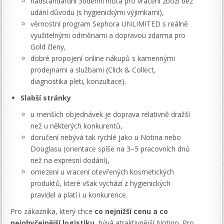
nadstandardní 30denní lhůta pro vrácení zboží bez
udání důvodu (s hygienickými výjimkami),
věrnostní program Sephora UNLIMITED s reálně
využitelnými odměnami a dopravou zdarma pro
Gold členy,
dobré propojení online nákupů s kamennými
prodejnami a službami (Click & Collect,
diagnostika pleti, konzultace).
Slabší stránky
u menších objednávek je doprava relativně dražší
než u některých konkurentů,
doručení nebývá tak rychlé jako u Notina nebo
Douglasu (orientace spíše na 3–5 pracovních dnů
než na expresní dodání),
omezení u vracení otevřených kosmetických
produktů, které však vychází z hygienických
pravidel a platí i u konkurence.
Pro zákazníka, který chce
co nejnižší cenu a co
nejobyčejnější logistiku
, bývá atraktivnější Notino. Pro