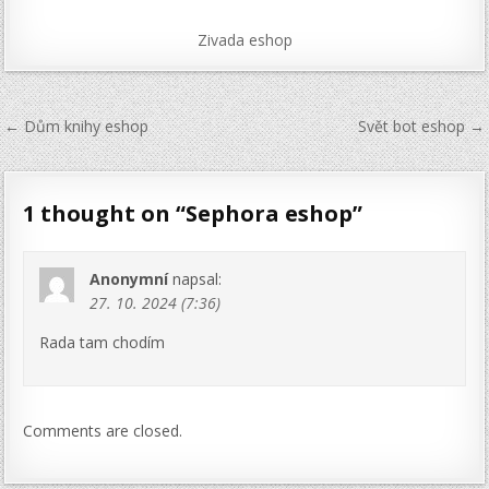
Zivada eshop
Navigace
← Dům knihy eshop
Svět bot eshop →
pro
příspěvek
1 thought on “
Sephora eshop
”
Anonymní
napsal:
27. 10. 2024 (7:36)
Rada tam chodím
Comments are closed.