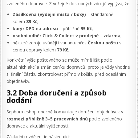
zvoleného dopravce. Z veřejně dostupných zdrojů vyplývá, že:
Zásilkovna (výdejní místa / boxy)
– standardně
kolem
89 Kč
,
kurýr DPD na adresu
– přibližně
95 Kč
,
osobní odběr Click & Collect v prodejně
–
zdarma
,
některé zdroje uvádějí i variantu přes
Českou poštu
s
cenou dopravy kolem
79 Kč
.
Konkrétní výše poštovného se může mírně lišit podle
aktuálních akcí a změn ceníku dopravců, proto je vždy vhodné
si finální částku zkontrolovat přímo v košíku před odesláním
objednávky.
3.2 Doba doručení a způsob
dodání
Sephora eshop obecně komunikuje doručení objednávek v
rozmezí přibližně 3–5 pracovních dnů
podle zvoleného
dopravce a aktuální vytíženosti.
Základní rozdělení je následující: