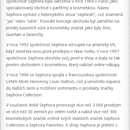
Společnost Sephora byla založena v roce 1969 v Paříži jako
specializovaný obchod s parfémy a kosmetikou. Název
Sephora vychází z hebrejského slova “sephirah”, což znamená
“jas” nebo “záře”. Původní koncept obchodu byl zaměřen na
prodej luxusních vůní a kosmetiky značek jako byly Dior,
Guerlain a Givenchy.
V roce 1993 společnost Sephora vstoupila na americký trh,
když otevřela svou první prodejnu v New Yorku. V roce 1997
společnost Sephora otevřela svůj první e-shop a stala se tak
prvním obchodem s kosmetikou, který nabízel online nákupy.
V roce 1998 se Sephora spojila s francouzskou společností
LVMH Moët Hennessy Louis Vuitton, což jí umožnilo expanzi
do dalších zemí a rozšíření sortimentu o produkty značky
Sephora Collection.
V současné době Sephora provozuje více než 3 000 prodejen
ve více než 30 zemích po celém světě a nabízí více než 300
kosmetických značek včetně svých vlastních značek Sephora
Collection a Sephora Favorites. E-shop Sephora je jedním z