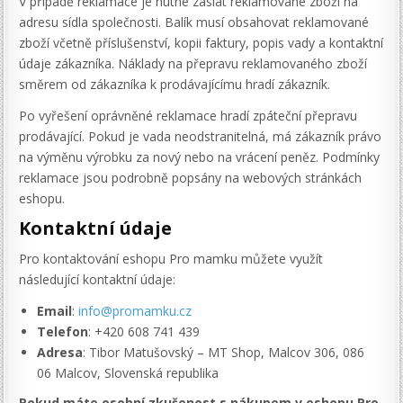
V případě reklamace je nutné zaslat reklamované zboží na
adresu sídla společnosti. Balík musí obsahovat reklamované
zboží včetně příslušenství, kopii faktury, popis vady a kontaktní
údaje zákazníka. Náklady na přepravu reklamovaného zboží
směrem od zákazníka k prodávajícímu hradí zákazník.
Po vyřešení oprávněné reklamace hradí zpáteční přepravu
prodávající. Pokud je vada neodstranitelná, má zákazník právo
na výměnu výrobku za nový nebo na vrácení peněz. Podmínky
reklamace jsou podrobně popsány na webových stránkách
eshopu.
Kontaktní údaje
Pro kontaktování eshopu Pro mamku můžete využít
následující kontaktní údaje:
Email
:
info@promamku.cz
Telefon
: +420 608 741 439
Adresa
: Tibor Matušovský – MT Shop, Malcov 306, 086
06 Malcov, Slovenská republika
Pokud máte osobní zkušenost s nákupem v eshopu Pro