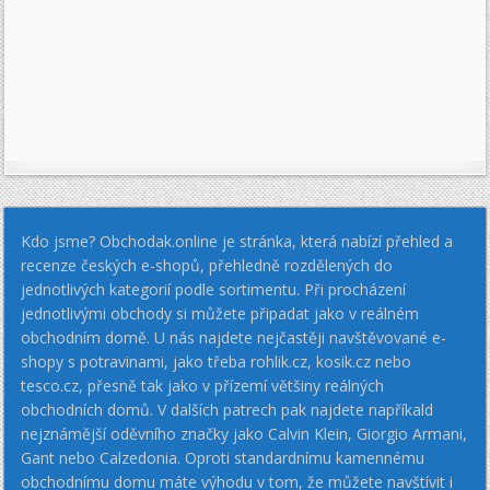
Kdo jsme? Obchodak.online je stránka, která nabízí přehled a
recenze českých e-shopů, přehledně rozdělených do
jednotlivých kategorií podle sortimentu. Při procházení
jednotlivými obchody si můžete připadat jako v reálném
obchodním domě. U nás najdete nejčastěji navštěvované e-
shopy s potravinami, jako třeba rohlik.cz, kosik.cz nebo
tesco.cz, přesně tak jako v přízemí většiny reálných
obchodních domů. V dalších patrech pak najdete napříkald
nejznámější oděvního značky jako Calvin Klein, Giorgio Armani,
Gant nebo Calzedonia. Oproti standardnímu kamennému
obchodnímu domu máte výhodu v tom, že můžete navštívit i