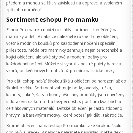
předem a mohou se lišit v závislosti na dopravci a zvoleném
způsobu doručení.
Sortiment eshopu Pro mamku
Eshop Pro mamku nabízí rozsáhlý sortiment zaměřený na
maminky a děti. V nabídce naleznete různé druhy oblečení,
včetně módních kousků pro každodenní nošení i speciální
příležitosti. Móda pro maminky zahrnuje nejen těhotenské a
kojící oblečení, ale také stylové a moderní oděvy pro
každodenní nošení. Můžete si vybrat z pestré palety barev a
vzorů, od květinových motivů až po minimalistické prvky.
Pro děti eshop nabízí širokou škálu oblečení od narození až do
školního věku. Sortiment zahrnuje body, overaly, trička,
kalhoty, sukně, šaty a bundy. Všechny produkty jsou navrženy
s důrazem na komfort a bezpečnost, s použitím kvalitních a
certifikovaných materiálů. Dětské oblečení je často zdobeno
hravými a barevnými motivy, které potěší jak děti, tak rodiče.
Kromě oblečení nabízí eshop Pro mamku také širokou škálu
doplňků a hraček. V nabídce naleznete například měkké deky,