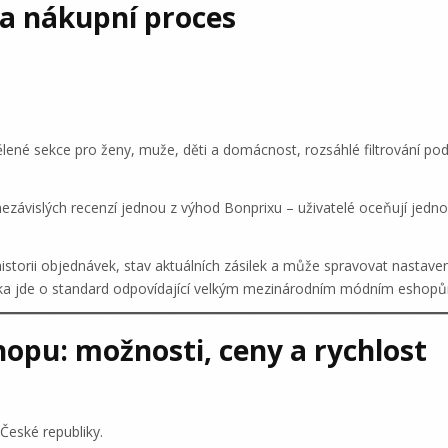
 a nákupní proces
ené sekce pro ženy, muže, děti a domácnost, rozsáhlé filtrování podle
 nezávislých recenzí jednou z výhod Bonprixu – uživatelé oceňují jed
 historii objednávek, stav aktuálních zásilek a může spravovat nastaven
ka jde o standard odpovídající velkým mezinárodním módním eshop
opu: možnosti, ceny a rychlost
České republiky.