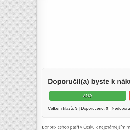
Doporučil(a) byste k n
ANO
Celkem hlasů:
9
| Doporučeno:
9
| Nedopor
Bonprix eshop patří v Česku k nejznámějším m