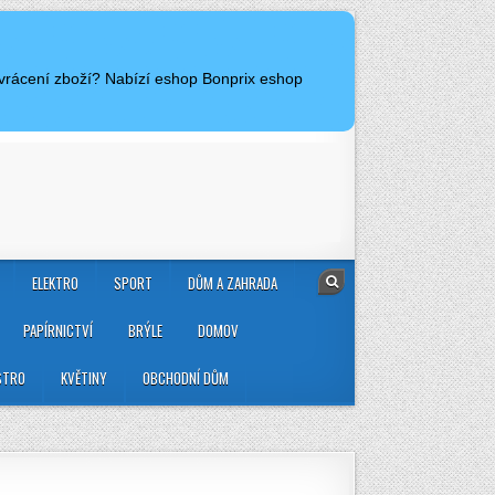
 vrácení zboží? Nabízí eshop Bonprix eshop
ELEKTRO
SPORT
DŮM A ZAHRADA
PAPÍRNICTVÍ
BRÝLE
DOMOV
STRO
KVĚTINY
OBCHODNÍ DŮM