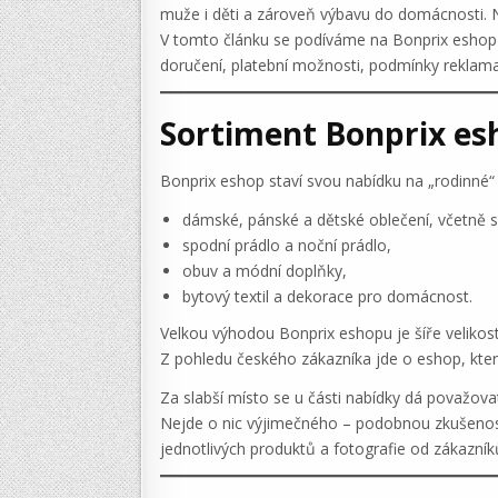
muže i děti a zároveň výbavu do domácnosti. Na
V tomto článku se podíváme na Bonprix eshop 
doručení, platební možnosti, podmínky reklamac
Sortiment Bonprix es
Bonprix eshop staví svou nabídku na „rodinné“
dámské, pánské a dětské oblečení, včetně 
spodní prádlo a noční prádlo,
obuv a módní doplňky,
bytový textil a dekorace pro domácnost.
Velkou výhodou Bonprix eshopu je šíře velikost
Z pohledu českého zákazníka jde o eshop, kter
Za slabší místo se u části nabídky dá považova
Nejde o nic výjimečného – podobnou zkušenos
jednotlivých produktů a fotografie od zákazník