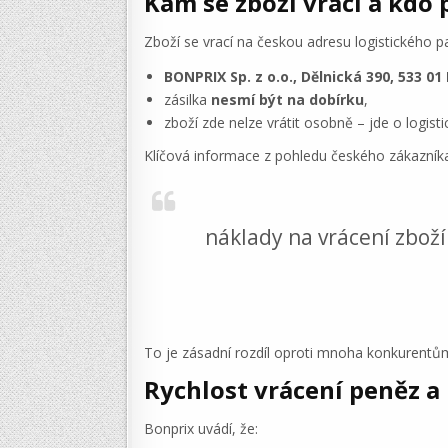
Kam se zboží vrací a kdo 
Zboží se vrací na českou adresu logistického p
BONPRIX Sp. z o.o., Dělnická 390, 533 01
zásilka
nesmí být na dobírku
,
zboží zde nelze vrátit osobně – jde o logisti
Klíčová informace z pohledu českého zákazník
náklady na vrácení zbož
To je zásadní rozdíl oproti mnoha konkurentům,
Rychlost vrácení peněz a
Bonprix uvádí, že: