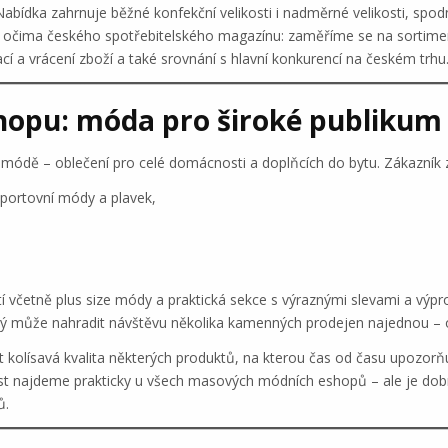
bídka zahrnuje běžné konfekční velikosti i nadměrné velikosti, spodn
očima českého spotřebitelského magazínu: zaměříme se na sortiment,
í a vrácení zboží a také srovnání s hlavní konkurencí na českém trhu
hopu: móda pro široké publikum
 módě – oblečení pro celé domácnosti a doplňcích do bytu. Zákazník 
sportovní módy a plavek,
í včetně plus size módy a praktická sekce s výraznými slevami a výpro
ý může nahradit návštěvu několika kamenných prodejen najednou – od
t kolísavá kvalita některých produktů, na kterou čas od času upozorňu
t najdeme prakticky u všech masových módních eshopů – ale je dob
ů.