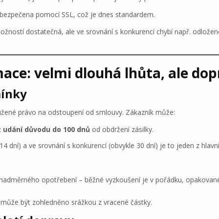
abezpečena pomocí SSL, což je dnes standardem.
žností dostatečná, ale ve srovnání s konkurencí chybí např. odložené 
mace: velmi dlouhá lhůta, ale dop
mínky
žené právo na odstoupení od smlouvy. Zákazník může:
z udání důvodu do 100 dnů
od obdržení zásilky.
14 dní) a ve srovnání s konkurencí (obvykle 30 dní) je to jeden z hlav
adměrného opotřebení – běžné vyzkoušení je v pořádku, opakované 
může být zohledněno srážkou z vracené částky.