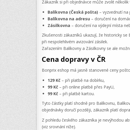
Zákazník si při objednávce může zvolit několik
Balíkovna (Česká pošta)
– vyzvednutí na 
Balíkovna na adresu
– doručení na domác
Zásilkovna
– doručení na výdejní místa ne
Zkušenosti zákazníků ukazují, že historicky se
při nespolehlivém avizování zásilek.
Zařazením Balíkovny a Zásilkovny se ale možnost
Cena dopravy v ČR
Bonprix eshop má jasně stanovené ceny poštovn
129 Kč
– při platbě na dobírku,
99 Kč
– při online platbě přes PayU,
99 Kč
– při platbě kartou.
Tyto částky platí shodně pro Balíkovnu, Balíko
objednávky doručí později, zákazník platí dopra
Z pohledu českého zákazníka je nevýhodou abs
(viz srovnání níže).