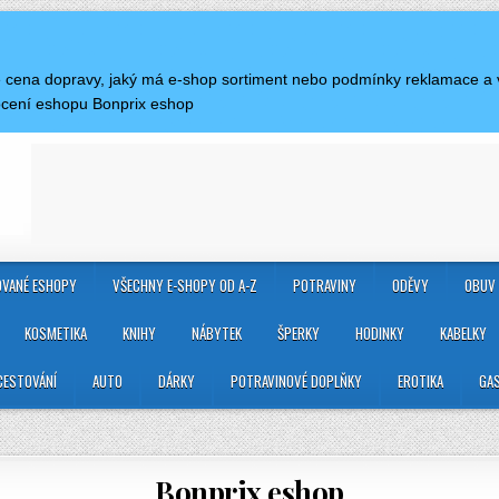
je cena dopravy, jaký má e-shop sortiment nebo podmínky reklamace a
ocení eshopu Bonprix eshop
VANÉ ESHOPY
VŠECHNY E-SHOPY OD A-Z
POTRAVINY
ODĚVY
OBUV
KOSMETIKA
KNIHY
NÁBYTEK
ŠPERKY
HODINKY
KABELKY
CESTOVÁNÍ
AUTO
DÁRKY
POTRAVINOVÉ DOPLŇKY
EROTIKA
GA
Bonprix eshop