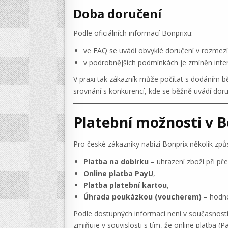
Doba doručení
Podle oficiálních informací Bonprixu:
ve FAQ se uvádí obvyklé doručení v rozmez
v podrobnějších podmínkách je zmíněn inte
V praxi tak zákazník může počítat s dodáním běh
srovnání s konkurencí, kde se běžně uvádí doru
Platební možnosti v 
Pro české zákazníky nabízí Bonprix několik způ
Platba na dobírku
– uhrazení zboží při přev
Online platba PayU
,
Platba platební kartou
,
Úhrada poukázkou (voucherem)
– hodno
Podle dostupných informací není v současnost
zmiňuje v souvislosti s tím, že online platba 