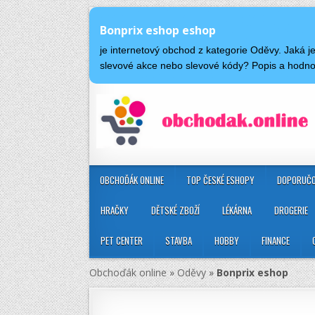
Bonprix eshop eshop
je internetový obchod z kategorie Oděvy. Jaká 
slevové akce nebo slevové kódy? Popis a hodn
OBCHOĎÁK ONLINE
TOP ČESKÉ ESHOPY
DOPORUČO
HRAČKY
DĚTSKÉ ZBOŽÍ
LÉKÁRNA
DROGERIE
PET CENTER
STAVBA
HOBBY
FINANCE
Obchoďák online
»
Oděvy
»
Bonprix eshop