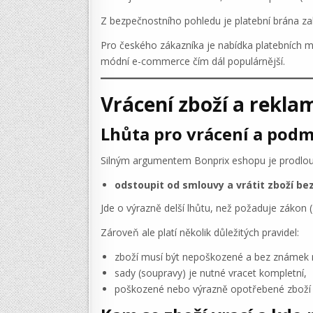
Z bezpečnostního pohledu je platební brána z
Pro českého zákazníka je nabídka platebních mo
módní e-commerce čím dál populárnější.
Vrácení zboží a rekla
Lhůta pro vrácení a pod
Silným argumentem Bonprix eshopu je prodlou
odstoupit od smlouvy a vrátit zboží be
Jde o výrazně delší lhůtu, než požaduje zákon (
Zároveň ale platí několik důležitých pravidel:
zboží musí být nepoškozené a bez známek n
sady (soupravy) je nutné vracet kompletní,
poškozené nebo výrazně opotřebené zboží 