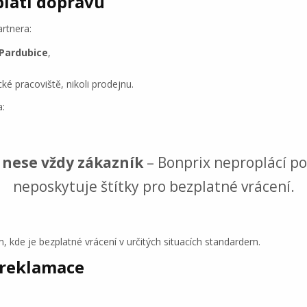
platí dopravu
artnera:
 Pardubice
,
cké pracoviště, nikoli prodejnu.
a:
í
nese vždy zákazník
– Bonprix neproplácí po
neposkytuje štítky pro bezplatné vrácení.
 kde je bezplatné vrácení v určitých situacích standardem.
 reklamace