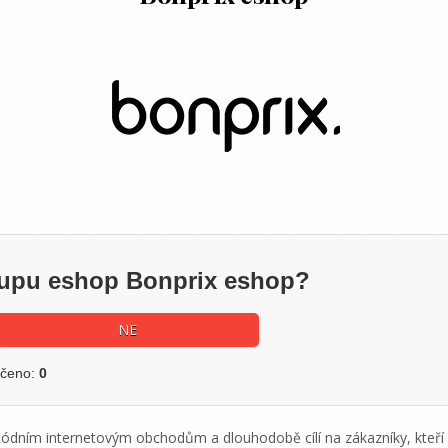
ákupu eshop Bonprix eshop?
NE
učeno:
0
ódním internetovým obchodům a dlouhodobě cílí na zákazníky, kteří 