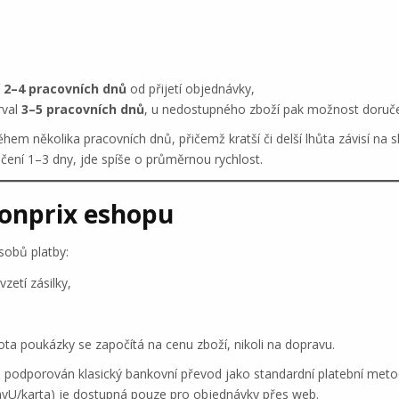
í
2–4 pracovních dnů
od přijetí objednávky,
rval
3–5 pracovních dnů
, u nedostupného zboží pak možnost doruče
em několika pracovních dnů, přičemž kratší či delší lhůta závisí na sk
čení 1–3 dny, jde spíše o průměrnou rychlost.
Bonprix eshopu
sobů platby:
zetí zásilky,
ta poukázky se započítá na cenu zboží, nikoli na dopravu.
i podporován klasický bankovní převod jako standardní platební meto
(PayU/karta) je dostupná pouze pro objednávky přes web.