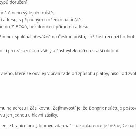
 typů doručení:
poště nebo výdejním místě,
í adresu, s případným uložením na poště,
bo do Z-BOXů, bez doručení přímo na adresu.
 Bonprix spoléhal převážně na Českou poštu, což část recenzí hodnotí
i pro zákazníka rozšířily a část výtek míří na starší období.
ého, které se odvíjejí v první řadě od způsobu platby, nikoli od zv
vnu na adresu i Zásilkovnu. Zajímavostí je, že Bonprix neúčtuje pošt
vu jen jednou u hlavní zásilky.
ence hranice pro „dopravu zdarma“ – u konkurence je běžné, že nad 