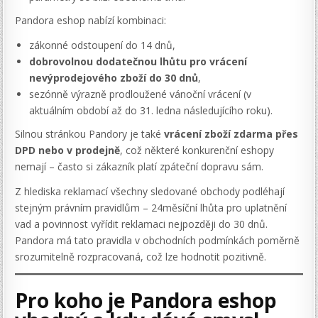
Pandora eshop nabízí kombinaci:
zákonné odstoupení do 14 dnů,
dobrovolnou dodatečnou lhůtu pro vrácení
nevýprodejového zboží do 30 dnů
,
sezónně výrazně prodloužené vánoční vrácení (v
aktuálním období až do 31. ledna následujícího roku).
Silnou stránkou Pandory je také
vrácení zboží zdarma přes
DPD nebo v prodejně
, což některé konkurenční eshopy
nemají – často si zákazník platí zpáteční dopravu sám.
Z hlediska reklamací všechny sledované obchody podléhají
stejným právním pravidlům – 24měsíční lhůta pro uplatnění
vad a povinnost vyřídit reklamaci nejpozději do 30 dnů.
Pandora má tato pravidla v obchodních podmínkách poměrně
srozumitelně rozpracovaná, což lze hodnotit pozitivně.
Pro koho je Pandora eshop