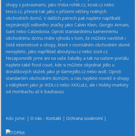
shopy s potravinami, jako třeba rohlik.cz, kosik.cz nebo
tesco.cz, přesně tak jako v přízemí většiny reálných
obchodních domů. V dalších patrech pak najdete napříkald
nejznámější oděvního značky jako Calvin Klein, Giorgio Armani,
Gant nebo Calzedonia. Oproti standardnímu kamennému
obchodnímu domu máte výhodu v tom, že můžete navštívit i
čistě internetové e-shopy, které v normálním obchodním domě
nenajdete, jako například aboutyou.cz nebo zoot.cz.
Nezapomněli jsme ani na vaše žaludky a tak na našem portálu
najdete také food court, kde si můžete objednat jídlo u
donáškových služeb jako je damejidlo.cz nebo wolt. Oproti
standarním obchodním domům, u nás najdete rovněž e-shopy
s nábytkem jako je IKEA.cz nebo XXXLutz, ale i Hobby markety
od Hornbachu až k Bauhausu.
Kdo jsme: |
O nás - Kontakt
|
Ochrana soukromí
|