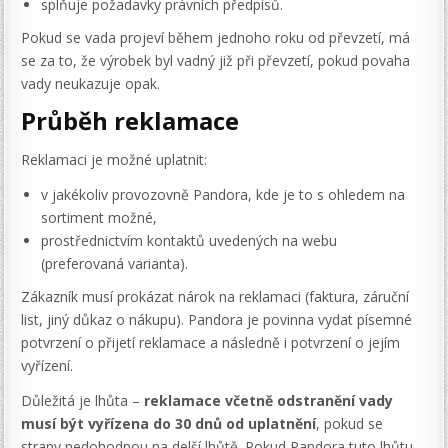
splňuje požadavky právních předpisů.
Pokud se vada projeví během jednoho roku od převzetí, má
se za to, že výrobek byl vadný již při převzetí, pokud povaha
vady neukazuje opak.
Průběh reklamace
Reklamaci je možné uplatnit:
v jakékoliv provozovně Pandora, kde je to s ohledem na
sortiment možné,
prostřednictvím kontaktů uvedených na webu
(preferovaná varianta).
Zákazník musí prokázat nárok na reklamaci (faktura, záruční
list, jiný důkaz o nákupu). Pandora je povinna vydat písemné
potvrzení o přijetí reklamace a následně i potvrzení o jejím
vyřízení.
Důležitá je lhůta –
reklamace včetně odstranění vady
musí být vyřízena do 30 dnů od uplatnění
, pokud se
strany nedohodnou na delší lhůtě. Pokud Pandora tuto lhůtu