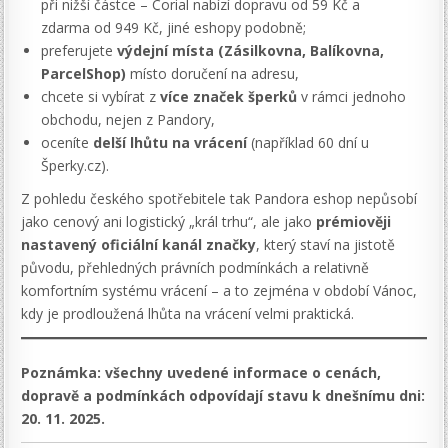
při nižší částce – Corial nabízí dopravu od 59 Kč a
zdarma od 949 Kč, jiné eshopy podobně;
preferujete
výdejní místa (Zásilkovna, Balíkovna,
ParcelShop)
místo doručení na adresu,
chcete si vybírat z
více značek šperků
v rámci jednoho
obchodu, nejen z Pandory,
oceníte
delší lhůtu na vrácení
(například 60 dní u
Šperky.cz).
Z pohledu českého spotřebitele tak Pandora eshop nepůsobí
jako cenový ani logistický „král trhu“, ale jako
prémiověji
nastavený oficiální kanál značky
, který staví na jistotě
původu, přehledných právních podmínkách a relativně
komfortním systému vrácení – a to zejména v období Vánoc,
kdy je prodloužená lhůta na vrácení velmi praktická.
Poznámka: všechny uvedené informace o cenách,
dopravě a podmínkách odpovídají stavu k dnešnímu dni:
20. 11. 2025.