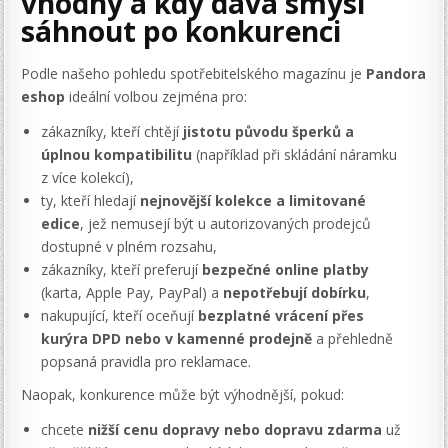
vhodný a kdy dává smysl
sáhnout po konkurenci
Podle našeho pohledu spotřebitelského magazínu je
Pandora
eshop
ideální volbou zejména pro:
zákazníky, kteří chtějí
jistotu původu šperků a
úplnou kompatibilitu
(například při skládání náramku
z více kolekcí),
ty, kteří hledají
nejnovější kolekce a limitované
edice
, jež nemusejí být u autorizovaných prodejců
dostupné v plném rozsahu,
zákazníky, kteří preferují
bezpečné online platby
(karta, Apple Pay, PayPal) a
nepotřebují dobírku
,
nakupující, kteří oceňují
bezplatné vrácení přes
kurýra DPD nebo v kamenné prodejně
a přehledně
popsaná pravidla pro reklamace.
Naopak, konkurence může být výhodnější, pokud:
chcete
nižší cenu dopravy nebo dopravu zdarma
už