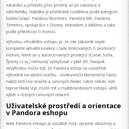
náramků a přívěsků přes prsteny až po náušnice a
náhrdelníky. Nabídka je přehledně rozdělena podle kategorií,
kolekcí (např. Pandora Moments, Pandora ME, Pandora
Timeless, spolupráce s Disney, Marvelem a dalšími) a také
podle příležitostí či motivů.
Výhodou oficiálního eshopu je, že zde zákazník najde
kompletní aktuální kolekce i řadu limitovaných či sezónních
motivů, které se u autorizovaných prodejců (Corial, Sofia,
Šperky.cz aj.) nemusejí vyskytovat v plné šíři. Naopak
nevýhodou může být, že Pandora eshop se soustředí
výhradně na vlastní značku – konkurenční klenotnictví často
nabízí širší mix značek a cenových hladin, takže někdo, kdo
teprve hledá styl, může mít u multibrandových eshopů větší
výběr v různých cenových relacích.
Uživatelské prostředí a orientace
v Pandora eshopu
Web Pandora eshopu je vizuálně čistý, výrazně obrazový a