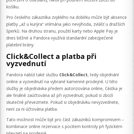
košíku.
Pro českého zákazníka zvyklého na dobírku může být absence
platby „až u kurýra“ vnímána jako nevýhoda, zvlášť u dražších
šperků. Na druhou stranu, použití karty nebo Apple Pay je
dnes běžné a Pandora využívá standardní zabezpečené
platební brány.
Click&Collect a platba při
vyzvednutí
Pandora nabízí také službu
Click&Collect
, tedy objednání
online a vyzvednutí na vybrané kamenné prodejně. U této
služby je objednávka předem autorizována online, částka je
ale finálně zaúčtována až při vyzvednutí, pokud si zboží
skutečně převezmete. Pokud si objednávku nevyzvednete,
není za ni účtována platba.
Tato možnost může být pro část zákazníků kompromisem –
kombinace online rezervace s pocitem kontroly při fyzickém
převzetí na prodejně.