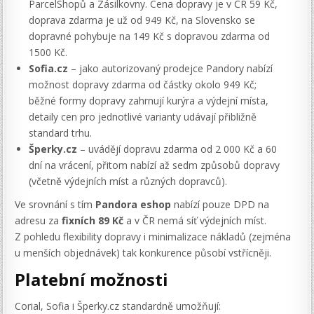
ParcelShopů a Zásilkovny. Cena dopravy je v ČR 59 Kč,
doprava zdarma je už od 949 Kč, na Slovensko se
dopravné pohybuje na 149 Kč s dopravou zdarma od
1500 Kč.
Sofia.cz
– jako autorizovaný prodejce Pandory nabízí
možnost dopravy zdarma od částky okolo 949 Kč;
běžné formy dopravy zahrnují kurýra a výdejní místa,
detaily cen pro jednotlivé varianty udávají přibližně
standard trhu.
Šperky.cz
– uvádějí dopravu zdarma od 2 000 Kč a 60
dní na vrácení, přitom nabízí až sedm způsobů dopravy
(včetně výdejních míst a různých dopravců).
Ve srovnání s tím
Pandora eshop
nabízí pouze DPD na
adresu za
fixních 89 Kč
a v ČR nemá síť výdejních míst.
Z pohledu flexibility dopravy i minimalizace nákladů (zejména
u menších objednávek) tak konkurence působí vstřícněji.
Platební možnosti
Corial, Sofia i Šperky.cz standardně umožňují: