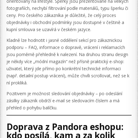
orientovaný na lifestyle. Šperky jsou prezentované na velkých
fotografiích, nechybí filtrování podle materiálů, typu šperku či
ceny. Pro českého zákazníka je důležité, že celý proces
objednávky i obchodní podmínky jsou dostupné v češtině a
kupní smlouva se uzavírá v českém jazyce.
Kladně lze hodnotit i jasné oddělení sekcí pro zákaznickou
podporu – FAQ, informace o dopravě, vrácení i reklamacích
jsou poměrně přehledně k nalezení. Na druhou stranu design
je někdy více „módní magazín“ než přísně praktický e-shop:
uživatel, který jde přímo po konkrétní technické informaci
(např. detailní postup vrácení), může chvíli scrollovat, než se k
ní prokliká.
Pozitivem je možnost sledování objednávky – po odeslání
zásilky zákazník obdrží e-mail se sledovacím číslem a má
přehled o pohybu balíčku.
Doprava z Pandora eshopu:
kdo posílá, kam a za kolik