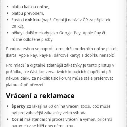
platbu kartou online,
platbu převodem,
často i
dobírku
(např. Corial ji nabízí v ČR za příplatek
29 Kč),
někdy i další metody jako Google Pay, Apple Pay či
různé odložené platby.
Pandora eshop se naproti tomu drží moderních online plateb
(karta, Apple Pay, PayPal, dárkové karty) a dobírku nenabízí.
Pro mladší a digitálně zdatnější zákazníky je tento přístup v
pořádku, ale část konzervativních kupujících (například při
nákupu dárku za několik tisíc korun) může stále preferovat
platbu až při převzetí.
Vrácení a reklamace
Šperky.cz
lákají na 60 dní na vrácení zboží, což může
být pro váhavější zákazníky velká výhoda.
Corial
má standardní proces vrácení a výměn, přičemž
parametry se blíží obecnému trhu.