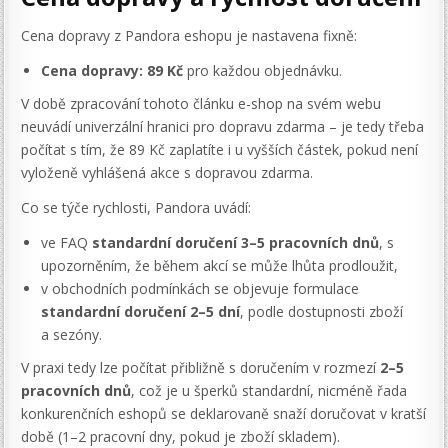
Cena dopravy z Pandora eshopu je nastavena fixně:
Cena dopravy: 89 Kč
pro každou objednávku.
V době zpracování tohoto článku e-shop na svém webu
neuvádí univerzální hranici pro dopravu zdarma – je tedy třeba
počítat s tím, že 89 Kč zaplatíte i u vyšších částek, pokud není
vyloženě vyhlášená akce s dopravou zdarma.
Co se týče rychlosti, Pandora uvádí:
ve FAQ
standardní doručení 3–5 pracovních dnů
, s
upozorněním, že během akcí se může lhůta prodloužit,
v obchodních podmínkách se objevuje formulace
standardní doručení 2–5 dní
, podle dostupnosti zboží
a sezóny.
V praxi tedy lze počítat přibližně s doručením v rozmezí
2–5
pracovních dnů
, což je u šperků standardní, nicméně řada
konkurenčních eshopů se deklarovaně snaží doručovat v kratší
době (1–2 pracovní dny, pokud je zboží skladem).