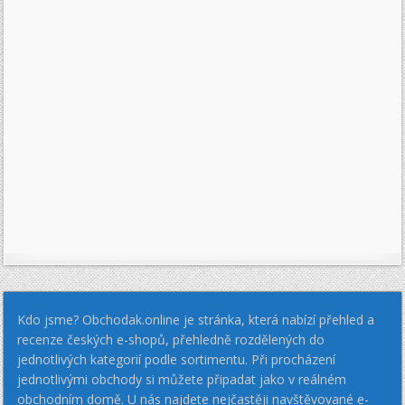
Kdo jsme? Obchodak.online je stránka, která nabízí přehled a
recenze českých e-shopů, přehledně rozdělených do
jednotlivých kategorií podle sortimentu. Při procházení
jednotlivými obchody si můžete připadat jako v reálném
obchodním domě. U nás najdete nejčastěji navštěvované e-