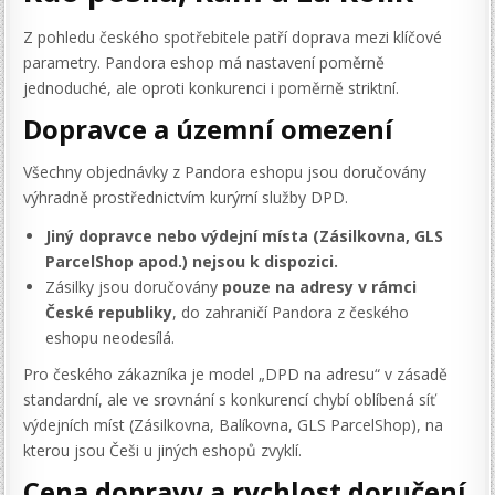
Z pohledu českého spotřebitele patří doprava mezi klíčové
parametry. Pandora eshop má nastavení poměrně
jednoduché, ale oproti konkurenci i poměrně striktní.
Dopravce a územní omezení
Všechny objednávky z Pandora eshopu jsou doručovány
výhradně prostřednictvím kurýrní služby DPD.
Jiný dopravce nebo výdejní místa (Zásilkovna, GLS
ParcelShop apod.) nejsou k dispozici.
Zásilky jsou doručovány
pouze na adresy v rámci
České republiky
, do zahraničí Pandora z českého
eshopu neodesílá.
Pro českého zákazníka je model „DPD na adresu“ v zásadě
standardní, ale ve srovnání s konkurencí chybí oblíbená síť
výdejních míst (Zásilkovna, Balíkovna, GLS ParcelShop), na
kterou jsou Češi u jiných eshopů zvyklí.
Cena dopravy a rychlost doručení