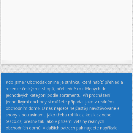
Kdo jsme? Obchodak.online je stránka, která nabízí přehled a
recenze českých e-shopů, přehledně rozdělených do
jednotlivých kategorií podle sortimentu. Při procházení
jednotlivými obchody si můžete připadat jako v reálném
obchodním domě. U nás najdete nejčastěji navštěvované e-
shopy s potravinami, jako třeba rohlik.cz, kosik.cz nebo
tesco.cz, přesně tak jako v přízemí většiny reálných
obchodních domů. V dalších patrech pak najdete napříkald