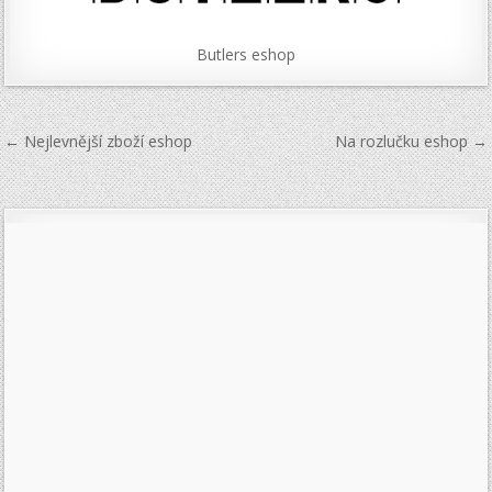
Butlers eshop
Navigace
← Nejlevnější zboží eshop
Na rozlučku eshop →
pro
příspěvek