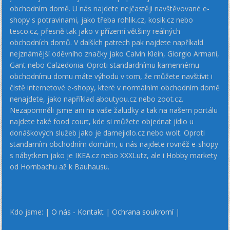
obchodním domě. U nás najdete nejčastěji navštěvované e-
shopy s potravinami, jako třeba rohlik.cz, kosik.cz nebo
tesco.cz, přesně tak jako v přízemí většiny reálných
obchodních domů. V dalších patrech pak najdete napříkald
nejznámější oděvního značky jako Calvin Klein, Giorgio Armani,
Gant nebo Calzedonia. Oproti standardnímu kamennému
obchodnímu domu máte výhodu v tom, že můžete navštívit i
čistě internetové e-shopy, které v normálním obchodním domě
nenajdete, jako například aboutyou.cz nebo zoot.cz.
Nezapomněli jsme ani na vaše žaludky a tak na našem portálu
najdete také food court, kde si můžete objednat jídlo u
donáškových služeb jako je damejidlo.cz nebo wolt. Oproti
standarním obchodním domům, u nás najdete rovněž e-shopy
s nábytkem jako je IKEA.cz nebo XXXLutz, ale i Hobby markety
od Hornbachu až k Bauhausu.
Kdo jsme: |
O nás - Kontakt
|
Ochrana soukromí
|