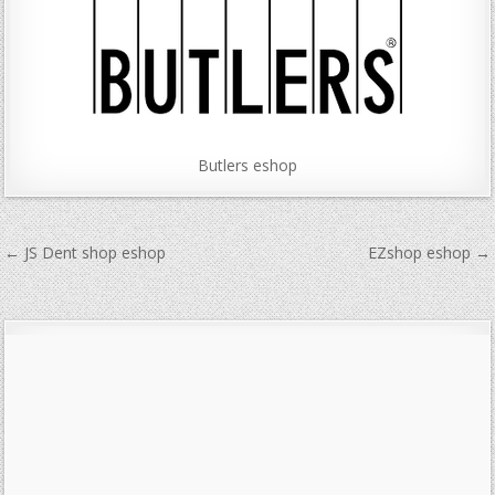
Butlers eshop
Navigace
← JS Dent shop eshop
EZshop eshop →
pro
příspěvek