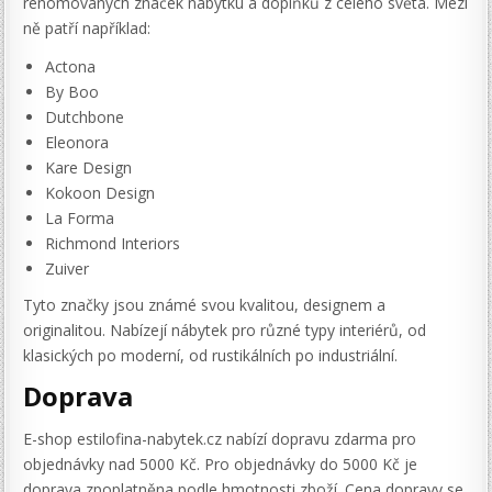
renomovaných značek nábytku a doplňků z celého světa. Mezi
ně patří například:
Actona
By Boo
Dutchbone
Eleonora
Kare Design
Kokoon Design
La Forma
Richmond Interiors
Zuiver
Tyto značky jsou známé svou kvalitou, designem a
originalitou. Nabízejí nábytek pro různé typy interiérů, od
klasických po moderní, od rustikálních po industriální.
Doprava
E-shop estilofina-nabytek.cz nabízí dopravu zdarma pro
objednávky nad 5000 Kč. Pro objednávky do 5000 Kč je
doprava zpoplatněna podle hmotnosti zboží. Cena dopravy se