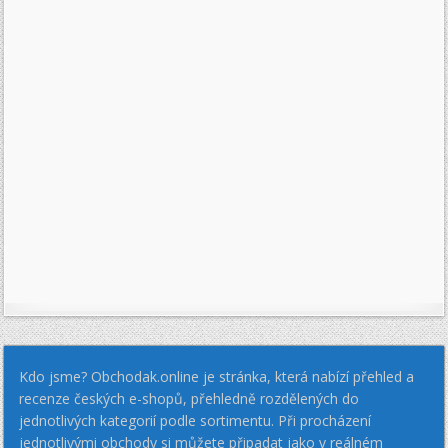
Kdo jsme? Obchodak.online je stránka, která nabízí přehled a
recenze českých e-shopů, přehledně rozdělených do
jednotlivých kategorií podle sortimentu. Při procházení
jednotlivými obchody si můžete připadat jako v reálném