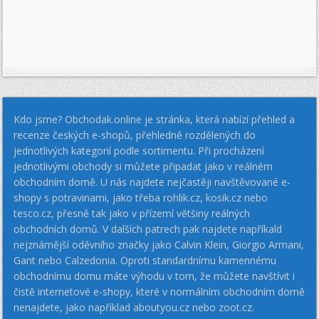
Kdo jsme? Obchodak.online je stránka, která nabízí přehled a
recenze českých e-shopů, přehledně rozdělených do
jednotlivých kategorií podle sortimentu. Při procházení
jednotlivými obchody si můžete připadat jako v reálném
obchodním domě. U nás najdete nejčastěji navštěvované e-
shopy s potravinami, jako třeba rohlik.cz, kosik.cz nebo
tesco.cz, přesně tak jako v přízemí většiny reálných
obchodních domů. V dalších patrech pak najdete napříkald
nejznámější oděvního značky jako Calvin Klein, Giorgio Armani,
Gant nebo Calzedonia. Oproti standardnímu kamennému
obchodnímu domu máte výhodu v tom, že můžete navštívit i
čistě internetové e-shopy, které v normálním obchodním domě
nenajdete, jako například aboutyou.cz nebo zoot.cz.