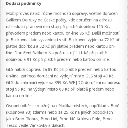
Dodací podmínky
Mobilprovas nabízí různé možnosti dopravy, včetně doručení
Balíkem Do ruky od České pošty, kde doručení na adresu
následující pracovní den stojí při platbě dobírkou 115 Kč,
převodem předem nebo kartou on-line 95 Kč. Další možností
je Balíkovna, kde vyzvednutí v síti Balíkoven vyjde na 72 Kč při
platbě dobírkou a 52 Kč při platbě předem nebo kartou on-
line. Doručení Balíkem Na poštu stojí 111 Kč při platbě
dobírkou a 91 Kč při platbě předem nebo kartou on-line.
GLS nabízí dopravu za 89 Kč při platbě předem nebo kartou
on-line, zatímco doručení na výdejní místo GLS stojí 49 Kč.
GLS do zahraničí vyjde na 399 Kč. WE|DO doručení na adresu
stojí 95 Kč, na výdejní místo 68 Kč při platbě předem nebo
kartou on-line.
Osobní odběr je možný na několika místech, například v Brně
(Košinova 93) zdarma nebo za 25 Kč na jiných pobočkách
jako Brno Globus, Brno Lidl, Brno NC Královo Pole, Brno
Tesco vedle Vaňkovky a dalších.