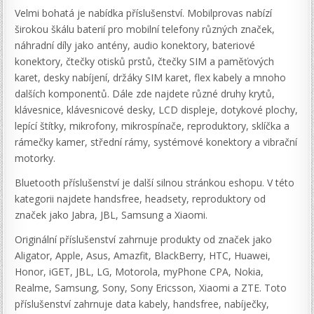
Velmi bohatá je nabídka příslušenství. Mobilprovas nabízí
širokou škálu baterií pro mobilní telefony různých značek,
náhradní díly jako antény, audio konektory, bateriové
konektory, čtečky otisků prstů, čtečky SIM a paměťových
karet, desky nabíjení, držáky SIM karet, flex kabely a mnoho
dalších komponentů. Dále zde najdete různé druhy krytů,
klávesnice, klávesnicové desky, LCD displeje, dotykové plochy,
lepící štítky, mikrofony, mikrospínače, reproduktory, sklíčka a
rámečky kamer, střední rámy, systémové konektory a vibrační
motorky.
Bluetooth příslušenství je další silnou stránkou eshopu. V této
kategorii najdete handsfree, headsety, reproduktory od
značek jako Jabra, JBL, Samsung a Xiaomi.
Originální příslušenství zahrnuje produkty od značek jako
Aligator, Apple, Asus, Amazfit, BlackBerry, HTC, Huawei,
Honor, iGET, JBL, LG, Motorola, myPhone CPA, Nokia,
Realme, Samsung, Sony, Sony Ericsson, Xiaomi a ZTE. Toto
příslušenství zahrnuje data kabely, handsfree, nabíječky,