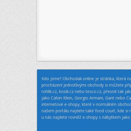
Kdo jsme? Obchodak.online je stránka, která na
procházení jednotlivými obchody si můžete při
rohlik.cz, kosik.cz nebo tesco.cz, přesně tak 
jako Calvin Klein, Giorgio Armani, Gant nebo
internetové e-shopy, které v normálním obcho
našem portálu najdete také food court, kde si
u nás najdete rovněž e-shopy s nábytkem jako