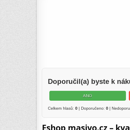
Doporučil(a) byste k n
ANO
Celkem hlasů:
0
| Doporučeno:
0
| Nedopor
Eshop masivo.cz – kv