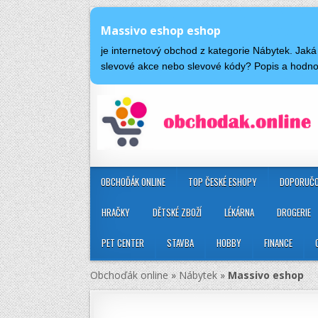
Massivo eshop eshop
je internetový obchod z kategorie Nábytek. Jak
slevové akce nebo slevové kódy? Popis a hodn
OBCHOĎÁK ONLINE
TOP ČESKÉ ESHOPY
DOPORUČO
HRAČKY
DĚTSKÉ ZBOŽÍ
LÉKÁRNA
DROGERIE
PET CENTER
STAVBA
HOBBY
FINANCE
Obchoďák online
»
Nábytek
»
Massivo eshop