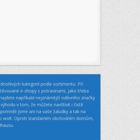
notlivých kategorií podle sortimentu. Při
těvované e-shopy s potravinami, jako třeba
k najdete napříkald nejznámější oděvního značky
hodu v tom, že můžete navštívit i čistě
pomněli jsme ani na vaše žaludky a tak na
nebo wolt. Oproti standarním obchodním domům,
uhausu.