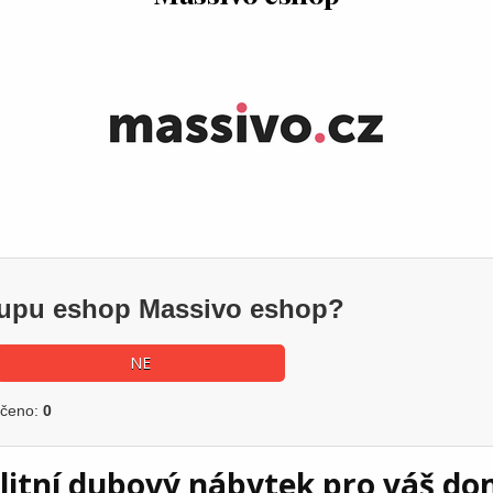
ákupu eshop Massivo eshop?
NE
učeno:
0
alitní dubový nábytek pro váš d