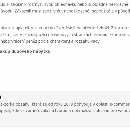
kud si zákazník rozmyslí svou objednávku nebo si objedná nesprávné
 důvodu. Zákazník musí zboží vrátit nepoškozené, nepoužité a v půvo
kazník uplatnit reklamaci do 24 měsíců od převzetí zboží. Zákazník
em, který je k dispozici na webových stránkách eshopu. Eshop se za
nebo vrácení peněz podle charakteru a rozsahu vady.
nákup dubového nábytku.
á
daktorka obsahu, která se od roku 2019 pohybuje v oblasti e-commer
hopech, kde se zaměřovala na tvorbu a optimalizaci obsahu pro webo