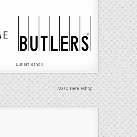
Butlers eshop
Maso Here eshop →