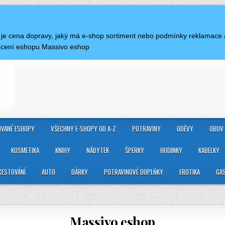
á je cena dopravy, jaký má e-shop sortiment nebo podmínky reklamace
ocení eshopu Massivo eshop
VANÉ ESHOPY
VŠECHNY E-SHOPY OD A-Z
POTRAVINY
ODĚVY
OBUV
KOSMETIKA
KNIHY
NÁBYTEK
ŠPERKY
HODINKY
KABELKY
CESTOVÁNÍ
AUTO
DÁRKY
POTRAVINOVÉ DOPLŇKY
EROTIKA
GA
Massivo eshop