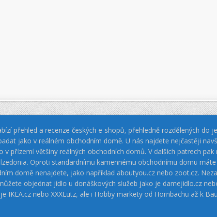
bízí přehled a recenze českých e-shopů, přehledně rozdělených do jed
padat jako v reálném obchodním domě. U nás najdete nejčastěji navš
jako v přízemí většiny reálných obchodních domů. V dalších patrech pa
 Calzedonia. Oproti standardnímu kamennému obchodnímu domu máte vý
dním domě nenajdete, jako například aboutyou.cz nebo zoot.cz. Neza
 můžete objednat jídlo u donáškových služeb jako je damejidlo.cz 
 je IKEA.cz nebo XXXLutz, ale i Hobby markety od Hornbachu až k Ba