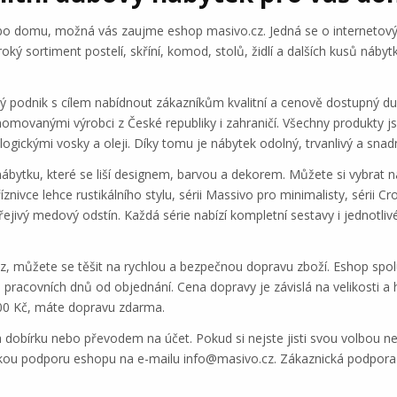
o domu, možná vás zaujme eshop masivo.cz. Jedná se o internetový o
ký sortiment postelí, skříní, komod, stolů, židlí a dalších kusů nábyt
ný podnik s cílem nabídnout zákazníkům kvalitní a cenově dostupný d
nomovanými výrobci z České republiky i zahraničí. Všechny produkty j
ickými vosky a oleji. Díky tomu je nábytek odolný, trvanlivý a snad
ábytku, které se liší designem, barvou a dekorem. Můžete si vybrat n
znivce lehce rustikálního stylu, sérii Massivo pro minimalisty, sérii 
 hřejivý medový odstín. Každá série nabízí kompletní sestavy i jednotl
, můžete se těšit na rychlou a bezpečnou dopravu zboží. Eshop spol
 pracovních dnů od objednání. Cena dopravy je závislá na velikosti a
000 Kč, máte dopravu zdarma.
 dobírku nebo převodem na účet. Pokud si nejste jisti svou volbou 
ou podporu eshopu na e-mailu info@masivo.cz. Zákaznická podpora je