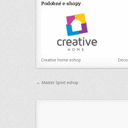
Podobné e-shopy
Creative home eshop
Decor
Navigace
← Master Sport eshop
pro
příspěvek