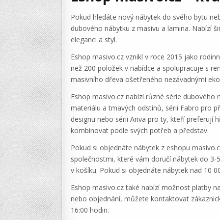
Pokud hledáte nový nábytek do svého bytu neb
dubového nábytku z masivu a lamina. Nabízí širo
eleganci a styl.
Eshop masivo.cz vznikl v roce 2015 jako rodin
než 200 položek v nabídce a spolupracuje s re
masivního dřeva ošetřeného nezávadnými ekolog
Eshop masivo.cz nabízí různé série dubového n
materiálu a tmavých odstínů, sérii Fabro pro pří
designu nebo sérii Ariva pro ty, kteří preferují
kombinovat podle svých potřeb a představ.
Pokud si objednáte nábytek z eshopu masivo.cz
společnostmi, které vám doručí nábytek do 3-5
v košíku. Pokud si objednáte nábytek nad 10 
Eshop masivo.cz také nabízí možnost platby na
nebo objednání, můžete kontaktovat zákaznick
16:00 hodin.