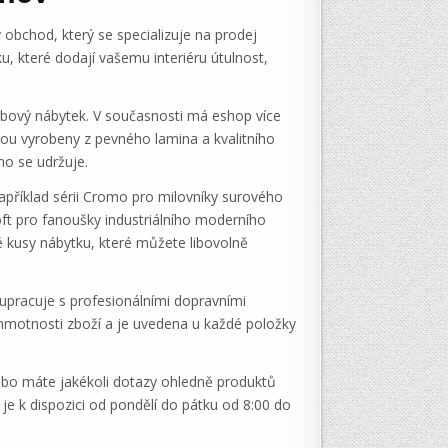
bchod, který se specializuje na prodej
ku, které dodají vašemu interiéru útulnost,
ubový nábytek. V současnosti má eshop více
sou vyrobeny z pevného lamina a kvalitního
no se udržuje.
apříklad sérii Cromo pro milovníky surového
Croft pro fanoušky industriálního moderního
ivé kusy nábytku, které můžete libovolně
upracuje s profesionálními dopravními
 hmotnosti zboží a je uvedena u každé položky
nebo máte jakékoli dotazy ohledně produktů
 k dispozici od pondělí do pátku od 8:00 do