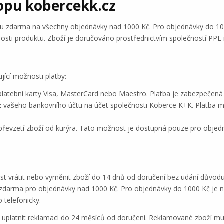
opu kobercekk.cz
vu zdarma na všechny objednávky nad 1000 Kč. Pro objednávky do 100
nosti produktu. Zboží je doručováno prostřednictvím společností PPL
jící možnosti platby:
platební karty Visa, MasterCard nebo Maestro. Platba je zabezpečená 
 vašeho bankovního účtu na účet společnosti Koberce K+K. Platba m
i převzetí zboží od kurýra. Tato možnost je dostupná pouze pro objed
t vrátit nebo vyměnit zboží do 14 dnů od doručení bez udání důvodu
darma pro objednávky nad 1000 Kč. Pro objednávky do 1000 Kč je nut
 telefonicky.
uplatnit reklamaci do 24 měsíců od doručení. Reklamované zboží mu