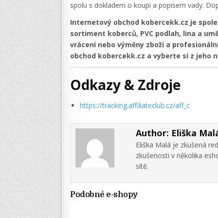
spolu s dokladem o koupi a popisem vady. Dop
Internetový obchod kobercekk.cz je spole
sortiment koberců, PVC podlah, lina a u
vrácení nebo výměny zboží a profesionáln
obchod kobercekk.cz a vyberte si z jeho n
Odkazy & Zdroje
https://tracking.affiliateclub.cz/aff_c
Author:
Eliška Mal
Eliška Malá je zkušená re
zkušenosti v několika es
sítě.
Podobné e-shopy