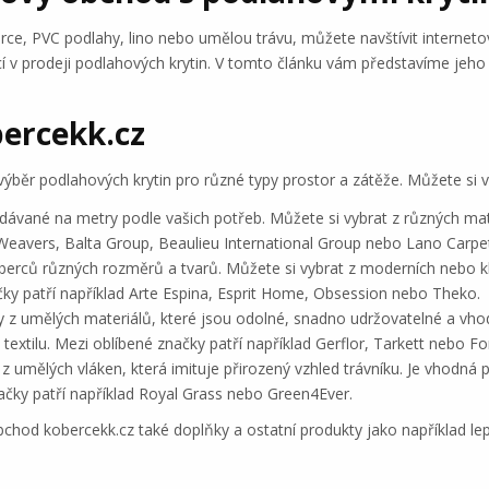
rce, PVC podlahy, lino nebo umělou trávu, můžete navštívit internet
icí v prodeji podlahových krytin. V tomto článku vám představíme jeh
ercekk.cz
ýběr podlahových krytin pro různé typy prostor a zátěže. Můžete si vy
ávané na metry podle vašich potřeb. Můžete si vybrat z různých mate
 Weavers, Balta Group, Beaulieu International Group nebo Lano Carpe
berců různých rozměrů a tvarů. Můžete si vybrat z moderních nebo k
čky patří například Arte Espina, Esprit Home, Obsession nebo Theko.
ny z umělých materiálů, které jsou odolné, snadno udržovatelné a vho
textilu. Mezi oblíbené značky patří například Gerflor, Tarkett nebo Fo
z umělých vláken, která imituje přirozený vzhled trávníku. Je vhodná 
ačky patří například Royal Grass nebo Green4Ever.
chod kobercekk.cz také doplňky a ostatní produkty jako například lep