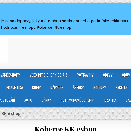
ká je cena dopravy, jaký má e-shop sortiment nebo podmínky reklamace
 a hodnocení eshopu Koberce KK eshop
VANÉ ESHOPY
VŠECHNY E-SHOPY OD A-Z
POTRAVINY
ODĚVY
OBUV
KOSMETIKA
KNIHY
NÁBYTEK
ŠPERKY
HODINKY
KABELKY
CESTOVÁNÍ
AUTO
DÁRKY
POTRAVINOVÉ DOPLŇKY
EROTIKA
GA
 KK eshop
Koberce KK eshop