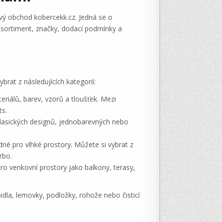
ový obchod kobercekk.cz. Jedná se o
o sortiment, značky, dodací podmínky a
brat z následujících kategorií:
riálů, barev, vzorů a tloušťek. Mezi
ts.
lasických designů, jednobarevných nebo
dné pro vlhké prostory. Můžete si vybrat z
rbo.
pro venkovní prostory jako balkony, terasy,
idla, lemovky, podložky, rohože nebo čisticí