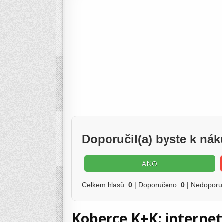
Doporučil(a) byste k n
ANO
Celkem hlasů:
0
| Doporučeno:
0
| Nedopor
Koberce K+K: interne