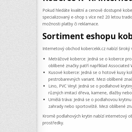
Pokud hledáte kvalitní a cenově dostupné kobe
specializovaný e-shop s více než 20 letou trad
možnosti platby či reklamace.
Sortiment eshopu kob
Internetový obchod kobercekk.cz nabízí široký v
Metrážové koberce: Jedná se o koberce prod
oblíbené značky patří například Associated
Kusové koberce: Jedná se o hotové kusy ko
pestrobarevných variant. Mezi oblíbené zna
Lino, PVC Vinyl: Jedná se o podlahové kryti
různých imitací dřeva, kamene, dlažby nebo 
Umělá tráva: Jedná se o podlahovou krytinu 
zahrady nebo sportoviště. Mezi oblíbené zn
Kromě podlahových krytin nabízí internetový ob
prostředky.