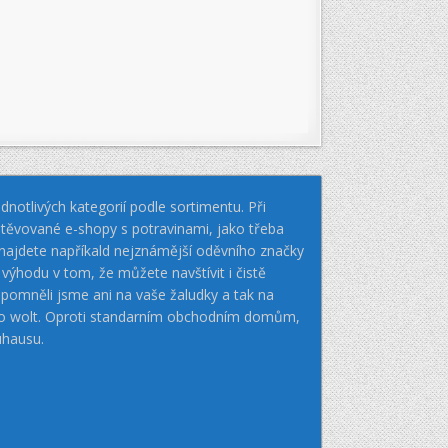
notlivých kategorií podle sortimentu. Při
těvované e-shopy s potravinami, jako třeba
k najdete napříkald nejznámější oděvního značky
hodu v tom, že můžete navštívit i čistě
pomněli jsme ani na vaše žaludky a tak na
nebo wolt. Oproti standarním obchodním domům,
uhausu.