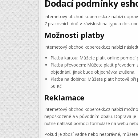
Dodací podmínky esh
Internetový obchod kobercekk.cz nabízí dopra
7 pracovních dnů v závislosti na typu a dostup
Možnosti platby
Internetový obchod kobercekk.cz nabízí následu
Platba kartou: Můžete platit online pomocí 
Platba převodem: Můžete platit převodem z
objednání, jinak bude objednávka zrušena.
Platba na dobírku: Můžete platit hotově př
50 Kč.
Reklamace
Internetový obchod kobercekk.cz nabízí možnos
nepoškozené a v původním obalu. Doprava je z
nutné nahlásit pomocí formuláře na webu nebo
Pokud je zboží vadné nebo nesprávné, můžete 