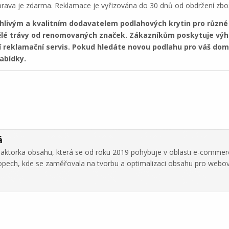
rava je zdarma. Reklamace je vyřizována do 30 dnů od obdržení zbož
hlivým a kvalitním dodavatelem podlahových krytin pro různé t
mělé trávy od renomovaných značek. Zákazníkům poskytuje vý
í reklamační servis. Pokud hledáte novou podlahu pro váš dom
abídky.
á
daktorka obsahu, která se od roku 2019 pohybuje v oblasti e-commer
hopech, kde se zaměřovala na tvorbu a optimalizaci obsahu pro webo