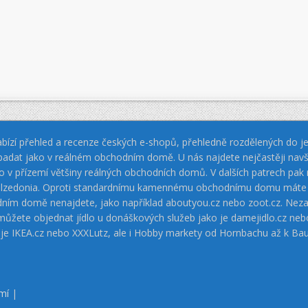
bízí přehled a recenze českých e-shopů, přehledně rozdělených do jed
padat jako v reálném obchodním domě. U nás najdete nejčastěji navš
jako v přízemí většiny reálných obchodních domů. V dalších patrech pa
 Calzedonia. Oproti standardnímu kamennému obchodnímu domu máte vý
dním domě nenajdete, jako například aboutyou.cz nebo zoot.cz. Neza
 můžete objednat jídlo u donáškových služeb jako je damejidlo.cz 
 je IKEA.cz nebo XXXLutz, ale i Hobby markety od Hornbachu až k Ba
mí
|