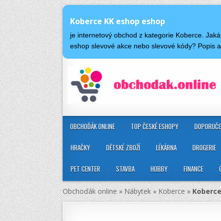
Koberce KK eshop eshop
je internetový obchod z kategorie Koberce. Ja
eshop slevové akce nebo slevové kódy? Popis
OBCHOĎÁK ONLINE
TOP ČESKÉ ESHOPY
DOPORUČO
HRAČKY
DĚTSKÉ ZBOŽÍ
LÉKÁRNA
DROGERIE
PET CENTER
STAVBA
HOBBY
FINANCE
Obchoďák online
»
Nábytek
»
Koberce
»
Koberce