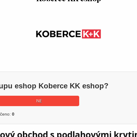
ákupu eshop Koberce KK eshop?
NE
učeno:
0
tový obchod s podlahovými kryt