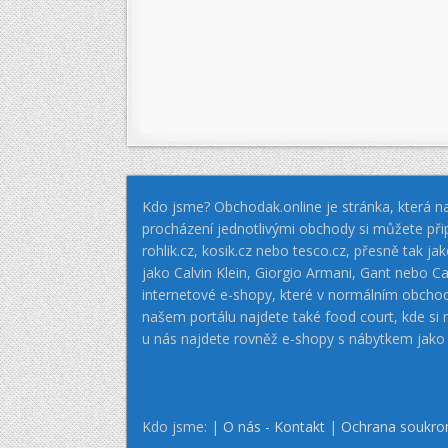
Kdo jsme? Obchodak.online je stránka, která na
procházení jednotlivými obchody si můžete při
rohlik.cz, kosik.cz nebo tesco.cz, přesně tak 
jako Calvin Klein, Giorgio Armani, Gant nebo
internetové e-shopy, které v normálním obcho
našem portálu najdete také food court, kde si
u nás najdete rovněž e-shopy s nábytkem jako
Kdo jsme: |
O nás - Kontakt
|
Ochrana soukro