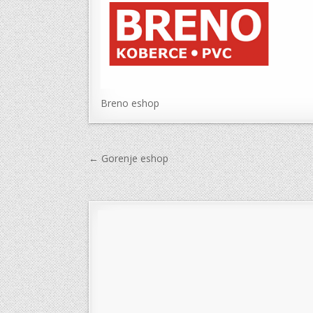
Breno eshop
Navigace
← Gorenje eshop
pro
příspěvek