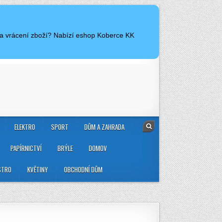
 a vrácení zboží? Nabízí eshop Koberce KK
ELEKTRO
SPORT
DŮM A ZAHRADA
PAPÍRNICTVÍ
BRÝLE
DOMOV
STRO
KVĚTINY
OBCHODNÍ DŮM