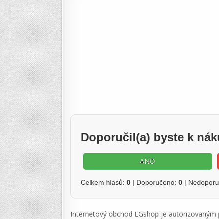
Doporučil(a) byste k n
ANO
Celkem hlasů:
0
| Doporučeno:
0
| Nedopor
Internetový obchod LGshop je autorizovaným pr