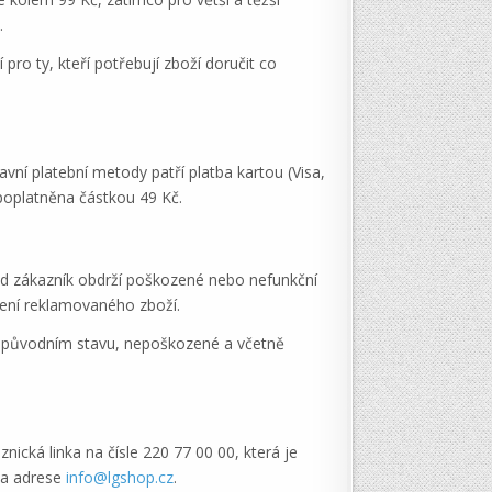
.
 pro ty, kteří potřebují zboží doručit co
vní platební metody patří platba kartou (Visa,
zpoplatněna částkou 49 Kč.
ud zákazník obdrží poškozené nebo nefunkční
žení reklamovaného zboží.
v původním stavu, nepoškozené a včetně
nická linka na čísle 220 77 00 00, která je
na adrese
info@lgshop.cz
.