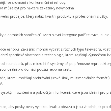
jší ve srovnání s konkurenčními eshopy.
á může být pro některé zákazníky nevýhodná.
ho prodejce, který nabízí kvalitní produkty a profesionální služby.
ky a domácích spotřebičů. Mezi hlavní kategorie patří televize, audi
bídce eshopu. Zákazníci mohou vybírat z různých typů televizorů, v
bízí specifické vlastnosti a technologie, které zajišťují výjimečnou kv
 od soundbarů, přes micro hi-fi systémy až po přenosné reproduktory
jsou ideální pro domácí použití nebo na cesty.
če, které umožňují přehrávání široké škály multimediálních formátů. 
tě.
vysokým rozlišením a pokročilými funkcemi, které jsou ideální pro prá
tak, aby poskytovaly vysokou kvalitu obrazu a jsou vhodné jak pro do