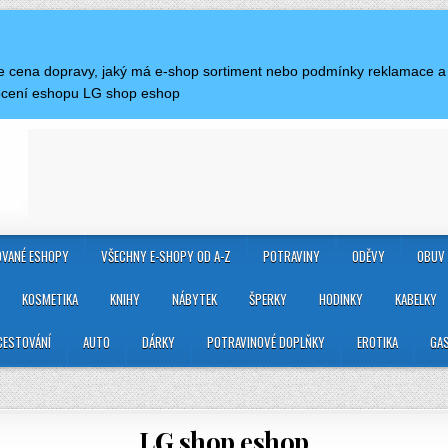
á je cena dopravy, jaký má e-shop sortiment nebo podmínky reklamace 
ocení eshopu LG shop eshop
VANÉ ESHOPY
VŠECHNY E-SHOPY OD A-Z
POTRAVINY
ODĚVY
OBUV
KOSMETIKA
KNIHY
NÁBYTEK
ŠPERKY
HODINKY
KABELKY
CESTOVÁNÍ
AUTO
DÁRKY
POTRAVINOVÉ DOPLŇKY
EROTIKA
GA
LG shop eshop