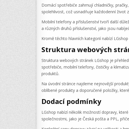
Domácí spotřebiče zahrnují chladničky, pračky,
spolehlivost, což usnadňuje každodenní život 
Mobilní telefony a příslušenství tvoří další dů
a různých druhů příslušenství, jako jsou nabíj
Kromě těchto hlavních kategorií nabízí LGshop t
Struktura webových str
Struktura webových stránek LGshop je přehledná
spotřebiče, mobilní telefony, čističky a klimat
produktů.
Na úvodní stránce najdeme nejnovější produkt
oblíbené produkty a doporučené položky, které
Dodací podmínky
LGshop nabízí několik možností dopravy, které 
společnostmi, jako je Česká pošta a PPL, přič
Konkrétní ceny dopravy závisí na velikosti a h