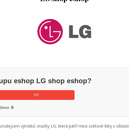
ákupu eshop LG shop eshop?
NE
učeno:
0
odejcem výrobků značky LG, která patří mezi světové lídry v oblasti