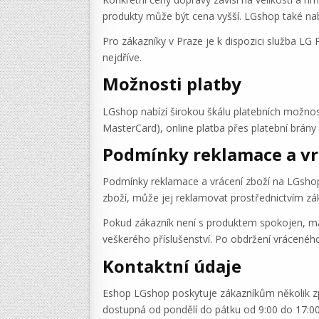
produkty může být cena vyšší. LGshop také na
Pro zákazníky v Praze je k dispozici služba LG P
nejdříve.
Možnosti platby
LGshop nabízí širokou škálu platebních možnost
MasterCard), online platba přes platební brány
Podmínky reklamace a vr
Podmínky reklamace a vrácení zboží na LGshop
zboží, může jej reklamovat prostřednictvím z
Pokud zákazník není s produktem spokojen, má
veškerého příslušenství. Po obdržení vráceného
Kontaktní údaje
Eshop LGshop poskytuje zákazníkům několik způso
dostupná od pondělí do pátku od 9:00 do 17:0