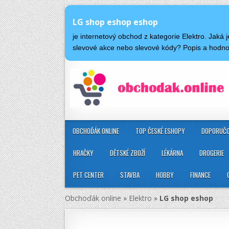
LG shop eshop eshop
je internetový obchod z kategorie Elektro. Jak
slevové akce nebo slevové kódy? Popis a hodn
OBCHOĎÁK ONLINE
TOP ČESKÉ ESHOPY
DOPORUČO
HRAČKY
DĚTSKÉ ZBOŽÍ
LÉKÁRNA
DROGERIE
PET CENTER
STAVBA
HOBBY
FINANCE
Obchoďák online
»
Elektro
»
LG shop eshop