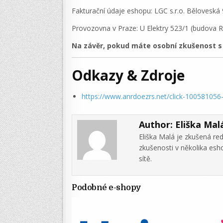
Fakturační údaje eshopu: LGC s.r.o. Bělovesk
Provozovna v Praze: U Elektry 523/1 (budova
Na závěr, pokud máte osobní zkušenost s 
Odkazy & Zdroje
https://www.anrdoezrs.net/click-10058105
Author:
Eliška Mal
Eliška Malá je zkušená re
zkušenosti v několika es
sítě.
Podobné e-shopy