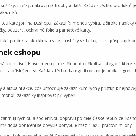
 sušičky, myčky, mikrovlnné trouby a další. Každý z těchto produktů j
zákazníků.
ležitou kategorii na LGshopu. Zákazníci mohou vybírat z široké nabídky
ečky, pouzdra, ochranné fólie a paměťové karty.
aké produkty jako klimatizace a čističky vzduchu, které přispívají k p
ánek eshopu
 a intuitivní. Hlavní menu je rozděleno do několika kategorií, které z
izace, a příslušenství. Každá z těchto kategorií obsahuje podkategorie,
y a aktuální akce, což umožňuje zákazníkům rychlý přístup k nejnov
 mohou zákazníky inspirovat při výběru.
zahrnují rychlou a spolehlivou dopravu po celé České republice. Stan
emž doba doručení se obvykle pohybuje mezi 1 až 3 pracovními dny.
motnosti objednaného zboží. Pro menší zásilky je cena dopravy obvykle