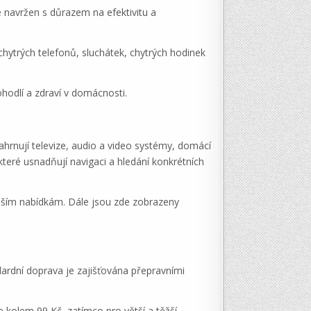
e navržen s důrazem na efektivitu a
 chytrých telefonů, sluchátek, chytrých hodinek
ohodlí a zdraví v domácnosti.
ahrnují televize, audio a video systémy, domácí
 které usnadňují navigaci a hledání konkrétních
ějším nabídkám. Dále jsou zde zobrazeny
dardní doprava je zajišťována přepravními
 kolem 99 Kč, zatímco pro větší a těžší