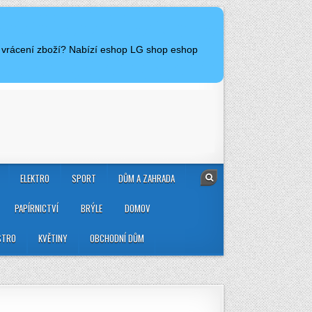
a vrácení zboží? Nabízí eshop LG shop eshop
ELEKTRO
SPORT
DŮM A ZAHRADA
PAPÍRNICTVÍ
BRÝLE
DOMOV
STRO
KVĚTINY
OBCHODNÍ DŮM