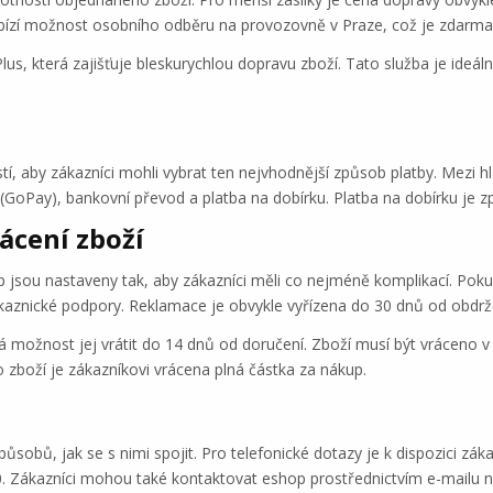
bízí možnost osobního odběru na provozovně v Praze, což je zdarma
lus, která zajišťuje bleskurychlou dopravu zboží. Tato služba je ideální
í, aby zákazníci mohli vybrat ten nejvhodnější způsob platby. Mezi hla
 (GoPay), bankovní převod a platba na dobírku. Platba na dobírku je 
ácení zboží
 jsou nastaveny tak, aby zákazníci měli co nejméně komplikací. Pok
ákaznické podpory. Reklamace je obvykle vyřízena do 30 dnů od obdr
 možnost jej vrátit do 14 dnů od doručení. Zboží musí být vráceno 
 zboží je zákazníkovi vrácena plná částka za nákup.
bů, jak se s nimi spojit. Pro telefonické dotazy je k dispozici zákaz
0. Zákazníci mohou také kontaktovat eshop prostřednictvím e-mailu 