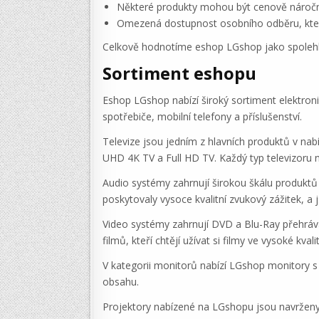
Některé produkty mohou být cenově náročně
Omezená dostupnost osobního odběru, kter
Celkově hodnotíme eshop LGshop jako spolehlivé
Sortiment eshopu
Eshop LGshop nabízí široký sortiment elektroni
spotřebiče, mobilní telefony a příslušenství.
Televize jsou jedním z hlavních produktů v na
UHD 4K TV a Full HD TV. Každý typ televizoru na
Audio systémy zahrnují širokou škálu produktů
poskytovaly vysoce kvalitní zvukový zážitek, a 
Video systémy zahrnují DVD a Blu-Ray přehráva
filmů, kteří chtějí užívat si filmy ve vysoké kvali
V kategorii monitorů nabízí LGshop monitory s 
obsahu.
Projektory nabízené na LGshopu jsou navrženy 