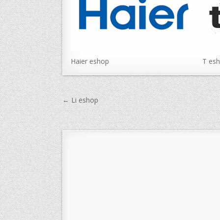
Haier eshop
T es
Navigace
← Li eshop
pro
příspěvek