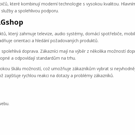
bičů, které kombinují moderní technologie s vysokou kvalitou. Hlav
í služby a spolehlivou podporu.
LGshop
ů, který zahrnuje televize, audio systémy, domácí spotřebiče, mobiln
nadňuje orientaci a hledání požadovaných produktů.
a spolehlivá doprava. Zákazníci mají na výběr z několika možností do
hopné a odpovídají standardům na trhu.
irokou škálu možností, což umožňuje zákazníkům vybrat si nejvhodně
ož zajišťuje rychlou reakci na dotazy a problémy zákazníků.
webu.