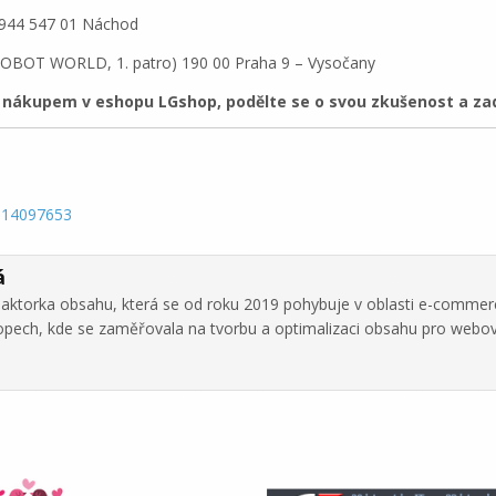
á 944 547 01 Náchod
 ROBOT WORLD, 1. patro) 190 00 Praha 9 – Vysočany
nákupem v eshopu LGshop, podělte se o svou zkušenost a zade
6-14097653
á
daktorka obsahu, která se od roku 2019 pohybuje v oblasti e-commer
hopech, kde se zaměřovala na tvorbu a optimalizaci obsahu pro webo