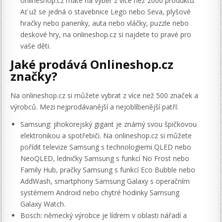
onlineshop.cz máte na výběr z více než 2000 produktů.
Ať už se jedná o stavebnice Lego nebo Seva, plyšové
hračky nebo panenky, auta nebo vláčky, puzzle nebo
deskové hry, na onlineshop.cz si najdete to pravé pro
vaše děti.
Jaké prodává Onlineshop.cz
značky?
Na onlineshop.cz si můžete vybrat z více než 500 značek a
výrobců. Mezi nejprodávanější a nejoblíbenější patří:
Samsung: jihokorejský gigant je známý svou špičkovou
elektronikou a spotřebiči. Na onlineshop.cz si můžete
pořídit televize Samsung s technologiemi QLED nebo
NeoQLED, ledničky Samsung s funkcí No Frost nebo
Family Hub, pračky Samsung s funkcí Eco Bubble nebo
AddWash, smartphony Samsung Galaxy s operačním
systémem Android nebo chytré hodinky Samsung
Galaxy Watch.
Bosch: německý výrobce je lídrem v oblasti nářadí a