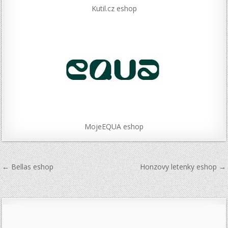
Kutil.cz eshop
MojeEQUA eshop
Navigace
← Bellas eshop
Honzovy letenky eshop →
pro
příspěvek