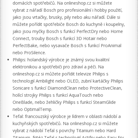
domácích spotřebičů. Na onlineshop.cz si můžete
vybrat z nářadí Bosch pro profesionální i hobby použití,
jako jsou vrtačky, brusky, pily nebo aku nářadí. Dále si
můžete pořídit spotřebiče Bosch do kuchyně i koupelny,
jako jsou myčky Bosch s funkcí PerfectDry nebo Home
Connect, trouby Bosch s funkcí 3D Hotair nebo
PerfectBake, nebo vysavače Bosch s funkcí ProAnimal
nebo ProSilence.
Philips: holandský výrobce je známý svou kvalitní
elektronikou a spotřebiči pro zdraví a péči. Na
onlineshop.cz si můžete pořídit televize Philips s
technologií Ambilight nebo OLED, zubní kartáčky Philips
Sonicare s funkcí DiamondClean nebo ProtectiveClean,
holící strojky Philips s funkcí AquaTouch nebo
OneBlade, nebo žehličky Philips s funkcí SteamGlide
nebo OptimalTemp.
Tefal: francouzský výrobce je lídrem v oblasti nádobí a
kuchyňských spotřebičů. Na onlineshop.cz si můžete
vybrat z nádobí Tefal s povrchy Titanium nebo Hard
Titanium, fritéz Tefal s technologií Actifry nebo Easy Fry,