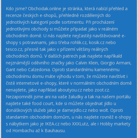
Kdo jsme? Obchodak.online je stránka, která nabízí přehled a
recenze českých e-shopů, přehledně rozdělených do
jednotlivých kategorií podle sortimentu. Při procházení
jednotlivými obchody si můžete připadat jako v reálném
obchodním domě. U nás najdete nejčastěji navštěvované e-
shopy s potravinami, jako třeba rohlik.cz, kosik.cz nebo
tesco.cz, přesně tak jako v přízemí většiny reálných
obchodních domů. V dalších patrech pak najdete napříkald
nejznámější oděvního značky jako Calvin Klein, Giorgio Armani,
Gant nebo Calzedonia. Oproti standardnímu kamennému
obchodnímu domu máte výhodu v tom, že můžete navštívit i
čistě internetové e-shopy, které v normálním obchodním domě
nenajdete, jako například aboutyou.cz nebo zoot.cz.
Nezapomněli jsme ani na vaše žaludky a tak na našem portálu
najdete také food court, kde si můžete objednat jídlo u
donáškových služeb jako je damejidlo.cz nebo wolt. Oproti
standarním obchodním domům, u nás najdete rovněž e-shopy
s nábytkem jako je IKEA.cz nebo XXXLutz, ale i Hobby markety
od Hornbachu až k Bauhausu.