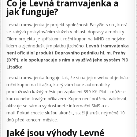
Co je Levná tramvajenka a
jak funguje?
Levná tramvajenka je projekt společnosti EasyGo s.r.o., která
se zabývá poskytováním služeb v oblasti dopravy a mobility.
Cílem projektu je zpřístupnit roční kupon na MHD co nejvíce
lidem a zjednodušit jim platbu jízdného.
Levná tramvajenka
není oficiální produkt Dopravního podniku hl. m. Prahy
(DPP), ale spolupracuje s ním a využívá jeho systém PID
Lítačka
.
Levná tramvajenka funguje tak, že si na jejím webu objednáte
roční kupon na Lítačku, který vám bude automaticky
prodlužován každý měsíc po zaplacení 399 Kč. Platit můžete
kartou nebo trvalým příkazem. Kupon není potřeba validovat,
aktivuje se sám a vy dostanete informační SMS a e-
mail. Pokud chcete službu ukončit, stačí ji zrušit nejméně 10
dnů před koncem měsíce.
Jaké jsou výhody Levné