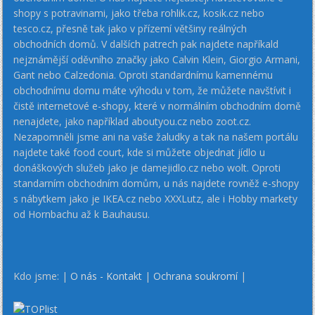
shopy s potravinami, jako třeba rohlik.cz, kosik.cz nebo
tesco.cz, přesně tak jako v přízemí většiny reálných
obchodních domů. V dalších patrech pak najdete napříkald
nejznámější oděvního značky jako Calvin Klein, Giorgio Armani,
Gant nebo Calzedonia. Oproti standardnímu kamennému
obchodnímu domu máte výhodu v tom, že můžete navštívit i
čistě internetové e-shopy, které v normálním obchodním domě
nenajdete, jako například aboutyou.cz nebo zoot.cz.
Nezapomněli jsme ani na vaše žaludky a tak na našem portálu
najdete také food court, kde si můžete objednat jídlo u
donáškových služeb jako je damejidlo.cz nebo wolt. Oproti
standarním obchodním domům, u nás najdete rovněž e-shopy
s nábytkem jako je IKEA.cz nebo XXXLutz, ale i Hobby markety
od Hornbachu až k Bauhausu.
Kdo jsme: |
O nás - Kontakt
|
Ochrana soukromí
|