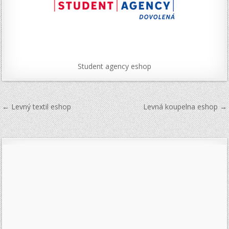
Student agency eshop
Navigace
← Levný textil eshop
Levná koupelna eshop →
pro
příspěvek