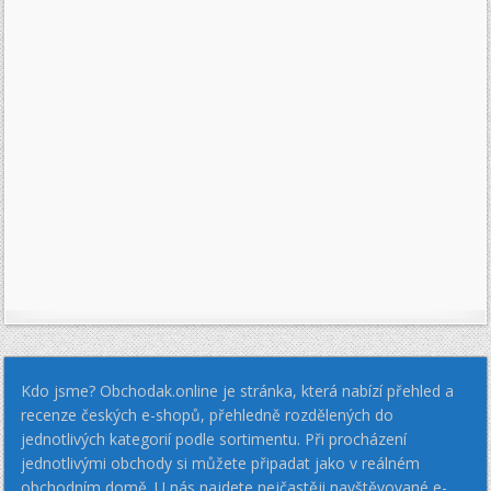
Kdo jsme? Obchodak.online je stránka, která nabízí přehled a
recenze českých e-shopů, přehledně rozdělených do
jednotlivých kategorií podle sortimentu. Při procházení
jednotlivými obchody si můžete připadat jako v reálném
obchodním domě. U nás najdete nejčastěji navštěvované e-