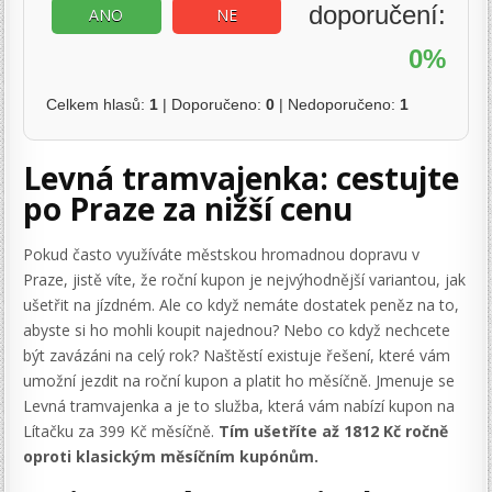
doporučení:
ANO
NE
0%
Celkem hlasů:
1
| Doporučeno:
0
| Nedoporučeno:
1
Levná tramvajenka: cestujte
po Praze za nižší cenu
Pokud často využíváte městskou hromadnou dopravu v
Praze, jistě víte, že roční kupon je nejvýhodnější variantou, jak
ušetřit na jízdném. Ale co když nemáte dostatek peněz na to,
abyste si ho mohli koupit najednou? Nebo co když nechcete
být zavázáni na celý rok? Naštěstí existuje řešení, které vám
umožní jezdit na roční kupon a platit ho měsíčně. Jmenuje se
Levná tramvajenka a je to služba, která vám nabízí kupon na
Lítačku za 399 Kč měsíčně.
Tím ušetříte až 1812 Kč ročně
oproti klasickým měsíčním kupónům.