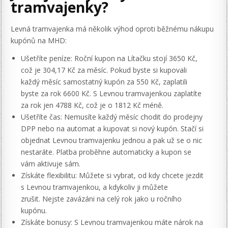
tramvajenky?
Levná tramvajenka má několik výhod oproti běžnému nákupu
kupónů na MHD:
Ušetříte peníze: Roční kupon na Lítačku stojí 3650 Kč,
což je 304,17 Kč za měsíc. Pokud byste si kupovali
každý měsíc samostatný kupón za 550 Kč, zaplatili
byste za rok 6600 Kč. S Levnou tramvajenkou zaplatíte
za rok jen 4788 Kč, což je o 1812 Kč méně.
Ušetříte čas: Nemusíte každý měsíc chodit do prodejny
DPP nebo na automat a kupovat si nový kupón. Stačí si
objednat Levnou tramvajenku jednou a pak už se o nic
nestaráte. Platba proběhne automaticky a kupon se
vám aktivuje sám.
Získáte flexibilitu: Můžete si vybrat, od kdy chcete jezdit
s Levnou tramvajenkou, a kdykoliv ji můžete
zrušit. Nejste zavázáni na celý rok jako u ročního
kupónu.
Získáte bonusy: S Levnou tramvajenkou máte nárok na