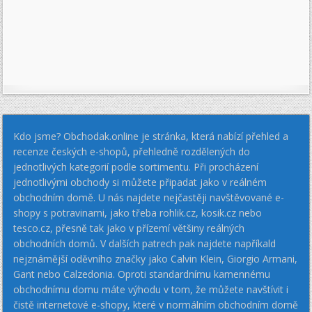
Kdo jsme? Obchodak.online je stránka, která nabízí přehled a
recenze českých e-shopů, přehledně rozdělených do
jednotlivých kategorií podle sortimentu. Při procházení
jednotlivými obchody si můžete připadat jako v reálném
obchodním domě. U nás najdete nejčastěji navštěvované e-
shopy s potravinami, jako třeba rohlik.cz, kosik.cz nebo
tesco.cz, přesně tak jako v přízemí většiny reálných
obchodních domů. V dalších patrech pak najdete napříkald
nejznámější oděvního značky jako Calvin Klein, Giorgio Armani,
Gant nebo Calzedonia. Oproti standardnímu kamennému
obchodnímu domu máte výhodu v tom, že můžete navštívit i
čistě internetové e-shopy, které v normálním obchodním domě