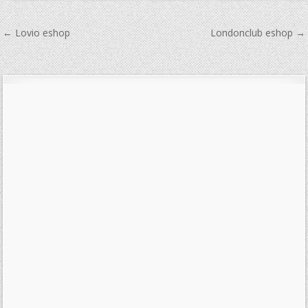
Navigace
← Lovio eshop
Londonclub eshop →
pro
příspěvek