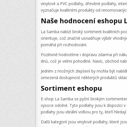
vinylové a PVC podlahy, dřevěné podlahy, int
vyznačuje kvalitními produkty od renomovanýc
Naše hodnocení eshopu 
La Samba nabízí široký sortiment kvalitních p
orientuje, což značně usnadňuje výběr vhodnýc
pomáhá při rozhodování.
Pozitivně hodnotíme i dopravu zdarma při náku
dnů, což je velmi pohodlné. Navíc, obchod nab
Jedním z možných zlepšení by mohla být nabídk
omezená dostupnost některých produktů skla
Sortiment eshopu
E-shop La Samba se pyšní širokým sortimentem
vysoce odolné. Tyto podlahy jsou k dispozici 
podlahy jsou ideální volbou pro ty, kteří hleda
Další kategorií jsou vinylové podlahy, které j