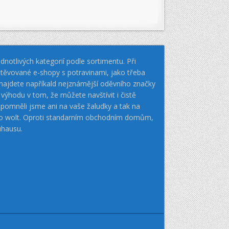
notlivých kategorií podle sortimentu. Při
těvované e-shopy s potravinami, jako třeba
k najdete napříkald nejznámější oděvního značky
hodu v tom, že můžete navštívit i čistě
pomněli jsme ani na vaše žaludky a tak na
nebo wolt. Oproti standarním obchodním domům,
uhausu.