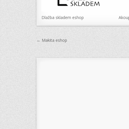
Dlažba skladem eshop
Akou
Navigace
← Makita eshop
pro
příspěvek