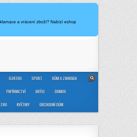
eklamace a vrácení zboží? Nabízí eshop
ELEKTRO
SPORT
DŮM A ZAHRADA
PAPÍRNICTVÍ
BRÝLE
DOMOV
STRO
KVĚTINY
OBCHODNÍ DŮM