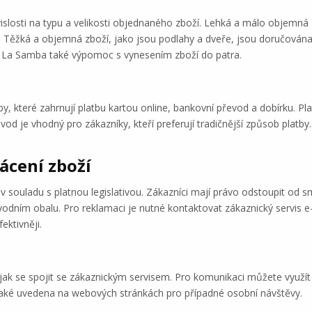
slosti na typu a velikosti objednaného zboží. Lehká a málo objemná 
 Těžká a objemná zboží, jako jsou podlahy a dveře, jsou doručována 
zí La Samba také výpomoc s vynesením zboží do patra.
, které zahrnují platbu kartou online, bankovní převod a dobírku. Pl
 je vhodný pro zákazníky, kteří preferují tradičnější způsob platby. D
ácení zboží
 souladu s platnou legislativou. Zákazníci mají právo odstoupit od s
odním obalu. Pro reklamaci je nutné kontaktovat zákaznický servis 
ektivněji.
jak se spojit se zákaznickým servisem. Pro komunikaci můžete využí
e také uvedena na webových stránkách pro případné osobní návštěvy.