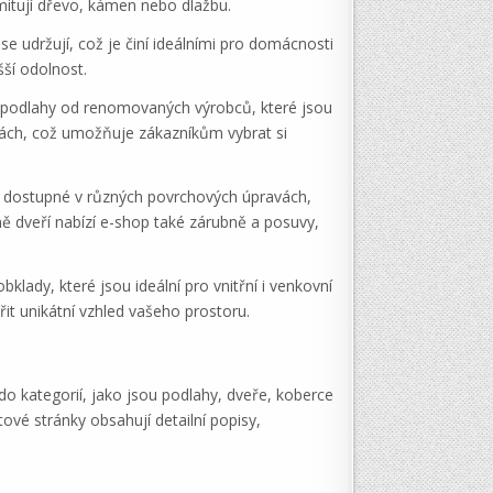
imitují dřevo, kámen nebo dlažbu.
udržují, což je činí ideálními pro domácnosti
šší odolnost.
né podlahy od renomovaných výrobců, které jsou
vách, což umožňuje zákazníkům vybrat si
ou dostupné v různých povrchových úpravách,
mě dveří nabízí e-shop také zárubně a posuvy,
ady, které jsou ideální pro vnitřní i venkovní
řit unikátní vzhled vašeho prostoru.
 kategorií, jako jsou podlahy, dveře, koberce
vé stránky obsahují detailní popisy,