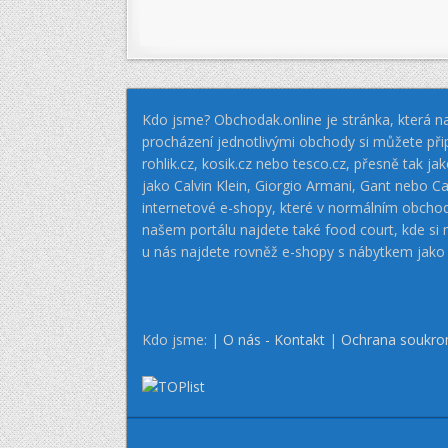
Kdo jsme? Obchodak.online je stránka, která na
procházení jednotlivými obchody si můžete při
rohlik.cz, kosik.cz nebo tesco.cz, přesně tak 
jako Calvin Klein, Giorgio Armani, Gant nebo
internetové e-shopy, které v normálním obcho
našem portálu najdete také food court, kde si
u nás najdete rovněž e-shopy s nábytkem jako
Kdo jsme: |
O nás - Kontakt
|
Ochrana soukro