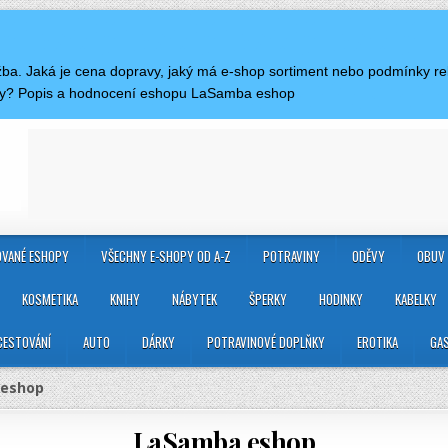
ažba. Jaká je cena dopravy, jaký má e-shop sortiment nebo podmínky r
dy? Popis a hodnocení eshopu LaSamba eshop
VANÉ ESHOPY
VŠECHNY E-SHOPY OD A-Z
POTRAVINY
ODĚVY
OBUV
KOSMETIKA
KNIHY
NÁBYTEK
ŠPERKY
HODINKY
KABELKY
CESTOVÁNÍ
AUTO
DÁRKY
POTRAVINOVÉ DOPLŇKY
EROTIKA
GA
 eshop
LaSamba eshop