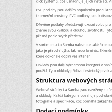
click systémů, což usnadňuje jejich instalaci. 
PVC podlahy jsou dalším populárním produktem
i komerční prostory. PVC podlahy jsou k dispoz
Dřevěné podlahy představují luxusní volbu pro 
známé svou kvalitou a dlouhou životností. Ty
přesně podle svých představ.
V sortimentu La Samba naleznete také širokou 
jako je přírodní dýha, lak nebo laminát. Sklen
které dokonale doplní váš interiér.
Obklady jsou další významnou kategorií v nabíd
použití. Tyto obklady přidávají estetický prve
Struktura webových str
Webové stránky La Samba jsou navrženy s důra
a obklady. Každá kategorie obsahuje podrobné p
fotografie a specifikace, což pomáhá zákazník
Dodací podmínky