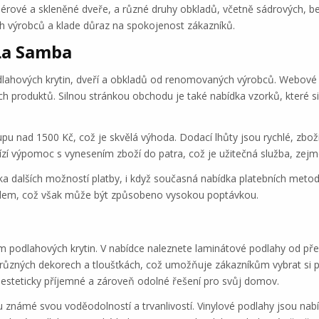
eriérové a skleněné dveře, a různé druhy obkladů, včetně sádrových,
h výrobců a klade důraz na spokojenost zákazníků.
La Samba
odlahových krytin, dveří a obkladů od renomovaných výrobců. Webové 
h produktů. Silnou stránkou obchodu je také nabídka vzorků, které 
pu nad 1500 Kč, což je skvělá výhoda. Dodací lhůty jsou rychlé, zbo
ízí výpomoc s vynesením zboží do patra, což je užitečná služba, zej
a dalších možností platby, i když současná nabídka platebních metod 
dem, což však může být způsobeno vysokou poptávkou.
 podlahových krytin. V nabídce naleznete laminátové podlahy od pře
v různých dekorech a tloušťkách, což umožňuje zákazníkům vybrat si 
jí esteticky příjemné a zároveň odolné řešení pro svůj domov.
sou známé svou voděodolností a trvanlivostí. Vinylové podlahy jsou nab