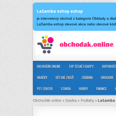
LaSamba eshop eshop
je internetový obchod z kategorie Obklady a dl
LaSamba eshop slevové akce nebo slevové kó
OBCHOĎÁK ONLINE
TOP ČESKÉ ESHOPY
DOPORUČO
HRAČKY
DĚTSKÉ ZBOŽÍ
LÉKÁRNA
DROGERIE
PET CENTER
STAVBA
HOBBY
FINANCE
Obchoďák online
»
Stavba
»
Podlahy
»
LaSamba