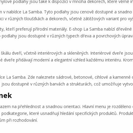
Vinylové podlahy jsou také k dispozici v mnoha dekorech, které věrně 
 v nabídce La Samba. Tyto podlahy jsou cenově dostupné a snadno se 
ici v různých tloušťkách a dekorech, včetně zátěžových variant pro vy
ty, kteří preferují přírodní materiály. E-shop La Samba nabízí dřevě
to podlahy jsou dostupné v různých typech dřeva a povrchových úpra
škálu dveří, včetně interiérových a skleněných. Interiérové dveře js
ěné dveře přidávají moderní a elegantní vzhled každému interiéru. Kro
ce La Samba. Zde naleznete sádrové, betonové, cihlové a kamenné obkl
k a jsou dostupné v různých barvách a strukturách, což umožňuje vytvo
ánek
zem na přehlednost a snadnou orientaci. Hlavní menu je rozděleno do
odkategorie, které usnadňují hledání specifických produktů. Produkto
ům při rozhodování.