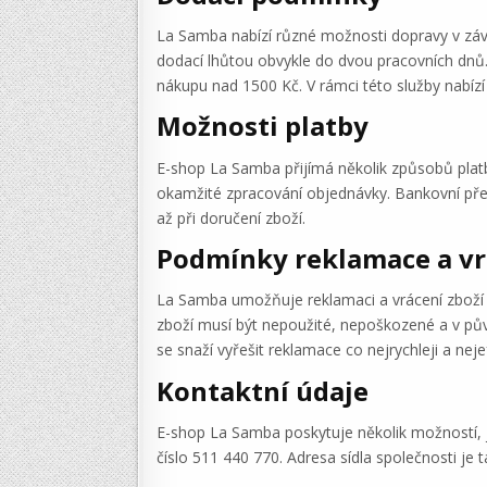
La Samba nabízí různé možnosti dopravy v závi
dodací lhůtou obvykle do dvou pracovních dnů.
nákupu nad 1500 Kč. V rámci této služby nabí
Možnosti platby
E-shop La Samba přijímá několik způsobů platby
okamžité zpracování objednávky. Bankovní převod
až při doručení zboží.
Podmínky reklamace a vr
La Samba umožňuje reklamaci a vrácení zboží v
zboží musí být nepoužité, nepoškozené a v pův
se snaží vyřešit reklamace co nejrychleji a nejef
Kontaktní údaje
E-shop La Samba poskytuje několik možností, 
číslo 511 440 770. Adresa sídla společnosti j