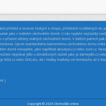
bízí přehled a recenze českých e-shopů, přehledně rozdělených do jed
padat jako v reálném obchodním domě. U nás najdete nejčastěji navš
jako v přízemí většiny reálných obchodních domů. V dalších patrech pa
 Calzedonia. Oproti standardnímu kamennému obchodnímu domu máte vý
dním domě nenajdete, jako například aboutyou.cz nebo zoot.cz. Neza
 můžete objednat jídlo u donáškových služeb jako je damejidlo.cz 
 je IKEA.cz nebo XXXLutz, ale i Hobby markety od Hornbachu až k Ba
mí
|
Copyright © 2026 Obchoďák online