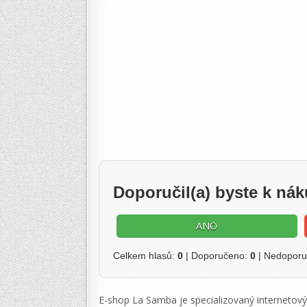
Doporučil(a) byste k n
ANO
Celkem hlasů:
0
| Doporučeno:
0
| Nedopor
E-shop La Samba je specializovaný internetový