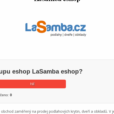
ákupu eshop LaSamba eshop?
NE
učeno:
0
 obchod zaměřený na prodej podlahových krytin, dveří a obkladů. V j