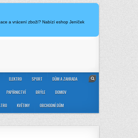
mace a vrácení zboží? Nabízí eshop Jeníček
ELEKTRO
SPORT
DŮM A ZAHRADA
PAPÍRNICTVÍ
BRÝLE
DOMOV
STRO
KVĚTINY
OBCHODNÍ DŮM