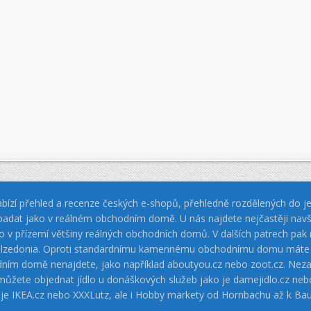
bízí přehled a recenze českých e-shopů, přehledně rozdělených do jed
padat jako v reálném obchodním domě. U nás najdete nejčastěji navš
jako v přízemí většiny reálných obchodních domů. V dalších patrech pa
 Calzedonia. Oproti standardnímu kamennému obchodnímu domu máte vý
dním domě nenajdete, jako například aboutyou.cz nebo zoot.cz. Neza
 můžete objednat jídlo u donáškových služeb jako je damejidlo.cz 
 je IKEA.cz nebo XXXLutz, ale i Hobby markety od Hornbachu až k Ba