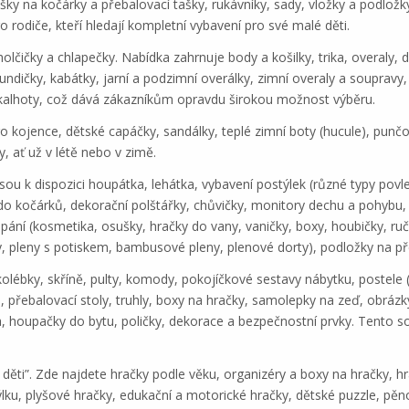
šky na kočárky a přebalovací tašky, rukávníky, sady, vložky a podložk
ro rodiče, kteří hledají kompletní vybavení pro své malé děti.
olčičky a chlapečky. Nabídka zahrnuje body a košilky, trika, overaly, d
 bundičky, kabátky, jarní a podzimní overálky, zimní overaly a souprav
 kalhoty, což dává zákazníkům opravdu širokou možnost výběru.
ro kojence, dětské capáčky, sandálky, teplé zimní boty (hucule), pun
, ať už v létě nebo v zimě.
jsou k dispozici houpátka, lehátka, vybavení postýlek (různé typy povle
do kočárků, dekorační polštářky, chůvičky, monitory dechu a pohybu, d
koupání (kosmetika, osušky, hračky do vany, vaničky, boxy, houbičky, ru
ny, pleny s potiskem, bambusové pleny, plenové dorty), podložky na p
olébky, skříně, pulty, komody, pokojíčkové sestavy nábytku, postele (
 přebalovací stoly, truhly, boxy na hračky, samolepky na zeď, obrázky,
tka, houpačky do bytu, poličky, dekorace a bezpečnostní prvky. Tento
děti”. Zde najdete hračky podle věku, organizéry a boxy na hračky, hr
ýlku, plyšové hračky, edukační a motorické hračky, dětské puzzle, pěno