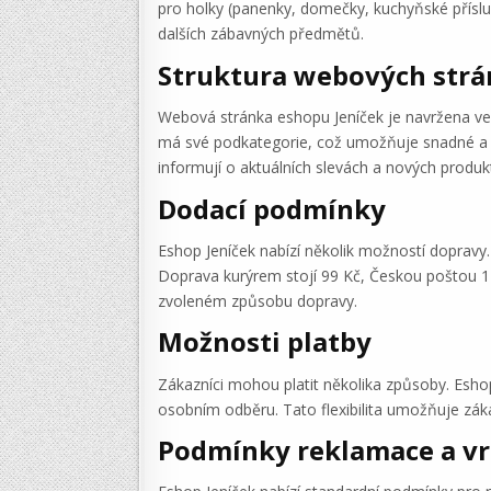
pro holky (panenky, domečky, kuchyňské přísluše
dalších zábavných předmětů.
Struktura webových str
Webová stránka eshopu Jeníček je navržena vel
má své podkategorie, což umožňuje snadné a ry
informují o aktuálních slevách a nových produk
Dodací podmínky
Eshop Jeníček nabízí několik možností dopravy
Doprava kurýrem stojí 99 Kč, Českou poštou 11
zvoleném způsobu dopravy.
Možnosti platby
Zákazníci mohou platit několika způsoby. Esho
osobním odběru. Tato flexibilita umožňuje záka
Podmínky reklamace a vr