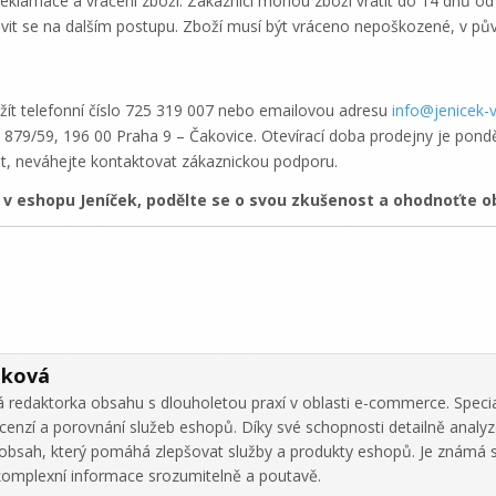
reklamace a vrácení zboží. Zákazníci mohou zboží vrátit do 14 dnů od
vit se na dalším postupu. Zboží musí být vráceno nepoškozené, v pů
ít telefonní číslo 725 319 007 nebo emailovou adresu
info@jenicek-v
 879/59, 196 00 Praha 9 – Čakovice. Otevírací doba prodejny je pondě
it, neváhejte kontaktovat zákaznickou podporu.
 eshopu Jeníček, podělte se o svou zkušenost a ohodnoťte ob
áková
 redaktorka obsahu s dlouholetou praxí v oblasti e-commerce. Specia
cenzí a porovnání služeb eshopů. Díky své schopnosti detailně analy
ní obsah, který pomáhá zlepšovat služby a produkty eshopů. Je známá 
omplexní informace srozumitelně a poutavě.