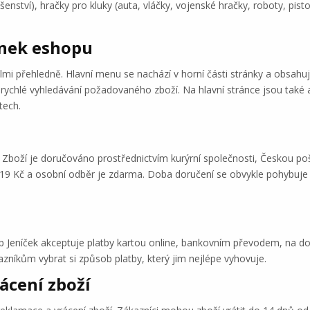
nství), hračky pro kluky (auta, vláčky, vojenské hračky, roboty, pisto
ánek eshopu
mi přehledně. Hlavní menu se nachází v horní části stránky a obsahuj
chlé vyhledávání požadovaného zboží. Na hlavní stránce jsou také ak
tech.
. Zboží je doručováno prostřednictvím kurýrní společnosti, Českou p
9 Kč a osobní odběr je zdarma. Doba doručení se obvykle pohybuje me
p Jeníček akceptuje platby kartou online, bankovním převodem, na dob
zníkům vybrat si způsob platby, který jim nejlépe vyhovuje.
ácení zboží