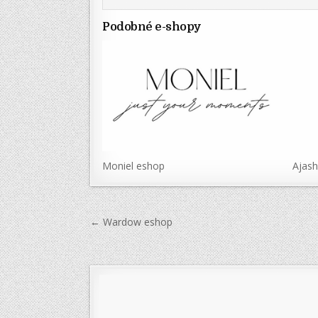
Podobné e-shopy
Moniel eshop
Ajas
Navigace
← Wardow eshop
pro
příspěvek