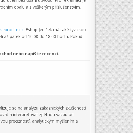
 doručení bez udání důvodu. Pro reklamaci je
vodním obalu a s veškerým příslušenstvím.
seprodite.cz
. Eshop Jeníček má také fyzickou
lí až pátek od 10:00 do 18:00 hodin. Pokud
chod nebo napište recenzi.
lizuje se na analýzu zákaznických zkušeností
zovat a interpretovat zpětnou vazbu od
svou precizností, analytickým myšlením a