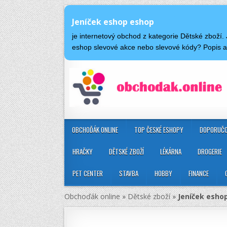
Jeníček eshop eshop
je internetový obchod z kategorie Dětské zboží
eshop slevové akce nebo slevové kódy? Popis 
OBCHOĎÁK ONLINE
TOP ČESKÉ ESHOPY
DOPORUČO
HRAČKY
DĚTSKÉ ZBOŽÍ
LÉKÁRNA
DROGERIE
PET CENTER
STAVBA
HOBBY
FINANCE
Obchoďák online
»
Dětské zboží
»
Jeníček esho