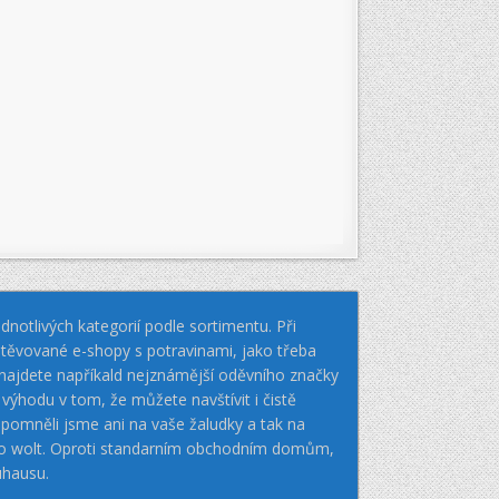
notlivých kategorií podle sortimentu. Při
těvované e-shopy s potravinami, jako třeba
k najdete napříkald nejznámější oděvního značky
hodu v tom, že můžete navštívit i čistě
pomněli jsme ani na vaše žaludky a tak na
nebo wolt. Oproti standarním obchodním domům,
uhausu.