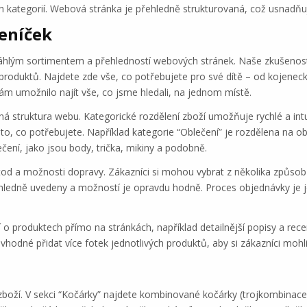
h kategorií. Webová stránka je přehledně strukturovaná, což usnadňu
eníček
áhlým sortimentem a přehledností webových stránek. Naše zkušenosti
 produktů. Najdete zde vše, co potřebujete pro své dítě – od kojenec
ám umožnilo najít vše, co jsme hledali, na jednom místě.
ná struktura webu. Kategorické rozdělení zboží umožňuje rychlé a intu
to, co potřebujete. Například kategorie “Oblečení” je rozdělena na obl
čení, jako jsou body, trička, mikiny a podobně.
tod a možnosti dopravy. Zákazníci si mohou vybrat z několika způso
ledně uvedeny a možností je opravdu hodně. Proces objednávky je jed
í o produktech přímo na stránkách, například detailnější popisy a re
hodné přidat více fotek jednotlivých produktů, aby si zákazníci mohli
 zboží. V sekci “Kočárky” najdete kombinované kočárky (trojkombinac