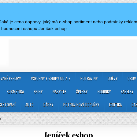
. Jaká je cena dopravy, jaký má e-shop sortiment nebo podmínky rekla
a hodnocení eshopu Jeníček eshop
VANÉ ESHOPY
VŠECHNY E-SHOPY OD A-Z
POTRAVINY
ODĚVY
OBUV
KOSMETIKA
KNIHY
NÁBYTEK
ŠPERKY
HODINKY
KABELKY
CESTOVÁNÍ
AUTO
DÁRKY
POTRAVINOVÉ DOPLŇKY
EROTIKA
GA
p
Jeníček eshop