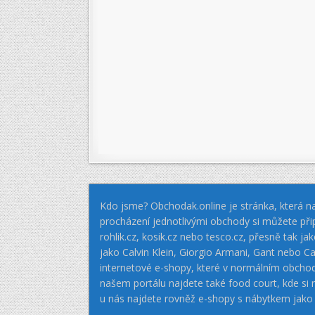
Kdo jsme? Obchodak.online je stránka, která na
procházení jednotlivými obchody si můžete při
rohlik.cz, kosik.cz nebo tesco.cz, přesně tak 
jako Calvin Klein, Giorgio Armani, Gant nebo
internetové e-shopy, které v normálním obcho
našem portálu najdete také food court, kde si
u nás najdete rovněž e-shopy s nábytkem jako