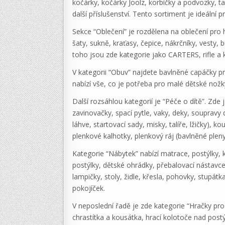
kočárky, kočárky Joolz, korbičky a podvozky, ta
další příslušenství. Tento sortiment je ideální p
Sekce “Oblečení” je rozdělena na oblečení pro h
šaty, sukně, kraťasy, čepice, nákrčníky, vesty,
toho jsou zde kategorie jako CARTERS, rifle a
V kategorii “Obuv” najdete bavlněné capáčky p
nabízí vše, co je potřeba pro malé dětské nožky
Další rozsáhlou kategorií je “Péče o dítě”. Zde 
zavinovačky, spací pytle, vaky, deky, soupravy 
láhve, startovací sady, misky, talíře, lžičky), 
plenkové kalhotky, plenkový ráj (bavlněné ple
Kategorie “Nábytek” nabízí matrace, postýlky, k
postýlky, dětské ohrádky, přebalovací nástavce,
lampičky, stoly, židle, křesla, pohovky, stupá
pokojíček.
V neposlední řadě je zde kategorie “Hračky pro 
chrastítka a kousátka, hrací kolotoče nad post