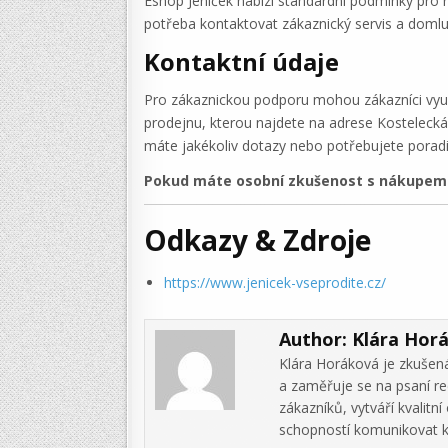
Eshop Jeníček nabízí standardní podmínky pro 
potřeba kontaktovat zákaznický servis a domlu
Kontaktní údaje
Pro zákaznickou podporu mohou zákazníci využ
prodejnu, kterou najdete na adrese Kostelecká
máte jakékoliv dotazy nebo potřebujete porad
Pokud máte osobní zkušenost s nákupem v
Odkazy & Zdroje
https://www.jenicek-vseprodite.cz/
Author:
Klára Hor
Klára Horáková je zkušená
a zaměřuje se na psaní re
zákazníků, vytváří kvalit
schopností komunikovat k