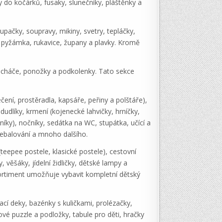
y do kočárků, fusaky, slunečníky, pláštěnky a
upačky, soupravy, mikiny, svetry, tepláčky,
y, pyžámka, rukavice, župany a plavky. Kromě
čocháče, ponožky a podkolenky. Tato sekce
čení, prostěradla, kapsáře, peřiny a polštáře),
udlíky, krmení (kojenecké lahvičky, hrníčky,
čníky), nočníky, sedátka na WC, stupátka, učící a
řebalování a mnoho dalšího.
teepee postele, klasické postele), cestovní
 věšáky, jídelní židličky, dětské lampy a
 sortiment umožňuje vybavit kompletní dětský
ací deky, bazénky s kuličkami, prolézačky,
vé puzzle a podložky, tabule pro děti, hračky