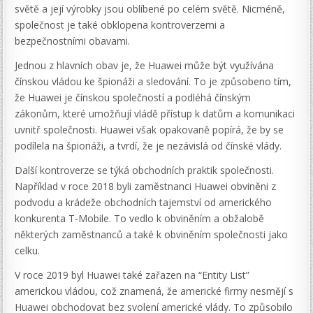
světě a její výrobky jsou oblíbené po celém světě. Nicméně,
společnost je také obklopena kontroverzemi a
bezpečnostními obavami.
Jednou z hlavních obav je, že Huawei může být využívána
čínskou vládou ke špionáži a sledování. To je způsobeno tím,
že Huawei je čínskou společností a podléhá čínským
zákonům, které umožňují vládě přístup k datům a komunikaci
uvnitř společnosti. Huawei však opakovaně popírá, že by se
podílela na špionáži, a tvrdí, že je nezávislá od čínské vlády.
Další kontroverze se týká obchodních praktik společnosti.
Například v roce 2018 byli zaměstnanci Huawei obviněni z
podvodu a krádeže obchodních tajemství od amerického
konkurenta T-Mobile. To vedlo k obviněním a obžalobě
některých zaměstnanců a také k obviněním společnosti jako
celku.
V roce 2019 byl Huawei také zařazen na “Entity List”
americkou vládou, což znamená, že americké firmy nesmějí s
Huawei obchodovat bez svolení americké vlády. To způsobilo