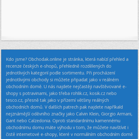
Kdo jsme? Obchodak.online je stránka, která nabízí přehled a
recenze českých e-shopů, přehledně rozdělených do
jednotlivých kategorií podle sortimentu. Při procházení
jednotlivými obchody si můžete připadat jako v reálném
obchodním domě. U nás najdete nejčastěji navštěvované e-
shopy s potravinami, jako třeba rohlik.cz, kosik.cz nebo
tesco.cz, přesně tak jako v přízemí většiny reálných
obchodních domů. V dalších patrech pak najdete napříkald
nejznámější oděvního značky jako Calvin Klein, Giorgio Armani,
Gant nebo Calzedonia. Oproti standardnímu kamennému
obchodnímu domu máte výhodu v tom, že můžete navštívit i
čistě internetové e-shopy, které v normálním obchodním domě