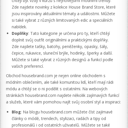
chtějí být vždy v kurzu s nejnovějšími módními trendy.
Zde najdete novinky z kolekce House Brand Store, které
jsou inspirovány aktuálními tématy a událostmi. Můžete
si také vybrat z různých limitovaných edic a speciálních
nabídek.
Doplňky
: Tato kategorie je určena pro ty, kteří chtějí
doplnit svůj outfit originálními a praktickými doplňky.
Zde najdete tašky, batohy, peněženky, opasky, šály,
čepice, rukavice, sluneční brýle, hodinky, šperky a další.
Můžete si také vybrat z různých designů a funkcí podle
vašich preferencí.
Obchod housebrand.com je nejen online obchodem s
módním oblečením, ale také komunitou lidí, kteří mají rádi
módu a chtějí se o ni podělit s ostatními. Na webových
stránkách housebrand.com najdete několik zajímavých funkcí
a služeb, které vám pomohou najít svůj osobní styl a inspiraci:
Blog
: Na blogu housebrand.com můžete číst zajímavé
články o módě, trendech, stylizaci, radách a tipy od
profesionálů i od ostatních uživatelů. Můžete se také