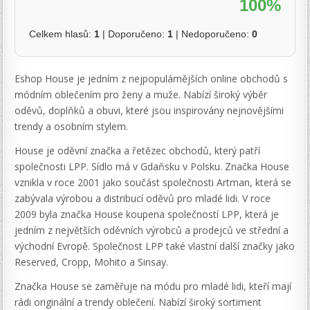
100%
Celkem hlasů:
1
| Doporučeno:
1
| Nedoporučeno:
0
Eshop House je jedním z nejpopulárnějších online obchodů s
módním oblečením pro ženy a muže. Nabízí široký výběr
oděvů, doplňků a obuvi, které jsou inspirovány nejnovějšími
trendy a osobním stylem.
House je oděvní značka a řetězec obchodů, který patří
společnosti LPP. Sídlo má v Gdaňsku v Polsku. Značka House
vznikla v roce 2001 jako součást společnosti Artman, která se
zabývala výrobou a distribucí oděvů pro mladé lidi. V roce
2009 byla značka House koupena společností LPP, která je
jedním z největších oděvních výrobců a prodejců ve střední a
východní Evropě. Společnost LPP také vlastní další značky jako
Reserved, Cropp, Mohito a Sinsay.
Značka House se zaměřuje na módu pro mladé lidi, kteří mají
rádi originální a trendy oblečení. Nabízí široký sortiment