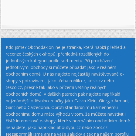
Kdo jsme? Obchodak.online je stránka, která nabízí přehled a
recenze českých e-shopů, přehledně rozdělených do
jednotlivých kategorií podle sortimentu. Při procházení
jednotlivými obchody si můžete připadat jako v reálném
obchodním domě. U nás najdete nejčastěji navštěvované e-
shopy s potravinami, jako třeba rohlik.cz, kosik.cz nebo
tesco.cz, přesně tak jako v přízemí většiny reálných
obchodních domů. V dalších patrech pak najdete napříkald
nejznámější oděvního značky jako Calvin Klein, Giorgio Armani,
Gant nebo Calzedonia. Oproti standardnímu kamennému
obchodnímu domu máte výhodu v tom, že můžete navštívit i
čistě internetové e-shopy, které v normálním obchodním domě
nenajdete, jako například aboutyou.cz nebo zoot.cz.
Nezapomněli jsme ani na vaše žaludky a tak na našem portálu