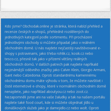
Kdo jsme? Obchodak.online je stránka, která nabízí přehled a
recenze českých e-shopů, přehledně rozdělených do
jednotlivých kategorií podle sortimentu. Při procházení
jednotlivými obchody si můžete připadat jako v reálném
obchodním domě. U nás najdete nejčastěji navštěvované e-
shopy s potravinami, jako třeba rohlik.cz, kosik.cz nebo
tesco.cz, přesně tak jako v přízemí většiny reálných
obchodních domů. V dalších patrech pak najdete napříkald
nejznámější oděvního značky jako Calvin Klein, Giorgio Armani,
Gant nebo Calzedonia. Oproti standardnímu kamennému
obchodnímu domu máte výhodu v tom, že můžete navštívit i
čistě internetové e-shopy, které v normálním obchodním domě
nenajdete, jako například aboutyou.cz nebo zoot.cz.
Nezapomněli jsme ani na vaše žaludky a tak na našem portálu
najdete také food court, kde si můžete objednat jídlo u
donáškových služeb jako je damejidlo.cz nebo wolt. Oproti