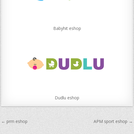
Babyhit eshop
Dudlu eshop
Navigace
← prm eshop
APM sport eshop →
pro