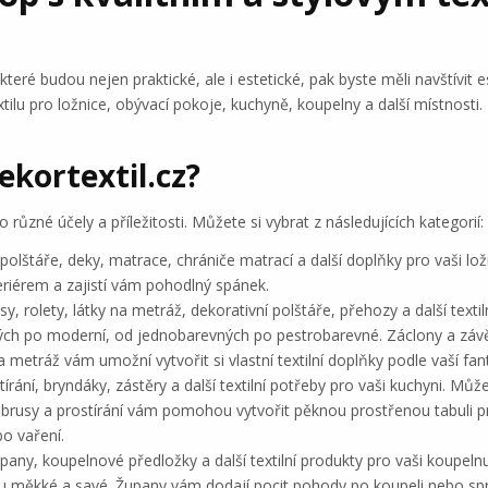
teré budou nejen praktické, ale i estetické, pak byste měli navštívit 
xtilu pro ložnice, obývací pokoje, kuchyně, koupelny a další místnosti. 
ekortextil.cz?
o různé účely a příležitosti. Můžete si vybrat z následujících kategorií:
polštáře, deky, matrace, chrániče matrací a další doplňky pro vaši lož
teriérem a zajistí vám pohodlný spánek.
y, rolety, látky na metráž, dekorativní polštáře, přehozy a další texti
ických po moderní, od jednobarevných po pestrobarevné. Záclony a z
metráž vám umožní vytvořit si vlastní textilní doplňky podle vaší fant
írání, bryndáky, zástěry a další textilní potřeby pro vaši kuchyni. Můž
Ubrusy a prostírání vám pomohou vytvořit pěknou prostřenou tabuli p
o vaření.
pany, koupelnové předložky a další textilní produkty pro vaši koupelnu
ou měkké a savé. Župany vám dodají pocit pohody po koupeli nebo spr