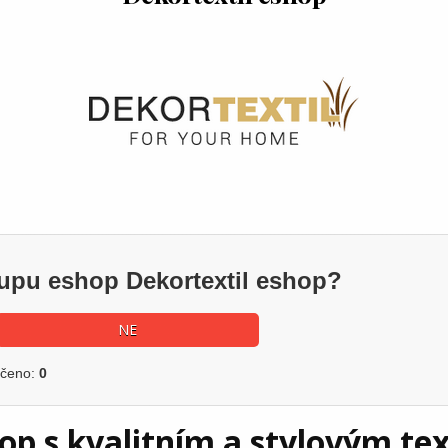
kupu eshop Dekortextil eshop?
NE
učeno:
0
hop s kvalitním a stylovým te