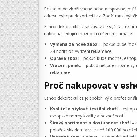
Pokud bude zboží vadné nebo nesprávné, můžet
adresu eshopu dekortextil.cz. Zboží musí být č
Eshop dekortextil.cz se zavazuje vyřešit rekla
nabízí následující možnosti řešení reklamace:
Výměna za nové zboží
– pokud bude možné
24 hodin od vyřízení reklamace.
Oprava zboží
– pokud bude možné, eshop de
Vrácení peněz
– pokud nebude možné vyměni
reklamace.
Proč nakupovat v esho
Eshop dekortextil.cz je spolehlivý a profesion
Kvalitní a stylové textilní zboží
– eshop d
evropské normy kvality a bezpečnosti.
Široký sortiment a dostupnost zboží
– e
položek skladem a více než 100 000 polože
Výhodné ceny a slevy
– eshop dekortextil.