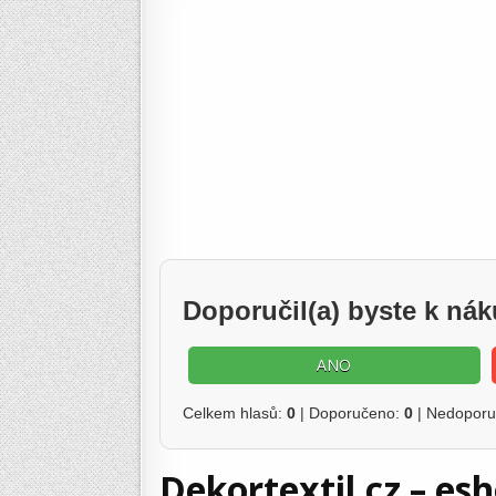
Doporučil(a) byste k ná
ANO
Celkem hlasů:
0
| Doporučeno:
0
| Nedopor
Dekortextil.cz – es