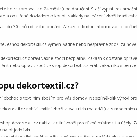
e ho reklamovat do 24 měsíců od doručení. Stačí vyplnit reklamační
isté a opatřené dokladem o koupi. Náklady na vrácení zboží hradí esho
maci do 30 dnů od jejího podání. Zákazníci budou informováni o průbě
, eshop dekortextil.cz vymění vadné nebo nesprávné zboží za nové 
kortextil.cz opraví vadné zboží bezplatně. Zákazník dostane oprave
t nebo opravit zboží, eshop dekortextil.cz vrátí zákazníkovi peníze 
pu dekortextil.cz?
ální obchod s textilním zbožím pro váš domov. Nabízí několik výhod pro
ekortextil.cz nabízí textilní zboží z kvalitních materiálů a s moderním
shop dekortextil.cz nabízí textilní zboží pro různé místnosti a účely. 
k na objednávku.
cz nabízí textilní zboží za přijatelné ceny a často pořádá akce a slev