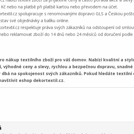
 Kč nebo na platbě při platbě kartou nebo převodem na účet.
textil.cz spolupracuje s renomovanými dopravci GLS a Českou poštou
tav své objednávky a balíku online.
ortextil.cz respektuje práva svých zákazníků na odstoupení od sml
t nebo reklamovat zboží do 14 dnů nebo 24 měsíců od doručení podl
o nákup textilního zboží pro váš domov. Nabízí kvalitní a stylo
í, výhodné ceny a slevy, rychlou a bezpečnou dopravu, snadné
rý dbá na spokojenost svých zákazníků. Pokud hledáte textiln
navštívit eshop dekortextil.cz.
á