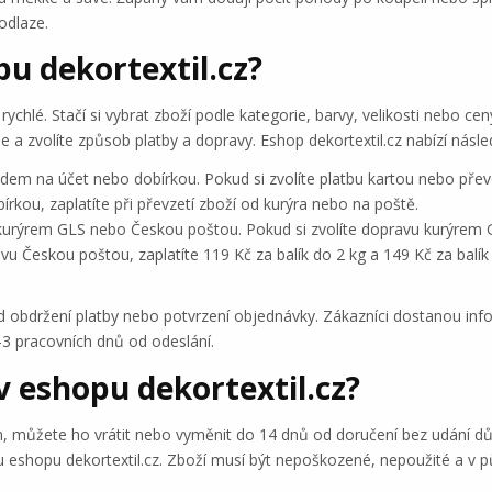
odlaze.
u dekortextil.cz?
ychlé. Stačí si vybrat zboží podle kategorie, barvy, velikosti nebo c
 a zvolíte způsob platby a dopravy. Eshop dekortextil.cz nabízí násle
odem na účet nebo dobírkou. Pokud si zvolíte platbu kartou nebo pře
írkou, zaplatíte při převzetí zboží od kurýra nebo na poště.
kurýrem GLS nebo Českou poštou. Pokud si zvolíte dopravu kurýrem GL
ravu Českou poštou, zaplatíte 119 Kč za balík do 2 kg a 149 Kč za bal
od obdržení platby nebo potvrzení objednávky. Zákazníci dostanou info
-3 pracovních dnů od odeslání.
v eshopu dekortextil.cz?
můžete ho vrátit nebo vyměnit do 14 dnů od doručení bez udání dův
 eshopu dekortextil.cz. Zboží musí být nepoškozené, nepoužité a v p