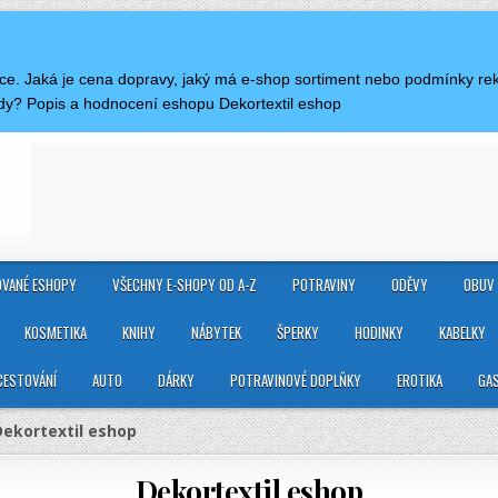
ace. Jaká je cena dopravy, jaký má e-shop sortiment nebo podmínky r
ódy? Popis a hodnocení eshopu Dekortextil eshop
VANÉ ESHOPY
VŠECHNY E-SHOPY OD A-Z
POTRAVINY
ODĚVY
OBUV
KOSMETIKA
KNIHY
NÁBYTEK
ŠPERKY
HODINKY
KABELKY
CESTOVÁNÍ
AUTO
DÁRKY
POTRAVINOVÉ DOPLŇKY
EROTIKA
GA
Dekortextil eshop
Dekortextil eshop