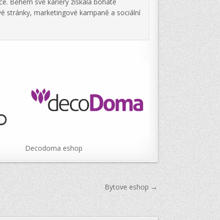
ce. Během své kariéry získala bohaté
vé stránky, marketingové kampaně a sociální
Decodoma eshop
Bytove eshop →