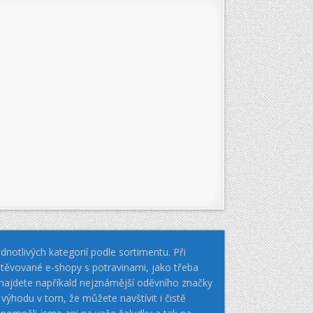
notlivých kategorií podle sortimentu. Při
těvované e-shopy s potravinami, jako třeba
k najdete napříkald nejznámější oděvního značky
hodu v tom, že můžete navštívit i čistě