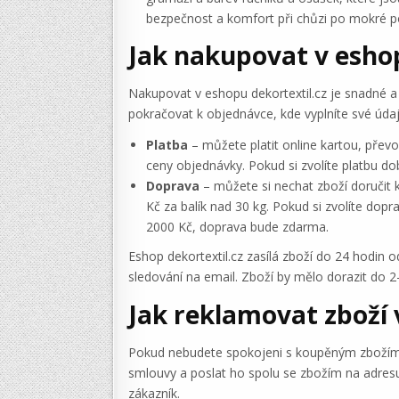
bezpečnost a komfort při chůzi po mokré p
Jak nakupovat v eshop
Nakupovat v eshopu dekortextil.cz je snadné a r
pokračovat k objednávce, kde vyplníte své údaje
Platba
– můžete platit online kartou, přev
ceny objednávky. Pokud si zvolíte platbu dob
Doprava
– můžete si nechat zboží doručit 
Kč za balík nad 30 kg. Pokud si zvolíte dop
2000 Kč, doprava bude zdarma.
Eshop dekortextil.cz zasílá zboží do 24 hodin 
sledování na email. Zboží by mělo dorazit do 2
Jak reklamovat zboží 
Pokud nebudete spokojeni s koupěným zbožím, 
smlouvy a poslat ho spolu se zbožím na adresu
zákazník.