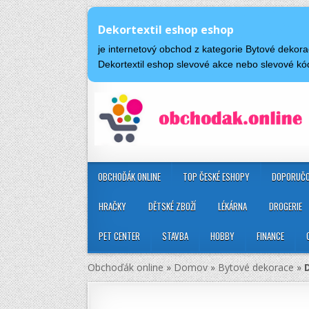
Dekortextil eshop eshop
je internetový obchod z kategorie Bytové dekor
Dekortextil eshop slevové akce nebo slevové k
OBCHOĎÁK ONLINE
TOP ČESKÉ ESHOPY
DOPORUČO
HRAČKY
DĚTSKÉ ZBOŽÍ
LÉKÁRNA
DROGERIE
PET CENTER
STAVBA
HOBBY
FINANCE
Obchoďák online
»
Domov
»
Bytové dekorace
»