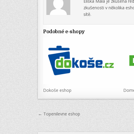
Eliška Malá je zkušená re
zkušenosti v několika es
sítě.
Podobné e-shopy
Dokoše eshop
Dome
Navigace
← Topenilevne eshop
pro
příspěvek