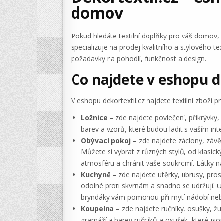
domov
Pokud hledáte textilní doplňky pro váš domov, k
specializuje na prodej kvalitního a stylového te
požadavky na pohodlí, funkčnost a design.
Co najdete v eshopu d
V eshopu dekortextil.cz najdete textilní zboží pr
Ložnice
– zde najdete povlečení, přikrývky, 
barev a vzorů, které budou ladit s vaším in
Obývací pokoj
– zde najdete záclony, závěs
Můžete si vybrat z různých stylů, od klas
atmosféru a chránit vaše soukromí. Látky na 
Kuchyně
– zde najdete utěrky, ubrusy, prost
odolné proti skvrnám a snadno se udržují. 
bryndáky vám pomohou při mytí nádobí neb
Koupelna
– zde najdete ručníky, osušky, žu
gramáží a barev ručníků a osušek, které js