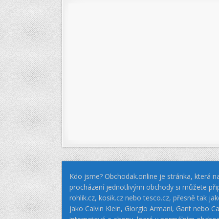
Kdo jsme? Obchodak.online je stránka, která na
procházení jednotlivými obchody si můžete při
rohlik.cz, kosik.cz nebo tesco.cz, přesně tak 
jako Calvin Klein, Giorgio Armani, Gant nebo