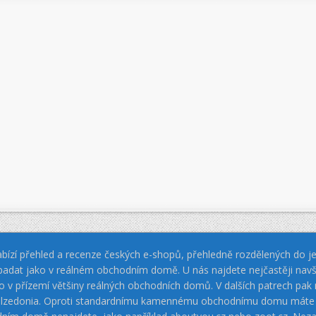
bízí přehled a recenze českých e-shopů, přehledně rozdělených do jed
padat jako v reálném obchodním domě. U nás najdete nejčastěji navš
jako v přízemí většiny reálných obchodních domů. V dalších patrech pa
 Calzedonia. Oproti standardnímu kamennému obchodnímu domu máte vý