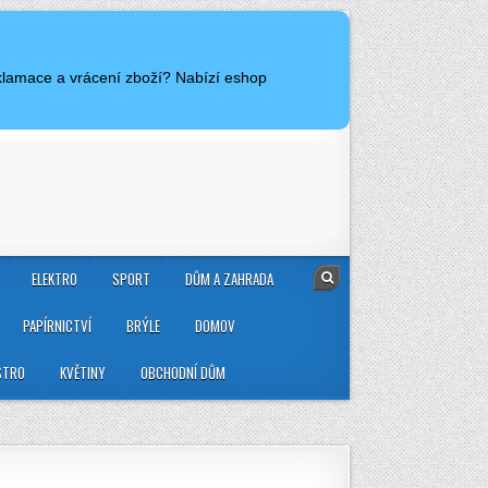
eklamace a vrácení zboží? Nabízí eshop
ELEKTRO
SPORT
DŮM A ZAHRADA
PAPÍRNICTVÍ
BRÝLE
DOMOV
STRO
KVĚTINY
OBCHODNÍ DŮM