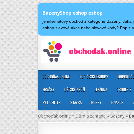
BazenyShop eshop eshop
je internetový obchod z kategorie Bazény. Jak
eshop slevové akce nebo slevové kódy? Popis
OBCHOĎÁK ONLINE
TOP ČESKÉ ESHOPY
DOPORUČO
HRAČKY
DĚTSKÉ ZBOŽÍ
LÉKÁRNA
DROGERIE
PET CENTER
STAVBA
HOBBY
FINANCE
Obchoďák online
»
Dům a zahrada
»
Bazény
»
Ba