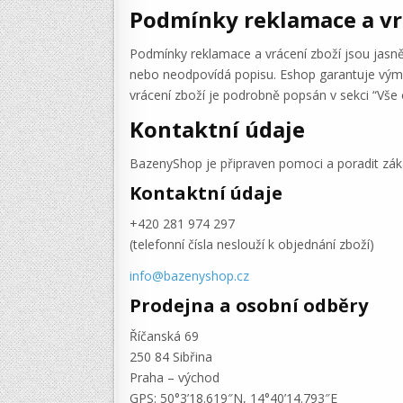
Podmínky reklamace a vr
Podmínky reklamace a vrácení zboží jsou jasně
nebo neodpovídá popisu. Eshop garantuje výmě
vrácení zboží je podrobně popsán v sekci “Vše 
Kontaktní údaje
BazenyShop je připraven pomoci a poradit zá
Kontaktní údaje
+420 281 974 297
(telefonní čísla neslouží k objednání zboží)
info@bazenyshop.cz
Prodejna a osobní odběry
Říčanská 69
250 84 Sibřina
Praha – východ
GPS: 50°3’18.619″N, 14°40’14.793″E