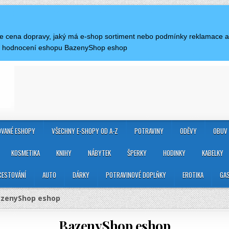
á je cena dopravy, jaký má e-shop sortiment nebo podmínky reklamace
 a hodnocení eshopu BazenyShop eshop
VANÉ ESHOPY
VŠECHNY E-SHOPY OD A-Z
POTRAVINY
ODĚVY
OBUV
KOSMETIKA
KNIHY
NÁBYTEK
ŠPERKY
HODINKY
KABELKY
CESTOVÁNÍ
AUTO
DÁRKY
POTRAVINOVÉ DOPLŇKY
EROTIKA
GA
zenyShop eshop
BazenyShop eshop