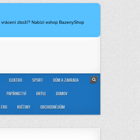
 a vrácení zboží? Nabízí eshop BazenyShop
ELEKTRO
SPORT
DŮM A ZAHRADA
PAPÍRNICTVÍ
BRÝLE
DOMOV
STRO
KVĚTINY
OBCHODNÍ DŮM