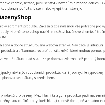
énové chemie, filtrace, příslušenství k bazénům a mnoho dalších. D
o plánuje pořídit si bazén nebo vylepšit ten stávající.
BazenyShop
 široký sortiment produktů. Zákazníci zde naleznou vše potřebné pro 
dely. Kromě toho eshop nabízí i množství bazénové chemie, filtračn
ístě.
ledná a dobře strukturovaná webová stránka. Navigace je intuitivní
 produktů a přítomnost recenzí od zákazníků, které mohou pomoci p
nivé. Při nákupu nad 5 000 Kč je doprava zdarma, což je dobrý bonu
ýpadky některých populárních produktů, které jsou rychle vyprodány
 plánovat své nákupy s předstihem.
produktů pro bazény. Mezi hlavní kategorie produktů patří nadzemní
zény jsou ideální pro ty, kteří hledají cenově dostupné a snadno inst