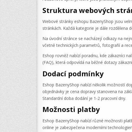
Struktura webových str
Webové stránky eshopu BazenyShop jsou velmi 
stránkách. Každá kategorie je dále rozdělena 
Na úvodní stránce se nacházejí odkazy na nejnov
včetně technických parametrů, fotografií a rec
Eshop rovněž nabízí poradnu, kde zákazníci nal
(FAQ), která odpovídá na běžné dotazy zákazní
Dodací podmínky
Eshop BazenyShop nabízí několik možností dop
objednávky je cena dopravy stanovena na zákla
Standardní doba dodání je 1-2 pracovní dny.
Možnosti platby
Eshop BazenyShop nabízí různé možnosti platby
online je zabezpečena moderními technologiemi