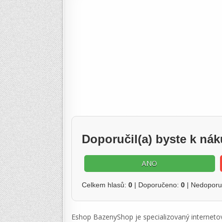
Doporučil(a) byste k n
ANO
Celkem hlasů:
0
| Doporučeno:
0
| Nedopor
Eshop BazenyShop je specializovaný interneto