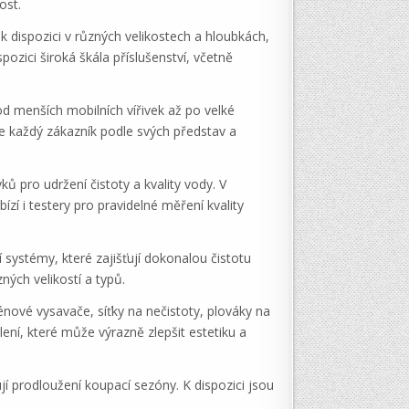
ost.
k dispozici v různých velikostech a hloubkách,
ci široká škála příslušenství, včetně
od menších mobilních vířivek až po velké
re každý zákazník podle svých představ a
pro udržení čistoty a kvality vody. V
zí i testery pro pravidelné měření kvality
í systémy, které zajišťují dokonalou čistotu
ných velikostí a typů.
nové vysavače, síťky na nečistoty, plováky na
ní, které může výrazně zlepšit estetiku a
í prodloužení koupací sezóny. K dispozici jsou