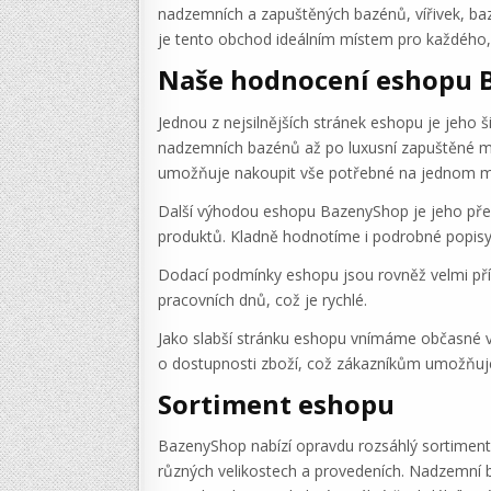
nadzemních a zapuštěných bazénů, vířivek, baz
je tento obchod ideálním místem pro každého, kd
Naše hodnocení eshopu 
Jednou z nejsilnějších stránek eshopu je jeho
nadzemních bazénů až po luxusní zapuštěné mo
umožňuje nakoupit vše potřebné na jednom m
Další výhodou eshopu BazenyShop je jeho přeh
produktů. Kladně hodnotíme i podrobné popisy
Dodací podmínky eshopu jsou rovněž velmi příz
pracovních dnů, což je rychlé.
Jako slabší stránku eshopu vnímáme občasné v
o dostupnosti zboží, což zákazníkům umožňuje
Sortiment eshopu
BazenyShop nabízí opravdu rozsáhlý sortiment 
různých velikostech a provedeních. Nadzemní ba