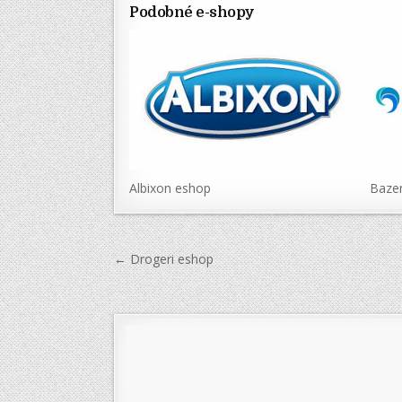
Podobné e-shopy
Albixon eshop
Bazen
Navigace
← Drogeri eshop
pro
příspěvek