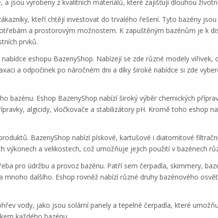
, a jsou vyrobeny z kvalitních materiálů, které zajišťují dlouhou životn
azníky, kteří chtějí investovat do trvalého řešení. Tyto bazény jsou 
třebám a prostorovým možnostem. K zapuštěným bazénům je k dispozi
tních prvků.
ů v nabídce eshopu BazenyShop. Nabízejí se zde různé modely vířivek, 
laxaci a odpočinek po náročném dni a díky široké nabídce si zde vybe
 bazénu. Eshop BazenyShop nabízí široký výběr chemických přípravků 
pravky, algicidy, vločkovače a stabilizátory pH. Kromě toho eshop nabí
í produktů. BazenyShop nabízí pískové, kartušové i diatomitové filtračn
ých výkonech a velikostech, což umožňuje jejich použití v bazénech růz
třeba pro údržbu a provoz bazénu. Patří sem čerpadla, skimmery, bazé
 a mnoho dalšího. Eshop rovněž nabízí různé druhy bazénového osvětle
řev vody, jako jsou solární panely a tepelné čerpadla, které umožňuj
lňkem každého bazénu.