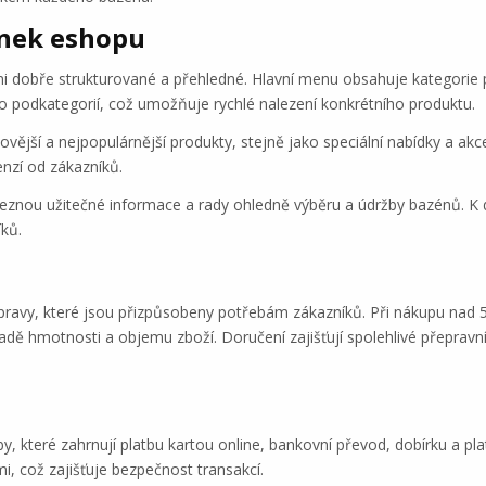
ánek eshopu
dobře strukturované a přehledné. Hlavní menu obsahuje kategorie pr
do podkategorií, což umožňuje rychlé nalezení konkrétního produktu.
ější a nejpopulárnější produkty, stejně jako speciální nabídky a akce
enzí od zákazníků.
eznou užitečné informace a rady ohledně výběru a údržby bazénů. K d
ků.
ravy, které jsou přizpůsobeny potřebám zákazníků. Při nákupu nad 
dě hmotnosti a objemu zboží. Doručení zajišťují spolehlivé přepravní
, které zahrnují platbu kartou online, bankovní převod, dobírku a pl
, což zajišťuje bezpečnost transakcí.