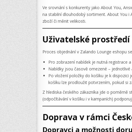
Ve srovnání s konkurenty jako About You, Ans
na stabilní dlouhodobý sortiment. About You i A
zboží či měnit velikosti.
Uživatelské prostředí
Proces objednání v Zalando Lounge eshopu se o
Pro zobrazení nabídek je nutná registrace a 
Nabídky jsou časově omezené – jednotlivé ak
Po vložení položky do košíku je k dispozic
košíku lze prodloužit potvrzením, pokud si zá
Z hlediska českého zákazníka jde o poměrně stan
(odpočítávání v košíku i v kampaních) podporuje
Doprava v rámci Česk
Dopravci a možnosti dor