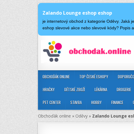
Zalando Lounge eshop eshop
je internetový obchod z kategorie Oděvy. Jaká
eshop slevové akce nebo slevové kódy? Popis
OBCHOĎÁK ONLINE
TOP ČESKÉ ESHOPY
DOPORUČO
HRAČKY
DĚTSKÉ ZBOŽÍ
LÉKÁRNA
DROGERIE
PET CENTER
STAVBA
HOBBY
FINANCE
Obchoďák online
»
Oděvy
»
Zalando Lounge es