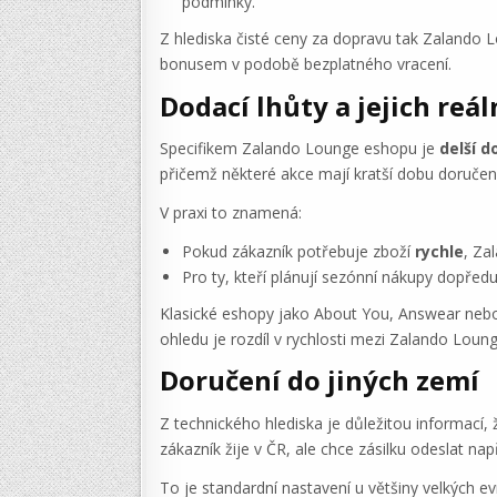
podmínky.
Z hlediska čisté ceny za dopravu tak Zalando 
bonusem v podobě bezplatného vracení.
Dodací lhůty a jejich reá
Specifikem Zalando Lounge eshopu je
delší d
přičemž některé akce mají kratší dobu doručení
V praxi to znamená:
Pokud zákazník potřebuje zboží
rychle
, Za
Pro ty, kteří plánují sezónní nákupy dopřed
Klasické eshopy jako About You, Answear nebo 
ohledu je rozdíl v rychlosti mezi Zalando Loung
Doručení do jiných zemí
Z technického hlediska je důležitou informací,
zákazník žije v ČR, ale chce zásilku odeslat n
To je standardní nastavení u většiny velkých 