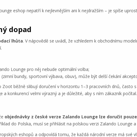
Lounge eshop nepatří k nejlevnějším ani k nejdražším – je spíše upr
lný dopad
odací lhůta
. V nápovědě se uvádí, že vzhledem k obchodnímu modelu 
.
lando Lounge pro něj nebude optimální volba;
u (zimní bundy, sportovní výbava, obuv), může být delší čekání akcepto
Zoot běžně slibují doručení v horizontu 1–3 pracovních dnů, často s
e a konkurencí velmi výrazný a je důležité, aby s ním zákazník počítal.
 že
objednávky z české verze Zalando Lounge lze doručit pouze
apříklad do Polska, musí se přihlásit na polskou verzi Zalando Lounge 
evropských eshopů a odpovídá tomu, že každá národní verze má své v