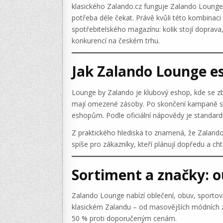
klasického Zalando.cz funguje Zalando Lounge
potřeba déle čekat. Právě kvůli této kombinac
spotřebitelského magazínu: kolik stojí doprava,
konkurencí na českém trhu.
Jak Zalando Lounge es
Lounge by Zalando je klubový eshop, kde se zbo
mají omezené zásoby. Po skončení kampaně se 
eshopům. Podle oficiální nápovědy je standardní
Z praktického hlediska to znamená, že Zalando L
spíše pro zákazníky, kteří plánují dopředu a ch
Sortiment a značky: o
Zalando Lounge nabízí oblečení, obuv, sportovn
klasickém Zalandu – od masovějších módních z
50 % proti doporučeným cenám.