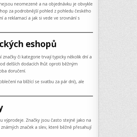
y nejsou neomezené a na objednávku je obvykle
eshop za podrobnější pohled z pohledu českého
í a reklamací a jak si vede ve srovnání s
sických eshopů
ačky či kategorie trvají typicky několik dní a
d delších dodacích lhůt oproti běžným
doba doručení.
lečení na blížící se svatbu za pár dní), ale
y
mu výprodeje. Značky jsou často stejné jako na
 známých značek a slev, které běžně přesahují