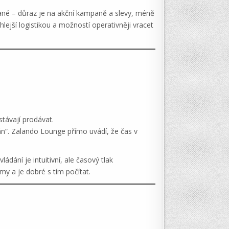
ané – důraz je na akční kampaně a slevy, méně
lejší logistikou a možností operativněji vracet
távají prodávat.
án“. Zalando Lounge přímo uvádí, že čas v
dání je intuitivní, ale časový tlak
my a je dobré s tím počítat.