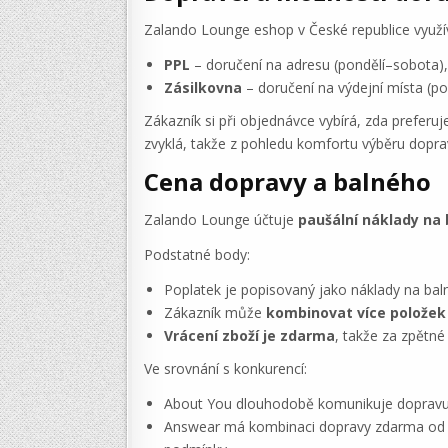
Zalando Lounge eshop v České republice využív
PPL
– doručení na adresu (pondělí–sobota)
Zásilkovna
– doručení na výdejní místa (p
Zákazník si při objednávce vybírá, zda preferu
zvyklá, takže z pohledu komfortu výběru dopr
Cena dopravy a balného
Zalando Lounge účtuje
paušální náklady na 
Podstatné body:
Poplatek je popisovaný jako náklady na balné
Zákazník může
kombinovat více položek
Vrácení zboží je zdarma
, takže za zpětné
Ve srovnání s konkurencí:
About You dlouhodobě komunikuje dopravu a 
Answear má kombinaci dopravy zdarma od ur