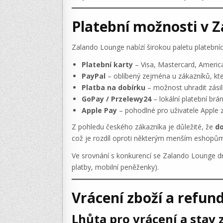
Platební možnosti v 
Zalando Lounge nabízí širokou paletu platebníc
Platební karty
– Visa, Mastercard, Americ
PayPal
– oblíbený zejména u zákazníků, kte
Platba na dobírku
– možnost uhradit zásil
GoPay / Przelewy24
– lokální platební brán
Apple Pay
– pohodlné pro uživatele Apple z
Z pohledu českého zákazníka je důležité, že
do
což je rozdíl oproti některým menším eshopů
Ve srovnání s konkurencí se Zalando Lounge dr
platby, mobilní peněženky).
Vrácení zboží a refu
Lhůta pro vrácení a stav 