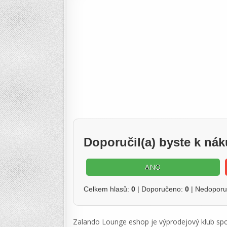
Doporučil(a) byste k n
ANO
Celkem hlasů:
0
| Doporučeno:
0
| Nedopor
Zalando Lounge eshop je výprodejový klub spo