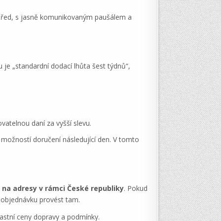
ostřed, s jasně komunikovaným paušálem a
je „standardní dodací lhůta šest týdnů“,
vatelnou daní za vyšší slevu.
 možností doručení následující den. V tomto
 na adresy v rámci České republiky
. Pokud
a objednávku provést tam.
lastní ceny dopravy a podmínky.