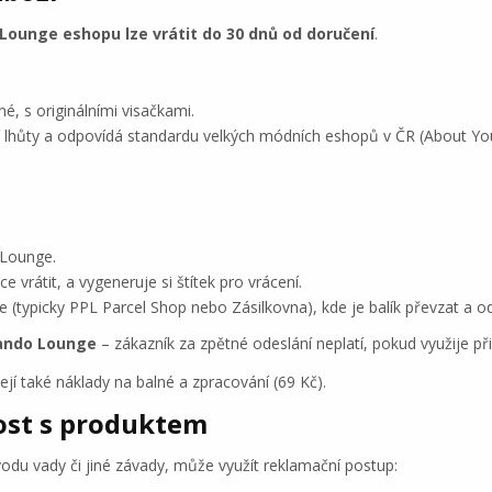
 Lounge eshopu lze vrátit do 30 dnů od doručení
.
é, s originálními visačkami.
 lhůty a odpovídá standardu velkých módních eshopů v ČR (About Yo
 Lounge.
 vrátit, a vygeneruje si štítek pro vrácení.
(typicky PPL Parcel Shop nebo Zásilkovna), kde je balík převzat a od
lando Lounge
– zákazník za zpětné odeslání neplatí, pokud využije p
ejí také náklady na balné a zpracování (69 Kč).
ost s produktem
du vady či jiné závady, může využít reklamační postup: