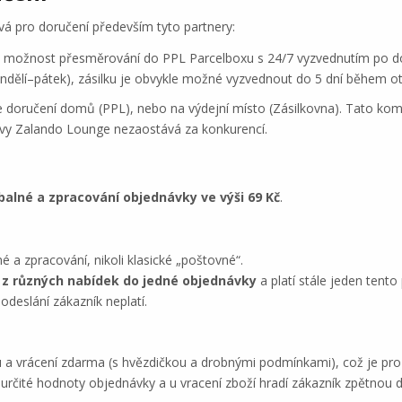
á pro doručení především tyto partnery:
, možnost přesměrování do PPL Parcelboxu s 24/7 vyzvednutím po do
ondělí–pátek), zásilku je obvykle možné vyzvednout do 5 dní během ot
je doručení domů (PPL), nebo na výdejní místo (Zásilkovna). Tato ko
avy Zalando Lounge nezaostává za konkurencí.
balné a zpracování objednávky ve výši 69 Kč
.
 a zpracování, nikoli klasické „poštovné“.
 z různých nabídek do jedné objednávky
a platí stále jeden tento
 odeslání zákazník neplatí.
vrácení zdarma (s hvězdičkou a drobnými podmínkami), což je pro zá
čité hodnoty objednávky a u vracení zboží hradí zákazník zpětnou 