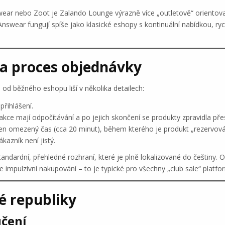
wear nebo Zoot je Zalando Lounge výrazně více „outletově“ orientov
nswear fungují spíše jako klasické eshopy s kontinuální nabídkou, rych
 a proces objednávky
d běžného eshopu liší v několika detailech:
přihlášení.
ce mají odpočítávání a po jejich skončení se produkty zpravidla přes
i jen omezený čas (cca 20 minut), během kterého je produkt „rezervov
kazník není jistý.
dardní, přehledné rozhraní, které je plně lokalizované do češtiny. Ovlá
 impulzivní nakupování – to je typické pro všechny „club sale“ platfor
é republiky
učení