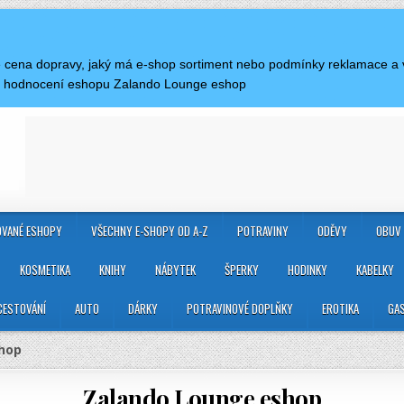
 je cena dopravy, jaký má e-shop sortiment nebo podmínky reklamace 
 a hodnocení eshopu Zalando Lounge eshop
VANÉ ESHOPY
VŠECHNY E-SHOPY OD A-Z
POTRAVINY
ODĚVY
OBUV
KOSMETIKA
KNIHY
NÁBYTEK
ŠPERKY
HODINKY
KABELKY
CESTOVÁNÍ
AUTO
DÁRKY
POTRAVINOVÉ DOPLŇKY
EROTIKA
GA
hop
Zalando Lounge eshop