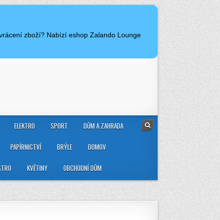
a vrácení zboží? Nabízí eshop Zalando Lounge
ELEKTRO
SPORT
DŮM A ZAHRADA
PAPÍRNICTVÍ
BRÝLE
DOMOV
STRO
KVĚTINY
OBCHODNÍ DŮM