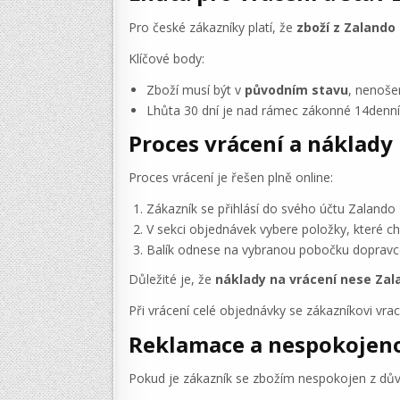
Pro české zákazníky platí, že
zboží z Zalando
Klíčové body:
Zboží musí být v
původním stavu
, nenošen
Lhůta 30 dní je nad rámec zákonné 14denní
Proces vrácení a náklady
Proces vrácení je řešen plně online:
Zákazník se přihlásí do svého účtu Zalando
V sekci objednávek vybere položky, které chce
Balík odnese na vybranou pobočku dopravce 
Důležité je, že
náklady na vrácení nese Za
Při vrácení celé objednávky se zákazníkovi vrac
Reklamace a nespokojen
Pokud je zákazník se zbožím nespokojen z důvo