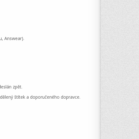
u, Answear).
eslán zpět.
řidělený štítek a doporučeného dopravce.