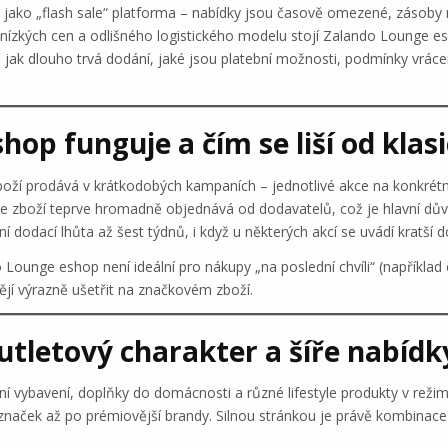
 jako „flash sale“ platforma – nabídky jsou časově omezené, zásob
i nízkých cen a odlišného logistického modelu stojí Zalando Lounge 
 jak dlouho trvá dodání, jaké jsou platební možnosti, podmínky vrácen
hop funguje a čím se liší od kla
ží prodává v krátkodobých kampaních – jednotlivé akce na konkrétní zn
zboží teprve hromadně objednává od dodavatelů, což je hlavní důvo
 dodací lhůta až šest týdnů, i když u některých akcí se uvádí kratší 
ounge eshop není ideální pro nákupy „na poslední chvíli“ (například ob
tějí výrazně ušetřit na značkovém zboží.
utletový charakter a šíře nabídk
í vybavení, doplňky do domácnosti a různé lifestyle produkty v reži
naček až po prémiovější brandy. Silnou stránkou je právě kombinace