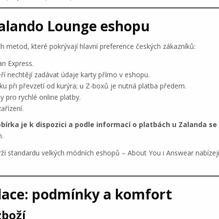
Zalando Lounge eshopu
h metod, které pokrývají hlavní preference českých zákazníků:
an Express.
ří nechtějí zadávat údaje karty přímo v eshopu.
ku při převzetí od kurýra; u Z-boxů je nutná platba předem.
y pro rychlé online platby.
ařízení.
bírka je k dispozici a podle informací o platbách u Zalanda se 
m.
ží standardu velkých módních eshopů – About You i Answear nabízejí 
ndace: podmínky a komfort
zboží