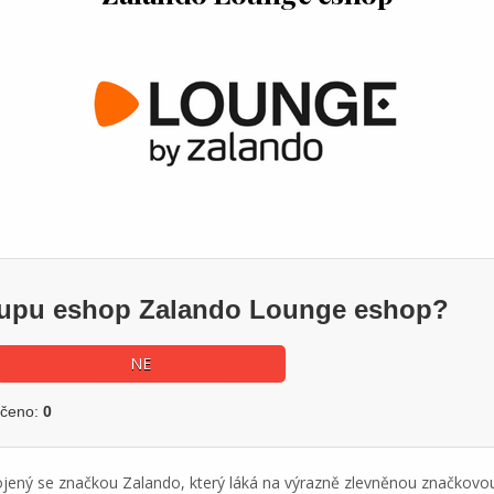
ákupu eshop Zalando Lounge eshop?
NE
učeno:
0
jený se značkou Zalando, který láká na výrazně zlevněnou značkovou