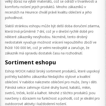
velký důraz na výběr materiálů, což se odráží v trvanlivosti a
komfortu nošení jejich produktů. Mnoho zákazníků v
recenzích na Heurece chválí právě kvalitu oblečení a jeho
pohodlnost.
Slabší stránkou eshopu může být delší doba doručení zdarma,
která trvá průměrně 7 dní, což je v dnešní rychlé době pro
některé zákazníky nevýhodou. Nicméně, tento drobný
nedostatek vyvažuje možnost vrácení nepoužitého zboží ve
lhůtě 100 000 let, což je velmi neobvyklé a zaručuje, že
zákazník má opravdu dostatek času na rozhodnutí.
Sortiment eshopu
Eshop WOOX nabízí široký sortiment produktů, které uspokojí
potřeby každého zákazníka hledajícího stylové a kvalitní
oblečení. V nabídce naleznete oblečení pro muže, ženy i děti.
Pánská sekce zahrnuje různé druhy bund, kabátů, mikin,
svetrů, triček, košil a kalhot. Mnohé z těchto produktů jsou
navrženy s důrazem na funkčnost a pohodlí, což je ideální pro
outdoorové aktivity i každodenní nošení.