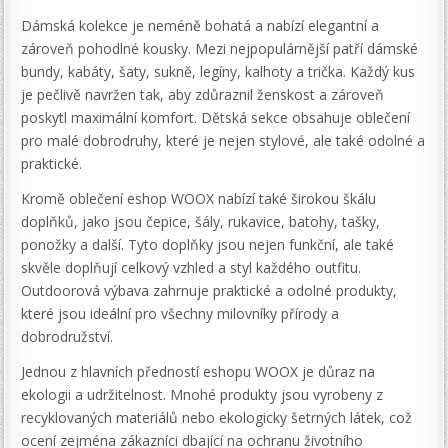
Dámská kolekce je neméně bohatá a nabízí elegantní a
zároveň pohodlné kousky. Mezi nejpopulárnější patří dámské
bundy, kabáty, šaty, sukně, legíny, kalhoty a trička. Každý kus
je pečlivě navržen tak, aby zdůraznil ženskost a zároveň
poskytl maximální komfort. Dětská sekce obsahuje oblečení
pro malé dobrodruhy, které je nejen stylové, ale také odolné a
praktické.
Kromě oblečení eshop WOOX nabízí také širokou škálu
doplňků, jako jsou čepice, šály, rukavice, batohy, tašky,
ponožky a další. Tyto doplňky jsou nejen funkční, ale také
skvěle doplňují celkový vzhled a styl každého outfitu.
Outdoorová výbava zahrnuje praktické a odolné produkty,
které jsou ideální pro všechny milovníky přírody a
dobrodružství.
Jednou z hlavních předností eshopu WOOX je důraz na
ekologii a udržitelnost. Mnohé produkty jsou vyrobeny z
recyklovaných materiálů nebo ekologicky šetrných látek, což
ocení zejména zákazníci dbající na ochranu životního