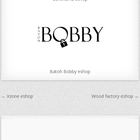
Batoh Bobby eshop
Navigace
← Xzone eshop
Wood factory eshop →
pro
příspěvek