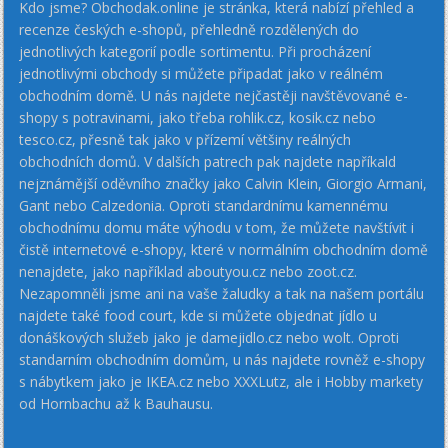
Kdo jsme? Obchodak.online je stránka, která nabízí přehled a
recenze českých e-shopů, přehledně rozdělených do
jednotlivých kategorií podle sortimentu. Při procházení
jednotlivými obchody si můžete připadat jako v reálném
obchodním domě. U nás najdete nejčastěji navštěvované e-
shopy s potravinami, jako třeba rohlik.cz, kosik.cz nebo
tesco.cz, přesně tak jako v přízemí většiny reálných
obchodních domů. V dalších patrech pak najdete napříkald
nejznámější oděvního značky jako Calvin Klein, Giorgio Armani,
Gant nebo Calzedonia. Oproti standardnímu kamennému
obchodnímu domu máte výhodu v tom, že můžete navštívit i
čistě internetové e-shopy, které v normálním obchodním domě
nenajdete, jako například aboutyou.cz nebo zoot.cz.
Nezapomněli jsme ani na vaše žaludky a tak na našem portálu
najdete také food court, kde si můžete objednat jídlo u
donáškových služeb jako je damejidlo.cz nebo wolt. Oproti
standarním obchodním domům, u nás najdete rovněž e-shopy
s nábytkem jako je IKEA.cz nebo XXXLutz, ale i Hobby markety
od Hornbachu až k Bauhausu.