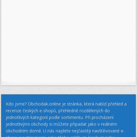
Kdo jsme? Obchodak.online je stránka, která nabízí přehled a
recenze českých e-shopů, přehledně rozdělených do
jednotlivých kategorií podle sortimentu. Při procházení
jednotlivými obchody si můžete připadat jako v reálném
obchodním domě. U nás najdete nejčastěji navštěvované e-