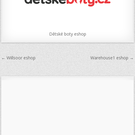
Dětské boty eshop
Navigace
← Willsoor eshop
Warehouse1 eshop →
pro
příspěvek