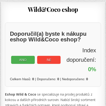
Wild&Coco eshop
Doporučil(a) byste k nákupu
eshop Wild&Coco eshop?
Index
doporučení:
ANO
NE
0%
Celkem hlasů:
0
| Doporučeno:
0
| Nedoporučeno:
0
Eshop Wild & Coco
se specializuje na prodej produktů z
kokosu a dalších přírodních surovin. Nabízí široký sortiment
zdravých a funkčních potravin, které podporují zdraví a