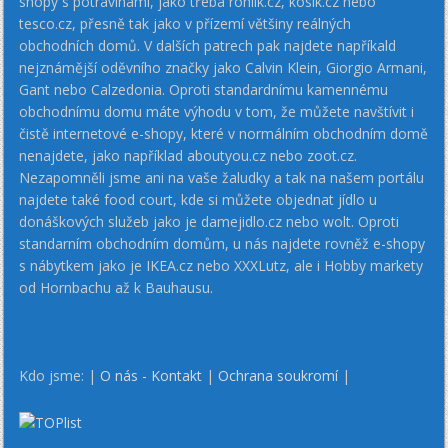
shopy s potravinami, jako třeba rohlik.cz, kosik.cz nebo
tesco.cz, přesně tak jako v přízemí většiny reálných
obchodních domů. V dalších patrech pak najdete napříkald
nejznámější oděvního značky jako Calvin Klein, Giorgio Armani,
Gant nebo Calzedonia. Oproti standardnímu kamennému
obchodnímu domu máte výhodu v tom, že můžete navštívit i
čistě internetové e-shopy, které v normálním obchodním domě
nenajdete, jako například aboutyou.cz nebo zoot.cz.
Nezapomněli jsme ani na vaše žaludky a tak na našem portálu
najdete také food court, kde si můžete objednat jídlo u
donáškových služeb jako je damejidlo.cz nebo wolt. Oproti
standarním obchodním domům, u nás najdete rovněž e-shopy
s nábytkem jako je IKEA.cz nebo XXXLutz, ale i Hobby markety
od Hornbachu až k Bauhausu.
Kdo jsme: |
O nás - Kontakt
|
Ochrana soukromí
|