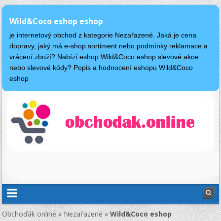
Wild&Coco eshop eshop
je internetový obchod z kategorie Nezařazené. Jaká je cena
dopravy, jaký má e-shop sortiment nebo podmínky reklamace a
vrácení zboží? Nabízí eshop Wild&Coco eshop slevové akce
nebo slevové kódy? Popis a hodnocení eshopu Wild&Coco
eshop
Obchoďák online
»
Nezařazené
»
Wild&Coco eshop