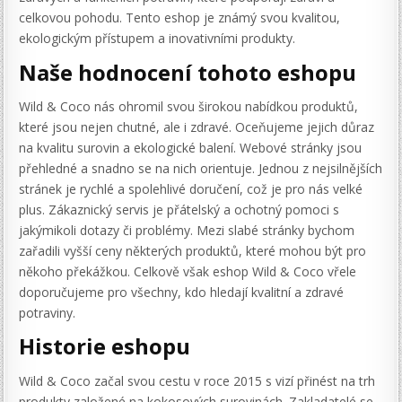
celkovou pohodu. Tento eshop je známý svou kvalitou,
ekologickým přístupem a inovativními produkty.
Naše hodnocení tohoto eshopu
Wild & Coco nás ohromil svou širokou nabídkou produktů,
které jsou nejen chutné, ale i zdravé. Oceňujeme jejich důraz
na kvalitu surovin a ekologické balení. Webové stránky jsou
přehledné a snadno se na nich orientuje. Jednou z nejsilnějších
stránek je rychlé a spolehlivé doručení, což je pro nás velké
plus. Zákaznický servis je přátelský a ochotný pomoci s
jakýmikoli dotazy či problémy. Mezi slabé stránky bychom
zařadili vyšší ceny některých produktů, které mohou být pro
někoho překážkou. Celkově však eshop Wild & Coco vřele
doporučujeme pro všechny, kdo hledají kvalitní a zdravé
potraviny.
Historie eshopu
Wild & Coco začal svou cestu v roce 2015 s vizí přinést na trh
produkty založené na kokosových surovinách. Zakladatelé se