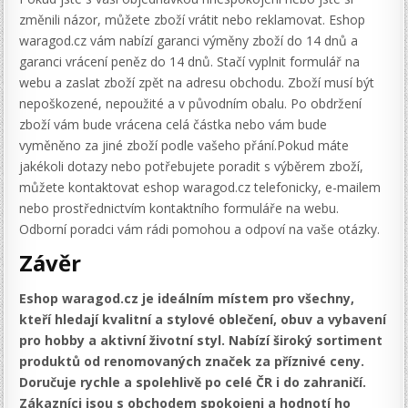
změnili názor, můžete zboží vrátit nebo reklamovat. Eshop
waragod.cz vám nabízí garanci výměny zboží do 14 dnů a
garanci vrácení peněz do 14 dnů. Stačí vyplnit formulář na
webu a zaslat zboží zpět na adresu obchodu. Zboží musí být
nepoškozené, nepoužité a v původním obalu. Po obdržení
zboží vám bude vrácena celá částka nebo vám bude
vyměněno za jiné zboží podle vašeho přání.Pokud máte
jakékoli dotazy nebo potřebujete poradit s výběrem zboží,
můžete kontaktovat eshop waragod.cz telefonicky, e-mailem
nebo prostřednictvím kontaktního formuláře na webu.
Odborní poradci vám rádi pomohou a odpoví na vaše otázky.
Závěr
Eshop waragod.cz je ideálním místem pro všechny,
kteří hledají kvalitní a stylové oblečení, obuv a vybavení
pro hobby a aktivní životní styl. Nabízí široký sortiment
produktů od renomovaných značek za příznivé ceny.
Doručuje rychle a spolehlivě po celé ČR i do zahraničí.
Zákazníci jsou s obchodem spokojeni a hodnotí ho