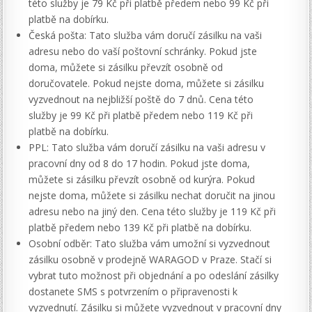
této služby je 79 Kč při platbě předem nebo 99 Kč při
platbě na dobírku.
Česká pošta: Tato služba vám doručí zásilku na vaši
adresu nebo do vaší poštovní schránky. Pokud jste
doma, můžete si zásilku převzít osobně od
doručovatele. Pokud nejste doma, můžete si zásilku
vyzvednout na nejbližší poště do 7 dnů. Cena této
služby je 99 Kč při platbě předem nebo 119 Kč při
platbě na dobírku.
PPL: Tato služba vám doručí zásilku na vaši adresu v
pracovní dny od 8 do 17 hodin. Pokud jste doma,
můžete si zásilku převzít osobně od kurýra. Pokud
nejste doma, můžete si zásilku nechat doručit na jinou
adresu nebo na jiný den. Cena této služby je 119 Kč při
platbě předem nebo 139 Kč při platbě na dobírku.
Osobní odběr: Tato služba vám umožní si vyzvednout
zásilku osobně v prodejně WARAGOD v Praze. Stačí si
vybrat tuto možnost při objednání a po odeslání zásilky
dostanete SMS s potvrzením o připravenosti k
vyzvednutí. Zásilku si můžete vyzvednout v pracovní dny