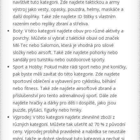
navštívit tuto kategorii. Zde najdete taktickou a army
výstroj jako vesty, opasky, pouzdra, helmy, maskáče a
další doplňky. Také zde najdete ID štítky s vlastním
razením nebo repliky zbraní a střeliva.
Boty: V této kategorii najdete obuv pro různé aktivity a
povrchy. Můžete si vybrat z taktické obuvi od značek
Mil-Tec nebo Salomon, která je vhodná pro silové
složky nebo airsoft. Také zde najdete pohorky nebo
sandály pro turistiku nebo outdoorové sporty.
Sport a Hobby: Pokud máte rádi sport nebo jiné koníčky,
pak byste měli zavítat do této kategorie. Zde najdete
sportovní oblečení a vybavení pro cyklistiku, běhání
nebo fitness. Také zde najdete airsoftové zbraně a
příslušenství pro tento adrenalinový sport. Dále zde
najdete hračky a dárky pro děti i dospělé, jako jsou
puzzle, plyšáci, figurky nebo hrnky.
Výprodej: V této kategorii najdete zlevněné zboží z
různých kategorií. Můžete tak ušetřit až 70 % z původní
ceny. Výprodej probíhá pravidelně a nabídka se neustále
mění, takže je dobré sledovat tuto kategorii a nechat si