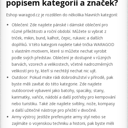
popisem kategorií a značek?
Eshop waragod.cz je rozdělen do několika hlavních kategorií:
Oblečení: Zde najdete pánské i dámské oblečení pro
různé příležitosti a roční období. Můžete si vybrat z
triček, mikin, bund, kalhot, čepic, rukavic a dalších
doplňků. V této kategorii najdete také trička WARAGOD
s vlastním motivem, které si můžete nechat vyrobit
podle svých představ. Oblečení je dostupné v různých
barvách, vzorech a velikostech, včetně nadrozměrných
velikostí pro ty, kteří si nechtějí nechat nic ujít.
Outdoor: Pokud máte rádi dobrodružství v přírodě, pak
byste měli zavítat do této kategorie. Zde najdete
outdoorové vybavení jako batohy, spacáky, stany,
karimatky, vařiče, nádobí a další potřeby pro kempování
nebo turistiku. Také zde najdete svítilny, nože, kompasy
a další užitečné nástroje pro přežití v divočině.
Army výstroj: Jestliže preferujete army styl nebo se
zajímáte o vojenskou techniku a historii, pak byste měli