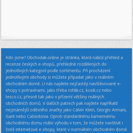
Kdo jsme? Obchodak.online je stránka, která nabízí přehled a
recenze českých e-shopů, přehledně rozdělených do
jednotlivých kategorií podle sortimentu. Při procházení
jednotlivými obchody si můžete připadat jako v reálném
obchodním domě. U nás najdete nejčastěji navštěvované e-
shopy s potravinami, jako třeba rohlik.cz, kosik.cz nebo
tesco.cz, přesně tak jako v přízemí většiny reálných
obchodních domů. V dalších patrech pak najdete napříkald
nejznámější oděvního značky jako Calvin Klein, Giorgio Armani,
Gant nebo Calzedonia. Oproti standardnímu kamennému
obchodnímu domu máte výhodu v tom, že můžete navštívit i
čistě internetové e-shopy, které v normálním obchodním domě