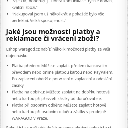
“Vše OK, doporučuji. Dobrá komunikace, rychlé dodání,
kvalitní zboží.”
“Nakupoval jsem už několikrát a pokaždé bylo vše
perfektní. Velká spokojenost.”
Jaké jsou možnosti platby a
reklamace či vrácení zboží?
Eshop waragod.cz nabízí několik možností platby za vaši
objednávku:
Platba předem: Můžete zaplatit předem bankovním
převodem nebo online platbou kartou nebo PayPalem.
Po zaplacení obdržíte potvrzení o zaplacení a odeslání
zásilky.
Platba na dobírku: Můžete zaplatit na dobírku hotově
nebo kartou při převzetí zásilky od doručovatele.
Platba při osobním odběru: Můžete zaplatit hotově
nebo kartou při osobním odběru zásilky v prodejně
WARAGOD v Praze.
Pokud jste s vaší objednávkou nnespokojeni nebo jste si