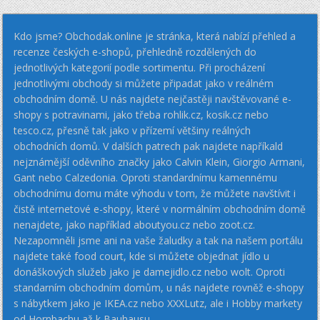
Kdo jsme? Obchodak.online je stránka, která nabízí přehled a
recenze českých e-shopů, přehledně rozdělených do
jednotlivých kategorií podle sortimentu. Při procházení
jednotlivými obchody si můžete připadat jako v reálném
obchodním domě. U nás najdete nejčastěji navštěvované e-
shopy s potravinami, jako třeba rohlik.cz, kosik.cz nebo
tesco.cz, přesně tak jako v přízemí většiny reálných
obchodních domů. V dalších patrech pak najdete napříkald
nejznámější oděvního značky jako Calvin Klein, Giorgio Armani,
Gant nebo Calzedonia. Oproti standardnímu kamennému
obchodnímu domu máte výhodu v tom, že můžete navštívit i
čistě internetové e-shopy, které v normálním obchodním domě
nenajdete, jako například aboutyou.cz nebo zoot.cz.
Nezapomněli jsme ani na vaše žaludky a tak na našem portálu
najdete také food court, kde si můžete objednat jídlo u
donáškových služeb jako je damejidlo.cz nebo wolt. Oproti
standarním obchodním domům, u nás najdete rovněž e-shopy
s nábytkem jako je IKEA.cz nebo XXXLutz, ale i Hobby markety
od Hornbachu až k Bauhausu.