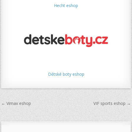
Hecht eshop
Dětské boty eshop
Navigace
← Vimax eshop
VIF sports eshop →
pro
příspěvek