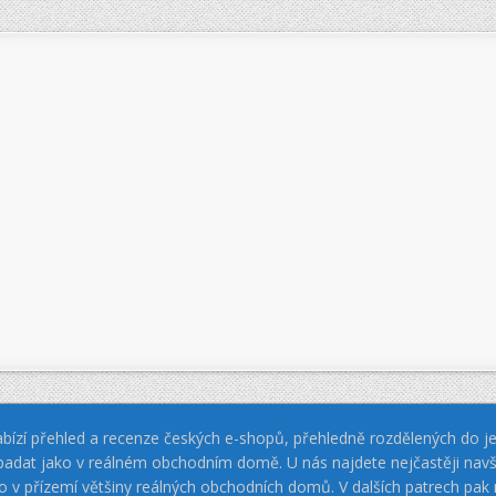
bízí přehled a recenze českých e-shopů, přehledně rozdělených do jed
padat jako v reálném obchodním domě. U nás najdete nejčastěji navš
jako v přízemí většiny reálných obchodních domů. V dalších patrech pa