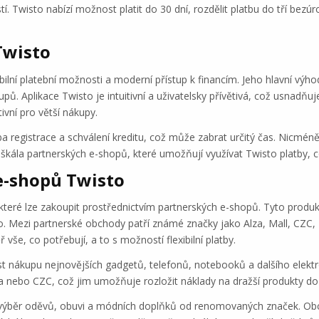
í. Twisto nabízí možnost platit do 30 dní, rozdělit platbu do tří bezú
Twisto
xibilní platební možnosti a moderní přístup k financím. Jeho hlavní vý
pů. Aplikace Twisto je intuitivní a uživatelsky přívětivá, což usnadňuj
ivní pro větší nákupy.
egistrace a schválení kreditu, což může zabrat určitý čas. Nicméně, t
škála partnerských e-shopů, které umožňují využívat Twisto platby, co
e-shopů Twisto
 které lze zakoupit prostřednictvím partnerských e-shopů. Tyto produ
. Mezi partnerské obchody patří známé značky jako Alza, Mall, CZC, N
še, co potřebují, a to s možností flexibilní platby.
st nákupu nejnovějších gadgetů, telefonů, notebooků a dalšího elekt
a nebo CZC, což jim umožňuje rozložit náklady na dražší produkty do
ký výběr oděvů, obuvi a módních doplňků od renomovaných značek. O