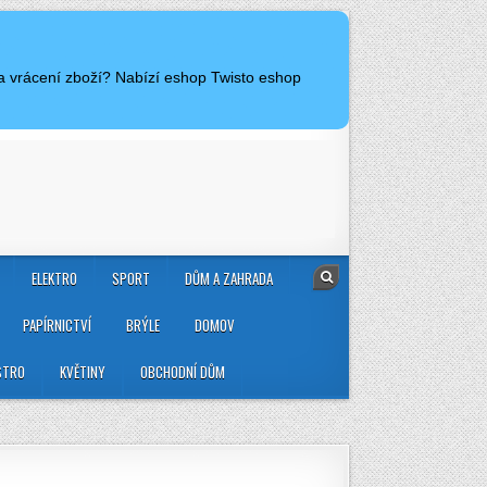
a vrácení zboží? Nabízí eshop Twisto eshop
ELEKTRO
SPORT
DŮM A ZAHRADA
PAPÍRNICTVÍ
BRÝLE
DOMOV
STRO
KVĚTINY
OBCHODNÍ DŮM