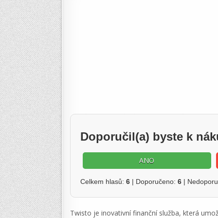
Doporučil(a) byste k ná
ANO
Celkem hlasů:
6
| Doporučeno:
6
| Nedopor
Twisto je inovativní finanční služba, která umož