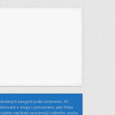
notlivých kategorií podle sortimentu. Při
těvované e-shopy s potravinami, jako třeba
k najdete napříkald nejznámější oděvního značky