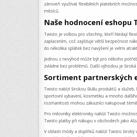
zároveň využívat flexibilních platebních možnost
měsíců.
Naše hodnocení eshopu 
Twisto je volbou pro všechny, kteří hledají fle
zaplacením, což zajišťuje větší bezpečnost náku
do několika splátek bez navýšení je velmi atrakt
Jednou z nevýhod může být pro někoho potřeba r
zvládne bez problémů. Další výhodou je široká 
Sortiment partnerských 
Twisto nabízí širokou škálu produktů a služeb,
sportovní vybavení, kosmetiku a mnoho dalšího
rozmanitosti mohou zákazníci nakupovat téměř v
Pro milovníky elektroniky nabízí Twisto možno
Twisto platby při nákupu v obchodech jako Alz
V oblasti módy a doplňků nabízí Twisto širo