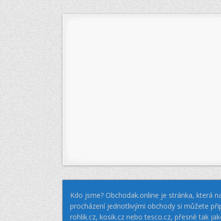
příspěvek
Kdo jsme? Obchodak.online je stránka, která na
procházení jednotlivými obchody si můžete při
rohlik.cz, kosik.cz nebo tesco.cz, přesně tak 