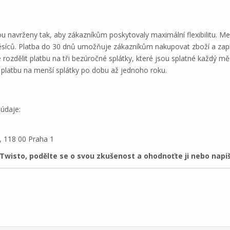
ou navrženy tak, aby zákazníkům poskytovaly maximální flexibilitu. Me
měsíců. Platba do 30 dnů umožňuje zákazníkům nakupovat zboží a zapl
 rozdělit platbu na tři bezúročné splátky, které jsou splatné každý m
t platbu na menší splátky po dobu až jednoho roku.
 údaje:
, 118 00 Praha 1
wisto, podělte se o svou zkušenost a ohodnoťte ji nebo napiš