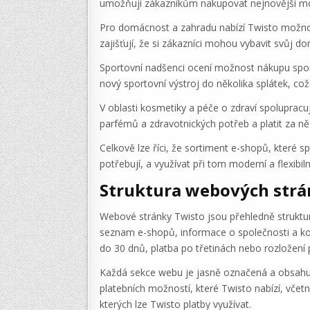
umožňují zákazníkům nakupovat nejnovější módní 
Pro domácnost a zahradu nabízí Twisto možno
zajišťují, že si zákazníci mohou vybavit svůj 
Sportovní nadšenci ocení možnost nákupu spor
nový sportovní výstroj do několika splátek, což
V oblasti kosmetiky a péče o zdraví spolupra
parfémů a zdravotnických potřeb a platit za ně 
Celkově lze říci, že sortiment e-shopů, které 
potřebují, a využívat při tom moderní a flexibil
Struktura webových str
Webové stránky Twisto jsou přehledně strukturo
seznam e-shopů, informace o společnosti a kon
do 30 dnů, platba po třetinách nebo rozložení 
Každá sekce webu je jasně označená a obsahuje
platebních možností, které Twisto nabízí, vč
kterých lze Twisto platby využívat.