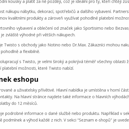
kousky a platit za ně později, což je ideální pro ty, kteří chtějí zůs
st nákupu nábytku, dekorací, spotřebičů a dalšího vybavení. Partn
domov kvalitními produkty a zároveň využívat pohodlné platební možnos
tovního vybavení a oblečení od značek jako Sportisimo nebo Bezvasp
 je zvláště výhodné při větších nákupech.
cuje Twisto s obchody jako Notino nebo Dr.Max. Zákazníci mohou nak
pohodlně a flexibilně.
spolupracují s Twisto, je velmi široký a pokrývá téměř všechny oblasti
ní platební možnosti, které Twisto nabízí.
ánek eshopu
vané a uživatelsky přívětivé. Hlavní nabídka je umístěna v horní čás
takty. Na hlavní stránce najdete také informace o hlavních výhodách
platby do 12 měsíců.
 podrobné informace o dané službě nebo produktu. Například v sekci
etně podmínek a výhod každé z nich. V sekci “Seznam e-shopů” je uve