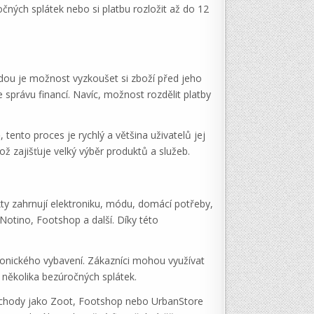
ročných splátek nebo si platbu rozložit až do 12
hodou je možnost vyzkoušet si zboží před jeho
e správu financí. Navíc, možnost rozdělit platby
ento proces je rychlý a většina uživatelů jej
ž zajišťuje velký výběr produktů a služeb.
kty zahrnují elektroniku, módu, domácí potřeby,
otino, Footshop a další. Díky této
ronického vybavení. Zákazníci mohou využívat
 několika bezúročných splátek.
bchody jako Zoot, Footshop nebo UrbanStore