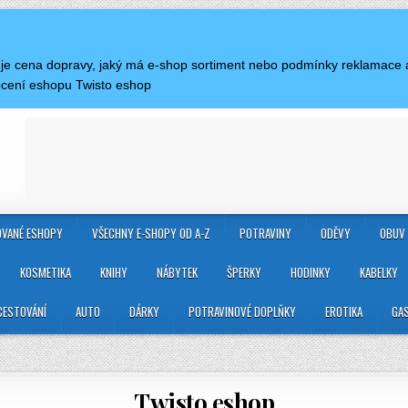
á je cena dopravy, jaký má e-shop sortiment nebo podmínky reklamace 
ocení eshopu Twisto eshop
VANÉ ESHOPY
VŠECHNY E-SHOPY OD A-Z
POTRAVINY
ODĚVY
OBUV
KOSMETIKA
KNIHY
NÁBYTEK
ŠPERKY
HODINKY
KABELKY
CESTOVÁNÍ
AUTO
DÁRKY
POTRAVINOVÉ DOPLŇKY
EROTIKA
GA
Twisto eshop