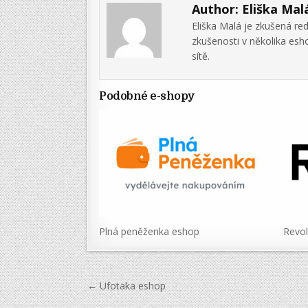
Author:
Eliška Mal
Eliška Malá je zkušená re
zkušenosti v několika es
sítě.
Podobné e-shopy
Plná peněženka eshop
Revol
Navigace
← Ufotaka eshop
pro