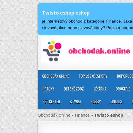
Twisto eshop eshop
je internetový obchod z kategorie Finance. Jak
slevové akce nebo slevové kódy? Popis a hodn
OBCHOĎÁK ONLINE
TOP ČESKÉ ESHOPY
DOPORUČO
HRAČKY
DĚTSKÉ ZBOŽÍ
LÉKÁRNA
DROGERIE
PET CENTER
STAVBA
HOBBY
FINANCE
Obchoďák online
»
Finance
»
Twisto eshop