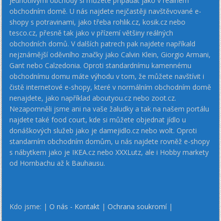
jednotlivými obchody si můžete připadat jako v reálném
obchodním domě. U nás najdete nejčastěji navštěvované e-
shopy s potravinami, jako třeba rohlik.cz, kosik.cz nebo
tesco.cz, přesně tak jako v přízemí většiny reálných
obchodních domů. V dalších patrech pak najdete napříkald
nejznámější oděvního značky jako Calvin Klein, Giorgio Armani,
Gant nebo Calzedonia. Oproti standardnímu kamennému
obchodnímu domu máte výhodu v tom, že můžete navštívit i
čistě internetové e-shopy, které v normálním obchodním domě
nenajdete, jako například aboutyou.cz nebo zoot.cz.
Nezapomněli jsme ani na vaše žaludky a tak na našem portálu
najdete také food court, kde si můžete objednat jídlo u
donáškových služeb jako je damejidlo.cz nebo wolt. Oproti
standarním obchodním domům, u nás najdete rovněž e-shopy
s nábytkem jako je IKEA.cz nebo XXXLutz, ale i Hobby markety
od Hornbachu až k Bauhausu.
Kdo jsme: |
O nás - Kontakt
|
Ochrana soukromí
|