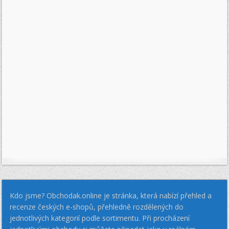
Kdo jsme? Obchodak.online je stránka, která nabízí přehled a
recenze českých e-shopů, přehledně rozdělených do
jednotlivých kategorií podle sortimentu. Při procházení