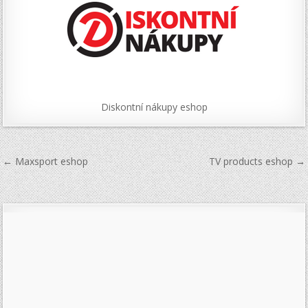
Diskontní nákupy eshop
Navigace
← Maxsport eshop
TV products eshop →
pro
příspěvek