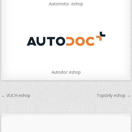
Automoto- eshop
Autodoc eshop
Navigace
← VUCH eshop
TopGrily eshop →
pro
příspěvek