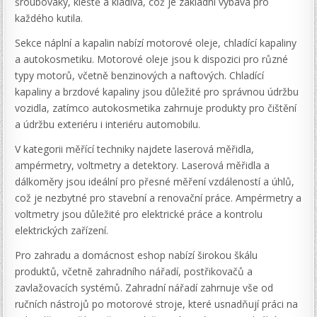
šroubováky, kleště a kladiva, což je základní výbava pro
každého kutila.
Sekce náplní a kapalin nabízí motorové oleje, chladící kapaliny
a autokosmetiku. Motorové oleje jsou k dispozici pro různé
typy motorů, včetně benzinových a naftových. Chladící
kapaliny a brzdové kapaliny jsou důležité pro správnou údržbu
vozidla, zatímco autokosmetika zahrnuje produkty pro čištění
a údržbu exteriéru i interiéru automobilu.
V kategorii měřící techniky najdete laserová měřidla,
ampérmetry, voltmetry a detektory. Laserová měřidla a
dálkoměry jsou ideální pro přesné měření vzdáleností a úhlů,
což je nezbytné pro stavební a renovační práce. Ampérmetry a
voltmetry jsou důležité pro elektrické práce a kontrolu
elektrických zařízení.
Pro zahradu a domácnost eshop nabízí širokou škálu
produktů, včetně zahradního nářadí, postřikovačů a
zavlažovacích systémů. Zahradní nářadí zahrnuje vše od
ručních nástrojů po motorové stroje, které usnadňují práci na