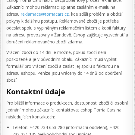
Eshop Torria Cars nabízí bezproblémový proces reklamace.
Zákazníci mohou reklamaci uplatnit zasláním e-mailu na
adresu
reklamace@torriacars.cz
, kde sdělí problém a obdrží
pokyny k dalšímu postupu. Reklamované zboží je potřeba
odeslat spolu s vyplněným reklamačním listem a kopií faktury
na adresu provozovny v Žandově. Eshop zajišťuje vyzvednutí a
doručení reklamovaného zboží zdarma.
Vrácení zboží do 14 dní je možné, pokud zboží není
poškozené a je v původním obalu. Zákazníci musí vyplnit
formulář pro vrácení zboží a zaslat jej spolu s fakturou na
adresu eshopu. Peníze jsou vráceny do 14 dnů od obdržení
zboží.
Kontaktní údaje
Pro bližší informace o produktech, dostupnosti zboží či osobní
jednání mohou zákazníci kontaktovat eshop Torria Cars na
následujících kontaktech:
Telefon: +420 734 653 280 (informační oddělení), +420
732 231 135 (velkoobchodní spolupráce)