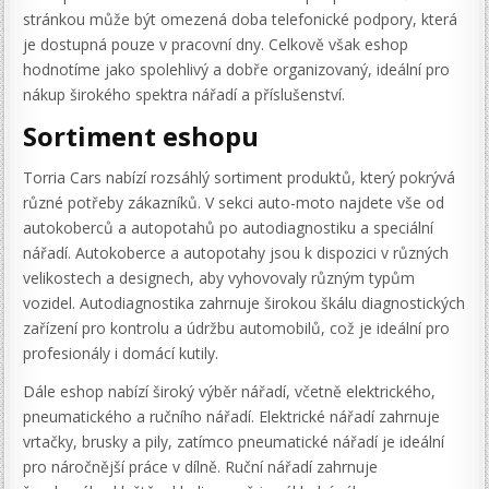
stránkou může být omezená doba telefonické podpory, která
je dostupná pouze v pracovní dny. Celkově však eshop
hodnotíme jako spolehlivý a dobře organizovaný, ideální pro
nákup širokého spektra nářadí a příslušenství.
Sortiment eshopu
Torria Cars nabízí rozsáhlý sortiment produktů, který pokrývá
různé potřeby zákazníků. V sekci auto-moto najdete vše od
autokoberců a autopotahů po autodiagnostiku a speciální
nářadí. Autokoberce a autopotahy jsou k dispozici v různých
velikostech a designech, aby vyhovovaly různým typům
vozidel. Autodiagnostika zahrnuje širokou škálu diagnostických
zařízení pro kontrolu a údržbu automobilů, což je ideální pro
profesionály i domácí kutily.
Dále eshop nabízí široký výběr nářadí, včetně elektrického,
pneumatického a ručního nářadí. Elektrické nářadí zahrnuje
vrtačky, brusky a pily, zatímco pneumatické nářadí je ideální
pro náročnější práce v dílně. Ruční nářadí zahrnuje