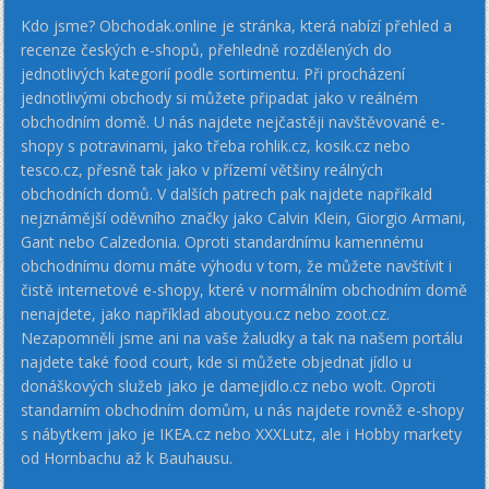
Kdo jsme? Obchodak.online je stránka, která nabízí přehled a
recenze českých e-shopů, přehledně rozdělených do
jednotlivých kategorií podle sortimentu. Při procházení
jednotlivými obchody si můžete připadat jako v reálném
obchodním domě. U nás najdete nejčastěji navštěvované e-
shopy s potravinami, jako třeba rohlik.cz, kosik.cz nebo
tesco.cz, přesně tak jako v přízemí většiny reálných
obchodních domů. V dalších patrech pak najdete napříkald
nejznámější oděvního značky jako Calvin Klein, Giorgio Armani,
Gant nebo Calzedonia. Oproti standardnímu kamennému
obchodnímu domu máte výhodu v tom, že můžete navštívit i
čistě internetové e-shopy, které v normálním obchodním domě
nenajdete, jako například aboutyou.cz nebo zoot.cz.
Nezapomněli jsme ani na vaše žaludky a tak na našem portálu
najdete také food court, kde si můžete objednat jídlo u
donáškových služeb jako je damejidlo.cz nebo wolt. Oproti
standarním obchodním domům, u nás najdete rovněž e-shopy
s nábytkem jako je IKEA.cz nebo XXXLutz, ale i Hobby markety
od Hornbachu až k Bauhausu.