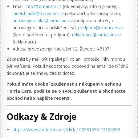
Email:
info@torriacars.cz
(objednávky, info o prodeji),
ludek.hladik@torriacars.cz
(velkoobchodní spolupráce),
autodiagnostika@torriacars.cz
(podpora a otázky o
autodiagnostice a příslušenství),
podpora@torriacars.cz
(info o sortimentu, podpora),
reklamace@torriacars.cz
(reklamace)
Adresa provozovny: Nádražní 12, Žandov, 47107
Zákazníci by měli být trpěliví při volání, protože linky mohou
být vytížené. Pokud nedostanou odpověď na email do tří dnů,
doporučuje se znovu zaslat dotaz.
Pokud máte osobní zkušenost s nákupem v eshopu
Torria Cars, podělte se o svou zkušenost a ohodnoťte
obchod nebo napište recenzi.
Odkazy & Zdroje
https://www.anrdoezrs.net/click-100581056-12106883