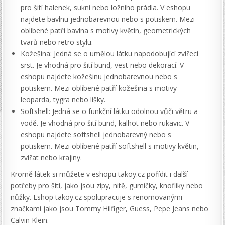
pro šití halenek, sukní nebo ložního prádla. V eshopu
najdete bavlnu jednobarevnou nebo s potiskem. Mezi
oblíbené patří bavlna s motivy květin, geometrických
tvarů nebo retro stylu.
Kožešina: Jedná se o umělou látku napodobující zvířecí
srst. Je vhodná pro šití bund, vest nebo dekorací. V
eshopu najdete kožešinu jednobarevnou nebo s
potiskem. Mezi oblíbené patří kožešina s motivy
leoparda, tygra nebo lišky.
Softshell: Jedná se o funkční látku odolnou vůči větru a
vodě. Je vhodná pro šití bund, kalhot nebo rukavic. V
eshopu najdete softshell jednobarevný nebo s
potiskem. Mezi oblíbené patří softshell s motivy květin,
zvířat nebo krajiny.
Kromě látek si můžete v eshopu takoy.cz pořídit i další
potřeby pro šití, jako jsou zipy, nitě, gumičky, knoflíky nebo
nůžky. Eshop takoy.cz spolupracuje s renomovanými
značkami jako jsou Tommy Hilfiger, Guess, Pepe Jeans nebo
Calvin Klein.