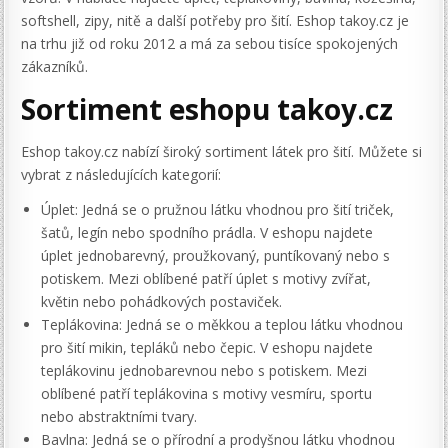
softshell, zipy, nitě a další potřeby pro šití. Eshop takoy.cz je
na trhu již od roku 2012 a má za sebou tisíce spokojených
zákazníků.
Sortiment eshopu takoy.cz
Eshop takoy.cz nabízí široký sortiment látek pro šití. Můžete si
vybrat z následujících kategorií:
Úplet: Jedná se o pružnou látku vhodnou pro šití triček,
šatů, legín nebo spodního prádla. V eshopu najdete
úplet jednobarevný, proužkovaný, puntíkovaný nebo s
potiskem. Mezi oblíbené patří úplet s motivy zvířat,
květin nebo pohádkových postaviček.
Teplákovina: Jedná se o měkkou a teplou látku vhodnou
pro šití mikin, tepláků nebo čepic. V eshopu najdete
teplákovinu jednobarevnou nebo s potiskem. Mezi
oblíbené patří teplákovina s motivy vesmíru, sportu
nebo abstraktními tvary.
Bavlna: Jedná se o přírodní a prodyšnou látku vhodnou