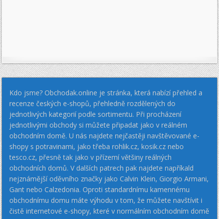
Kdo jsme? Obchodak.online je stránka, která nabízí přehled a
recenze českých e-shopů, přehledně rozdělených do
jednotlivých kategorií podle sortimentu. Při procházení
jednotlivými obchody si můžete připadat jako v reálném
obchodním domě. U nás najdete nejčastěji navštěvované e-
shopy s potravinami, jako třeba rohlik.cz, kosik.cz nebo
tesco.cz, přesně tak jako v přízemí většiny reálných
obchodních domů. V dalších patrech pak najdete napříkald
nejznámější oděvního značky jako Calvin Klein, Giorgio Armani,
Gant nebo Calzedonia. Oproti standardnímu kamennému
obchodnímu domu máte výhodu v tom, že můžete navštívit i
čistě internetové e-shopy, které v normálním obchodním domě