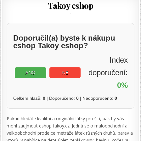
Takoy eshop
Doporučil(a) byste k nákupu
eshop Takoy eshop?
Index
doporučení:
ANO
NE
0%
Celkem hlasů:
0
| Doporučeno:
0
| Nedoporučeno:
0
Pokud hledáte kvalitní a originální látky pro šití, pak by vás
mohl zaujmout eshop takoy.cz. Jedná se o maloobchodní a
velkoobchodní prodejce metráže látek různých druhů, barev a
vzorů. V nabídce najdete úplet, teplákoviny, bavlnu, kožešinu,